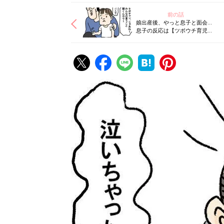
前の話
娘出産後、やっと息子と面会…
息子の反応は【ツボウチ育児劇
場 #83】