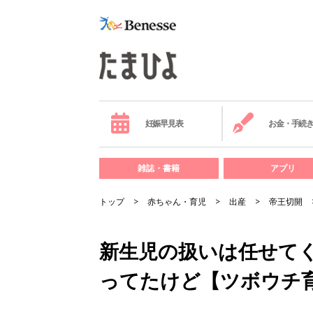
妊娠早見表
お金・手続
雑誌・書籍
アプリ
トップ
赤ちゃん・育児
出産
帝王切開
新生児の扱いは任せて
ってたけど【ツボウチ育