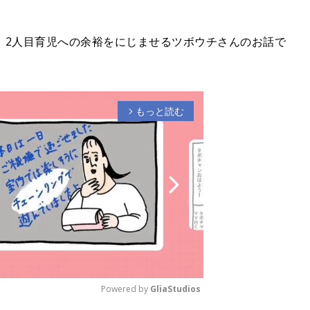
、2人目育児への余裕をにじませるツボウチさんのお話で
もっと読む
arrow_forward_ios
Powered by 
GliaStudios