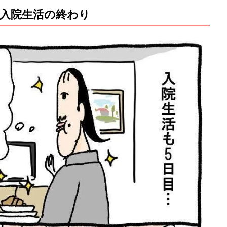
入院生活の終わり
M
u
t
e