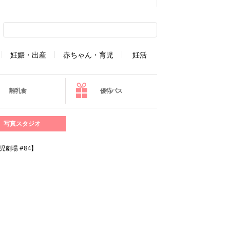
妊娠・出産
赤ちゃん・育児
妊活
離乳食
優待パス
写真スタジオ
劇場 #84】