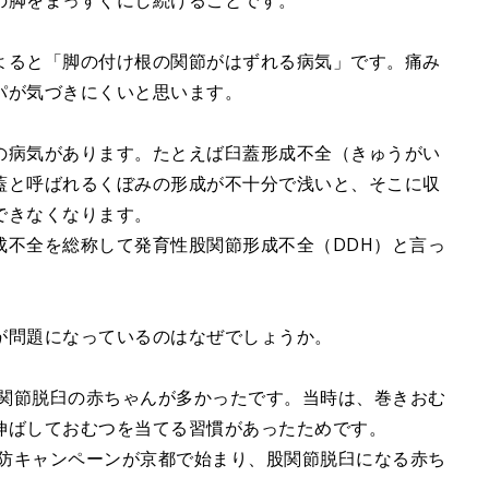
の脚をまっすぐにし続けることです。
よると「脚の付け根の関節がはずれる病気」です。痛み
パが気づきにくいと思います。
の病気があります。たとえば臼蓋形成不全（きゅうがい
蓋と呼ばれるくぼみの形成が不十分で浅いと、そこに収
できなくなります。
成不全を総称して発育性股関節形成不全（DDH）と言っ
が問題になっているのはなぜでしょうか。
股関節脱臼の赤ちゃんが多かったです。当時は、巻きおむ
伸ばしておむつを当てる習慣があったためです。
予防キャンペーンが京都で始まり、股関節脱臼になる赤ち