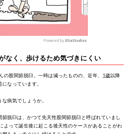
Powered by 
GliaStudios
がなく、歩けるため気づきにくい
M
u
t
ゃんの股関節脱臼。一時は減ったものの、近年、
1歳
以降
e
題になっています。
うな病気でしょうか。
関節脱臼は、かつて先天性股関節脱臼と呼ばれていまし
師によって誕生後に起こる後天性のケースがあることがわ