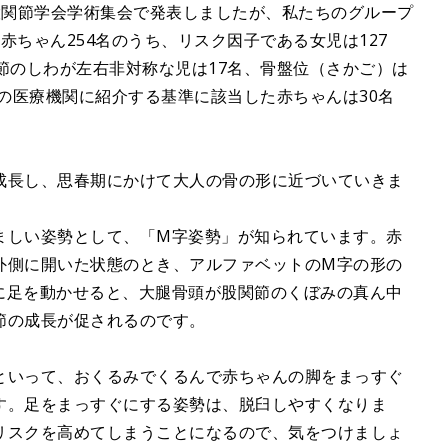
日本股関節学会学術集会で発表しましたが、私たちのグループ
赤ちゃん254名のうち、リスク因子である女児は127
節のしわが左右非対称な児は17名、骨盤位（さかご）は
診の医療機関に紹介する基準に該当した赤ちゃんは30名
成長し、思春期にかけて大人の骨の形に近づいていきま
ましい姿勢として、「M字姿勢」が知られています。赤
外側に開いた状態のとき、アルファベットのM字の形の
に足を動かせると、大腿骨頭が股関節のくぼみの真ん中
節の成長が促されるのです。
といって、おくるみでくるんで赤ちゃんの脚をまっすぐ
す。足をまっすぐにする姿勢は、脱臼しやすくなりま
リスクを高めてしまうことになるので、気をつけましょ