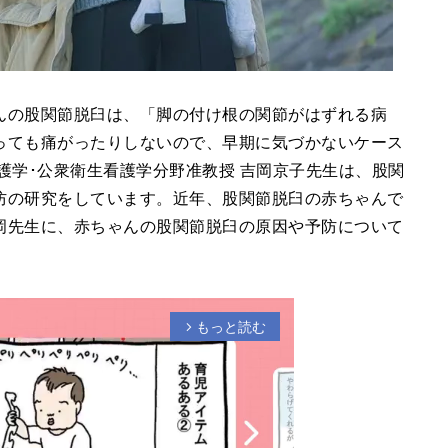
んの股関節脱臼は、「脚の付け根の関節がはずれる病
っても痛がったりしないので、早期に気づかないケース
護学･公衆衛生看護学分野准教授 吉岡京子先生は、股関
防の研究をしています。近年、股関節脱臼の赤ちゃんで
岡先生に、赤ちゃんの股関節脱臼の原因や予防について
もっと読む
arrow_forward_ios