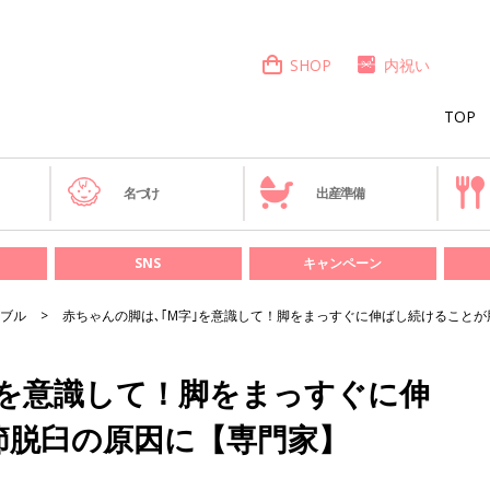
SHOP
内祝い
TOP
き
名づけ
出産準備
SNS
キャンペーン
ブル
赤ちゃんの脚は､｢M字｣を意識して！脚をまっすぐに伸ばし続けること
｣を意識して！脚をまっすぐに伸
節脱臼の原因に【専門家】