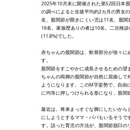
2025年10月末に開催された第52回
の調べによると生後平均約2カ月の男女の
名、股関節が開きにくい児は11名、股関
16名、家族歴ありの者は10名。二次検
(11.8%)でした。
赤ちゃんの股関節は、軟骨部分が徐々に
す。
股関節をすこやかに成長させるための望
ちゃんの両脚の股関節が自然に屈曲して
ようになります。このM字姿勢で、自由
に均等に押しつけられる形になり、股関
最近は、将来まっすぐな脚にしたいから
にしようとするママ・パパもいるそうで
す。誤った育児の方法が、股関節脱臼の