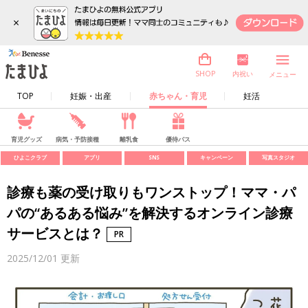
×
内祝い
SHOP
メニュー
TOP
妊娠・出産
赤ちゃん・育児
妊活
育児グッズ
病気・予防接種
離乳食
優待パス
ひよこクラブ
アプリ
SNS
キャンペーン
写真スタジオ
診療も薬の受け取りもワンストップ！ママ・パ
パの“あるある悩み”を解決するオンライン診療
サービスとは？
2025/12/01
更新