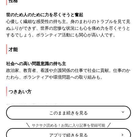
性格
世のため人のために力を尽くそうと奮起
心優しく繊細な感受性の持ち主。身のまわりのトラブルを見て見
ぬふりができず、世界の悲惨な状況にも心を痛め力を尽くそうと
するでしょう。ボランティア活動にも関心が高い人です。
才能
社会への高い問題意識の持ち主
政治家、教育者、看護や介護関係の仕事で社会に貢献。仕事のか
たわら、ボランティアや環境問題への取り組みも。
つきあい方
動物や植物を育てて心を癒やして
いつもは穏やかな性格ですが、急に怒りをぶつけることも。動物
このまま続きを見る
や植物を育てることで、情緒が安定するでしょう。
サクサク読める！お気に入り記事を登録可能
11月19日は何の日
アプリで続きを見る