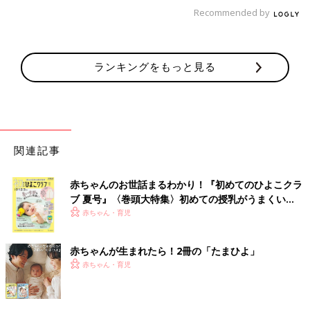
Recommended by
ランキングをもっと見る
関連記事
赤ちゃんのお世話まるわかり！『初めてのひよこクラ
ブ 夏号』〈巻頭大特集〉初めての授乳がうまくい
く！ おっぱい・ミルクの基本と夏のトラブル 解決テ
赤ちゃん・育児
ク
赤ちゃんが生まれたら！2冊の「たまひよ」
赤ちゃん・育児