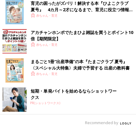
育児の困ったがズバリ！解決する本『ひよこクラブ
夏号』 4カ月～2才になるまで、育児に役立つ情報が
いっぱい！
赤ちゃん・育児
アカチャンホンポでたまひよ雑誌を買うとポイント10
倍【期間限定】
赤ちゃん・育児
まるごと1冊“出産準備”の本『たまごクラブ 夏号』
〈スペシャル大特集〉夫婦で予習する 出産の教科書
赤ちゃん・育児
短期・単発バイトを始めるならショットワー
クス
PR(ショットワークス)
Recommended by