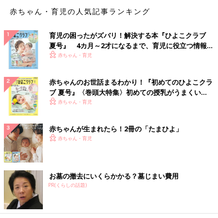
赤ちゃん・育児の人気記事ランキング
育児の困ったがズバリ！解決する本『ひよこクラブ
夏号』 4カ月～2才になるまで、育児に役立つ情報が
いっぱい！
赤ちゃん・育児
赤ちゃんのお世話まるわかり！『初めてのひよこクラ
ブ 夏号』〈巻頭大特集〉初めての授乳がうまくい
く！ おっぱい・ミルクの基本と夏のトラブル 解決テ
赤ちゃん・育児
ク
赤ちゃんが生まれたら！2冊の「たまひよ」
赤ちゃん・育児
お墓の撤去にいくらかかる？墓じまい費用
PR(くらしの話題)