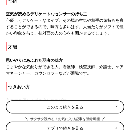
性格
空気が読めるデリケートなセンサーの持ち主
心優しくデリケートなタイプ。その場の空気や相手の気持ちを察
することができるので、味方も多いはず。人当たりがソフトで温
かい印象を与え、初対面の人の心をも開かせるでしょう。
才能
思いやりにあふれた弱者の味方
こまやかな気配りができる人。看護師、検査技師、介護士、ケア
マネージャー、カウンセラーなどが適職です。
つきあい方
心の声を優しく引き出してあげて
親や周囲の顔色をうかがって、自分の気持ちを伝えることが苦手
このまま続きを見る
なタイプ。心の声を引きだしてあげましょう。
サクサク読める！お気に入り記事を登録可能
12月2日は何の日
アプリで続きを見る