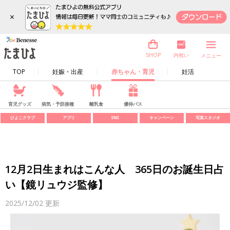
×
内祝い
SHOP
メニュー
TOP
妊娠・出産
赤ちゃん・育児
妊活
育児グッズ
病気・予防接種
離乳食
優待パス
ひよこクラブ
アプリ
SNS
キャンペーン
写真スタジオ
12月2日生まれはこんな人 365日のお誕生日占
い【鏡リュウジ監修】
2025/12/02
更新