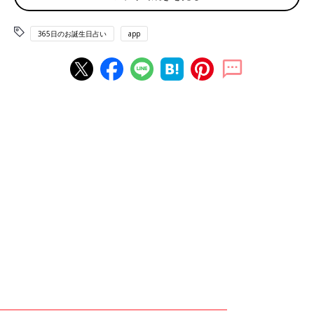
日本人宇宙飛行記念日 全国防火デー
365日のお誕生日占い
app
赤ちゃん、ママ・パパのお誕生日を入れて占おう！鏡リュウジ監
修★たまひよ365日のお誕生日占い