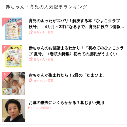
赤ちゃん・育児の人気記事ランキング
育児の困ったがズバリ！解決する本『ひよこクラブ
秋号』 4カ月～2才になるまで、育児に役立つ情報が
いっぱい！
赤ちゃん・育児
赤ちゃんのお世話まるわかり！『初めてのひよこクラ
ブ 夏号』〈巻頭大特集〉初めての授乳がうまくい
く！ おっぱい・ミルクの基本と夏のトラブル 解決テ
赤ちゃん・育児
ク
赤ちゃんが生まれたら！2冊の「たまひよ」
赤ちゃん・育児
お墓の撤去にいくらかかる？墓じまい費用
PR(くらしの話題)