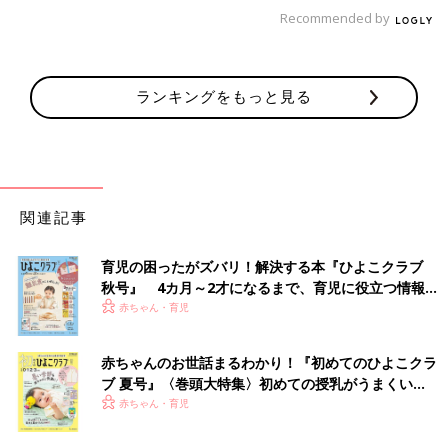
Recommended by
ランキングをもっと見る
関連記事
育児の困ったがズバリ！解決する本『ひよこクラブ
秋号』 4カ月～2才になるまで、育児に役立つ情報が
いっぱい！
赤ちゃん・育児
赤ちゃんのお世話まるわかり！『初めてのひよこクラ
ブ 夏号』〈巻頭大特集〉初めての授乳がうまくい
く！ おっぱい・ミルクの基本と夏のトラブル 解決テ
赤ちゃん・育児
ク