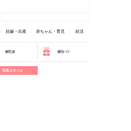
妊娠・出産
赤ちゃん・育児
妊活
離乳食
優待パス
写真スタジオ