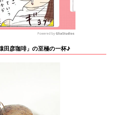
Powered by 
GliaStudios
猿田彦珈琲」の至極の一杯♪
M
u
t
e