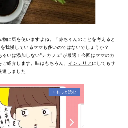
み物に気を使いますよね。「赤ちゃんのことを考えると
紅茶を我慢しているママも多いのではないでしょうか？
るいは添加しない"デカフェ"が最適！今回はママのカ
をご紹介します。味はもちろん、
インテリア
にしてもサ
厳選しました！
もっと読む
arrow_forward_ios