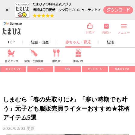
×
内祝い
SHOP
メニュー
TOP
妊娠・出産
赤ちゃん・育児
妊活
育児グッズ
病気・予防接種
離乳食
優待パス
ひよこクラブ
アプリ
SNS
キャンペーン
写真スタジオ
しまむら「春の先取りに♪」「寒い時期でも叶
う」元子ども服販売員ライターおすすめ★花柄
アイテム5選
2026/02/03
更新