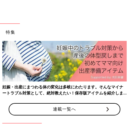
特集
出典：Instagramアカウント「sutchama_ikuji」
こちらはsutchama_ikujiさんがおすすめしている、花柄のトレー
ナー。ぷっくりとした大きな花が可愛いデザインで、カジュアル
コーデにぴったり♪ 冬はブラウンやブラックと合わせたコーデ、
春先はホワイトやベージュ、淡いブルーと合わせると、季節感の
妊娠・出産にまつわる体の変化は多岐にわたります。そんなマイナ
あるコーデに仕上がります◎
ートラブル対策として、絶対教えたい！保存版アイテムを紹介しま
す。
ピンク×花柄で春っぽさ満開！重ね着にぴったりな
レースワンピース
連載一覧へ