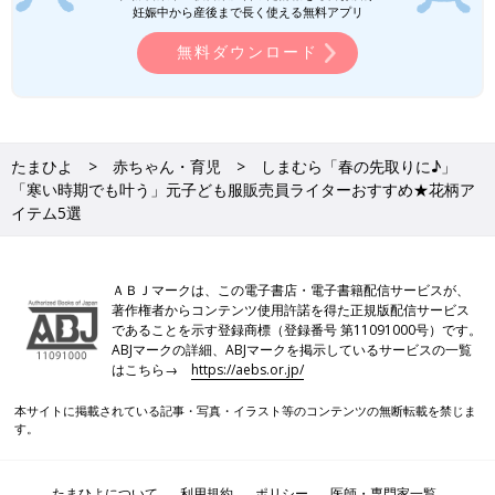
妊娠中から産後まで長く使える無料アプリ
無料ダウンロード
出典：Instagramアカウント「michi_yon110」
こちらはmichi_yon110さんが購入した、SUNNY AND
SUNDAY（サニーアンドサンディ）のビスチェとパンツ。ビスチ
ェはすそに向かって広がったペプラムシルエットで、着るだけで
たまひよ
赤ちゃん・育児
しまむら「春の先取りに♪」
おしゃ見え確定のデザインです♪ どちらもベロア素材なので、高
「寒い時期でも叶う」元子ども服販売員ライターおすすめ★花柄ア
イテム5選
見えすること間違いなし！ 春感を意識するなら、この投稿のよ
うにホワイトのトップスを重ねて、軽く見せるコーデがおすすめ
◎
ＡＢＪマークは、この電子書店・電子書籍配信サービスが、
しまむら×ハローキティ「寒い日でも安
著作権者からコンテンツ使用許諾を得た正規版配信サービス
であることを示す登録商標（登録番号 第11091000号）です。
心」「機能性も抜群！」元子ども服販売
ABJマークの詳細、ABJマークを掲示しているサービスの一覧
員ライター厳選★あったかアイテム5選
今回ご紹介するのは、ハローキティ×しまむら
はこちら→
https://aebs.or.jp/
のコラボ服。デザインが可愛いのはもちろん、
寒い日でも安心な「あったか素材」を集めまし
本サイトに掲載されている記事・写真・イラスト等のコンテンツの無断転載を禁じま
た！元子ども服販売員ライターがアイテムの魅
す。
力もお伝えしているので、ぜひチェックしてく
ださいね♪
ハローキティコラボ「一目ぼれで即買
い！」「バースデイ・H＆М・アプレ レ
たまひよについて
利用規約
ポリシー
医師・専門家一覧