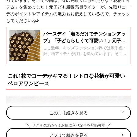
っています。そこで今回は、春の先取りにぴったりな「花柄アイ
テム」を集めました！元子ども服販売員ライターが、先取りコー
デのポイントやアイテムの魅力もお伝えしているので、チェック
してくださいね♪
バースデイ「着るだけでテンションアッ
プ」「子どもらしくて可愛い！」元子ど
も服販売員ライターが推す★派手色・派
ここ数年、キッズファッション界では派手色・
手柄冬アイテム4選
派手柄アイテムが注目を集めています。そこ
で、プチプラブランドとして大人気のバースデ
イでゲットできる、派手色・派手柄の冬アイテ
ムを集めました！元子ども服販売員ライターが
これ1枚でコーデがキマる！レトロな花柄が可愛い
アイテムの推しポイントなどもお伝えしている
ベロアワンピース
ので、ぜひチェックしてくださいね♪
このまま続きを見る
サクサク読める！お気に入り記事を登録可能
アプリで続きを見る