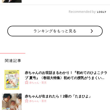
Recommended by
ランキングをもっと見る
関連記事
出典：Instagramアカウント「n.maru12」
赤ちゃんのお世話まるわかり！『初めてのひよこクラ
n.maru12さんが紹介しているのは、ブルーの花柄がナチュラル
ブ 夏号』〈巻頭大特集〉初めての授乳がうまくい
く！ おっぱい・ミルクの基本と夏のトラブル 解決テ
で可愛いプルオーバーです。綿100％の裏毛素材なので、肌にや
赤ちゃん・育児
ク
さしく春まで活躍するのがうれしいポイント。こちらの投稿のよ
うに、すそからレースをチラ見せしたコーデや、ビッグカラーの
赤ちゃんが生まれたら！2冊の「たまひよ」
ブラウスを重ねて、えりをチラ見せするコーデもおすすめ。パン
赤ちゃん・育児
ツとスカート、どちらでも合わせやすく着まわし力が高いのも魅
力です◎