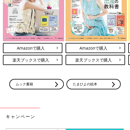
Amazonで購入
Amazonで購入
出典：Instagramアカウント「kana____ht」
楽天ブックスで購入
楽天ブックスで購入
kanaさんがゲットしたのは、softcheese（ソフトチーズ）のレ
ースワンピース。淡いピンクの色味なので、春の先取りコーデに
最適です！冬はトレーナーの下に着て、巻きスカート風に見せた
り、ワンピースの下にブラウスなどを重ねて、えりを見せたりす
ムック書籍
たまひよの絵本
るのがおすすめ。少し暖かくなってきたら、こちらの投稿のよう
に薄手のトップスとデニムを合わせたカジュアルスタイルが
good♪
おしゃれな大人っぽコーデに♪ 高見え確実の花柄ビ
キャンペーン
スチェとパンツ