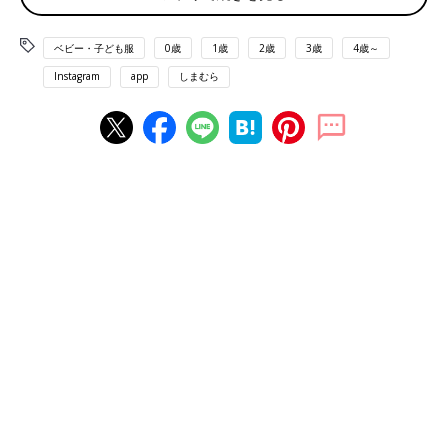
ベビー・子ども服
0歳
1歳
2歳
3歳
4歳～
Instagram
app
しまむら
出典：Instagramアカウント「h.m.h.h_____」
こちらはh.m.h.h_____さんがゲットした、softcheese（ソフトチ
ーズ）の花柄ワンピース。ベロア素材とレトロな花柄の組み合わ