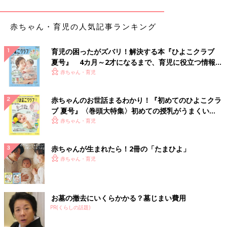
せが高見えするデザインです。首もと、そでにはレースがついて
いるため、ワンピースが黒でも重く見えすぎず、春の先取りにも
ぴったり！この投稿のようにレースのタイツと合わせると、より
赤ちゃん・育児の人気記事ランキング
素敵なコーデに仕上がりますね♪
育児の困ったがズバリ！解決する本『ひよこクラブ
淡いブルーが可愛い♪ 着まわし力抜群の花柄トレー
夏号』 4カ月～2才になるまで、育児に役立つ情報が
ナー
いっぱい！
赤ちゃん・育児
赤ちゃんのお世話まるわかり！『初めてのひよこクラ
ブ 夏号』〈巻頭大特集〉初めての授乳がうまくい
く！ おっぱい・ミルクの基本と夏のトラブル 解決テ
赤ちゃん・育児
ク
赤ちゃんが生まれたら！2冊の「たまひよ」
赤ちゃん・育児
お墓の撤去にいくらかかる？墓じまい費用
PR(くらしの話題)