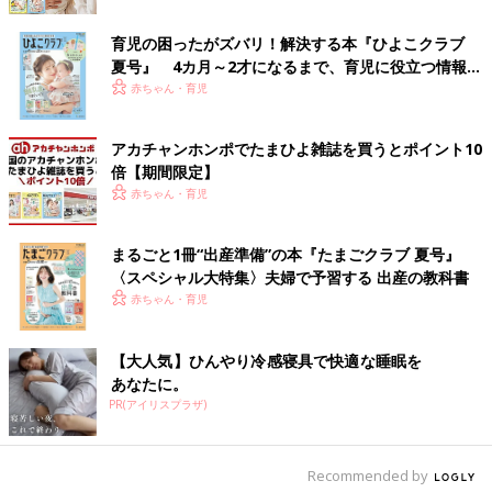
育児の困ったがズバリ！解決する本『ひよこクラブ
カジュアルコーデに最適！ビッグフラワーがポイン
夏号』 4カ月～2才になるまで、育児に役立つ情報が
トの淡色トップス
いっぱい！
赤ちゃん・育児
アカチャンホンポでたまひよ雑誌を買うとポイント10
倍【期間限定】
赤ちゃん・育児
まるごと1冊“出産準備”の本『たまごクラブ 夏号』
〈スペシャル大特集〉夫婦で予習する 出産の教科書
赤ちゃん・育児
【大人気】ひんやり冷感寝具で快適な睡眠を
あなたに。
PR(アイリスプラザ)
Recommended by