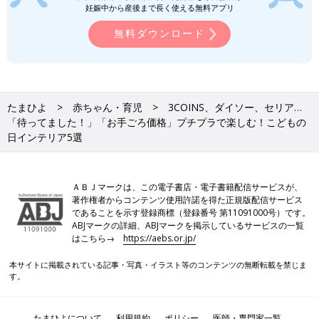
取らないから、気軽にこどもの日を楽しめるアイテムです。
妊娠中から産後まで長く使える無料アプリ
BREEZE、THE NORTH FACE、OCEAN
無料ダウンロード
＆GROUND…｜毎日の通園やお出かけ
に！現役保育士もおすすめの子ども用リ
新学期や行楽シーズンに向けて、子ども用リュ
ュック5選
ックの準備を考えているご家庭も多いのではな
いでしょうか。通園やお出かけで毎日使うもの
だからこそ、使いやすさや選び方に迷うことも
たまひよ
赤ちゃん・育児
3COINS、ダイソー、セリア…
ありますよね。そこで今回は、現役保育士の視
「待ってました！」「お手ごろ価格」プチプラで楽しむ！こどもの
点も交えながら、通園や行楽におすすめの子ど
ダイソー「かわいさ倍増」「コスパよす
日インテリア5選
も用リュックをご紹介します。ぜひ参考にして
ぎ！」ホコリや汚れを防いでかわいく収
みてくださいね！
納！ディスプレイケース4選
フィギュアやカプセルトイのおもちゃ、気づく
とどんどん増えていませんか？お気に入りだか
ＡＢＪマークは、この電子書店・電子書籍配信サービスが、
らこそきれいに飾りたいけれど、ホコリが気に
著作権者からコンテンツ使用許諾を得た正規版配信サービス
なったり、置き場所に困ったりすることもあり
であることを示す登録商標（登録番号 第11091000号）です。
ますよね。そこで今回は、ダイソーで購入でき
ABJマークの詳細、ABJマークを掲示しているサービスの一覧
今回は、プチプラで気軽に楽しめる「こどもの日インテリア」を
るディスプレイケースをご紹介します。プチプ
はこちら→
https://aebs.or.jp/
ご紹介しました。ちょっとしたスペースに季節の飾りを取り入れ
ラなのに整理整頓とホコリよけが同時にかなう
るだけで、お部屋がぐっと華やぎ、特別な雰囲気になりますよ。
優秀アイテムばかり。ぜひ参考にしてみてくだ
本サイトに掲載されている記事・写真・イラスト等のコンテンツの無断転載を禁じま
また、写真撮影の小物としても大活躍のアイテムばかり！ぜひお
さいね！
す。
子さんと一緒に、家族で楽しい思い出を作りながら「こどもの
日」を楽しんでくださいね♪
たまひよについて
利用規約
ポリシー
医師・専門家一覧