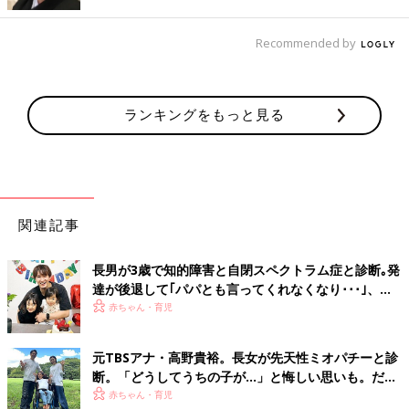
Recommended by
ランキングをもっと見る
関連記事
長男が3歳で知的障害と自閉スペクトラム症と診断｡発
達が後退して｢パパとも言ってくれなくなり･･･｣、元
プロバスケ選手･岡田優介
赤ちゃん・育児
元TBSアナ・高野貴裕。長女が先天性ミオパチーと診
出典：Instagramアカウント「yume697」
断。「どうしてうちの子が…」と悔しい思いも。だか
らこそ、娘との時間を全力で楽しみたい
赤ちゃん・育児
Yumeさんが購入したのは、セリアの「こどもの日タペストリー