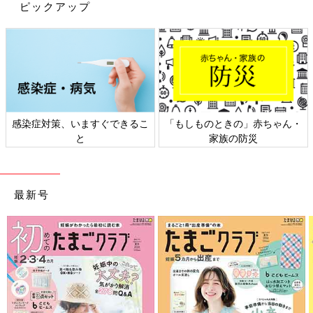
しろさんが購入した「ガーランド」は、
3COINS
のもの。淡いカ
ピックアップ
ラーでインテリアになじむおしゃれデザイン。壁にさっと飾るだ
けで、手軽にこどもの日らしい空間に。省スペースで飾れるのも
うれしいポイントです！
ナチュラルキッチン「にぎやかなこどもの日ごはん
シリーズ」かわいすぎてセットで飾りたい！
感染症対策、いますぐできるこ
「もしものときの」赤ちゃん・
と
家族の防災
最新号