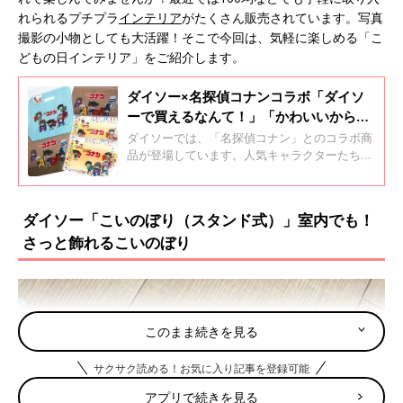
れられるプチプラ
インテリア
がたくさん販売されています。写真
撮影の小物としても大活躍！そこで今回は、気軽に楽しめる「こ
どもの日インテリア」をご紹介します。
ダイソー×名探偵コナンコラボ「ダイソ
ーで買えるなんて！」「かわいいから買
っちゃった」映画最新作も公開で大注目
ダイソーでは、「名探偵コナン」とのコラボ商
のコナングッズ4選
品が登場しています。人気キャラクターたちが
デザインされたアイテムは、日常使いしやすく
コレクションとしても楽しめるのが魅力。売り
切れ前にチェックしておきたい注目アイテムが
ダイソー「こいのぼり（スタンド式）」室内でも！
そろっていますよ。そこで今回は、ダイソーで
さっと飾れるこいのぼり
手に入る名探偵コナングッズをご紹介します。
このまま続きを見る
サクサク読める！お気に入り記事を登録可能
アプリで続きを見る