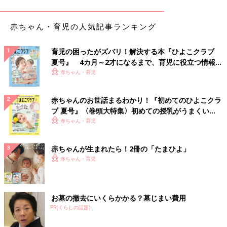
赤ちゃん・育児の人気記事ランキング
出典：Instagramアカウント「erika.4kids」
育児の困ったがズバリ！解決する本『ひよこクラブ
夏号』 4カ月～2才になるまで、育児に役立つ情報が
こひさんは、ダイソーでスタンド式のこいのぼりを購入。カラフ
いっぱい！
赤ちゃん・育児
ルで存在感たっぷりなのにプチプラで気軽に取り入れられるのが
魅力。コンパクトで飾りやすく、室内でも季節感をしっかり演出
してくれますよ！
赤ちゃんのお世話まるわかり！『初めてのひよこクラ
ブ 夏号』〈巻頭大特集〉初めての授乳がうまくい
セリア「こどもの日タペストリー＆アートパネル」
く！ おっぱい・ミルクの基本と夏のトラブル 解決テ
赤ちゃん・育児
ク
主張しすぎないシンプルデザイン！
赤ちゃんが生まれたら！2冊の「たまひよ」
赤ちゃん・育児
お墓の撤去にいくらかかる？墓じまい費用
PR(くらしの話題)