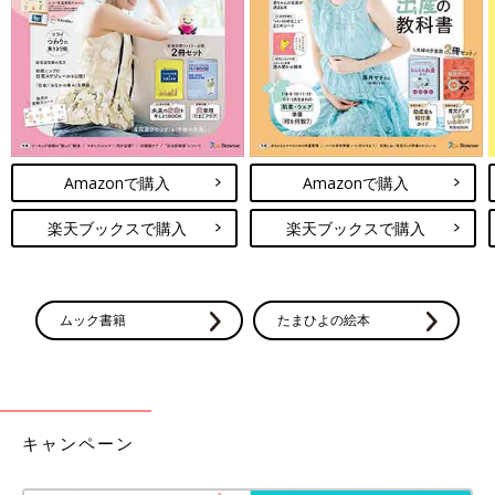
Amazonで購入
Amazonで購入
出典：Instagramアカウント「miyaaa_home」
aaamiさんは、ナチュラルキッチンで「にぎやかなこどもの日ご
楽天ブックスで購入
楽天ブックスで購入
はん」シリーズのオブジェを購入。木の温もりとやさしい色合い
が魅力的ですね！金太郎やくまのオブジェ、柏餅などのミニチュ
アで季節感たっぷり。セットで飾れば、イベント気分もより高ま
りますね♪
ムック書籍
たまひよの絵本
3COINS「かぶとオブジェ」シンプルだけど存在感
抜群なアクリル製
キャンペーン