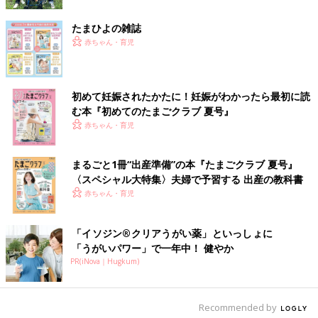
＆アートパネル」です。あわせて飾ると、よりまとまりのあるお
しゃれな空間に！シンプルで上品なデザインなのに、飾るだけで
たまひよの雑誌
季節感が出るのがうれしいですよね。
赤ちゃん・育児
3COINS「ガーランド／こどもの日」淡いカラーが
とってもおしゃれ！
初めて妊娠されたかたに！妊娠がわかったら最初に読
む本『初めてのたまごクラブ 夏号』
赤ちゃん・育児
まるごと1冊“出産準備”の本『たまごクラブ 夏号』
〈スペシャル大特集〉夫婦で予習する 出産の教科書
赤ちゃん・育児
「イソジン®クリアうがい薬」といっしょに
「うがいパワー」で一年中！ 健やか
PR(iNova｜Hugkum)
Recommended by