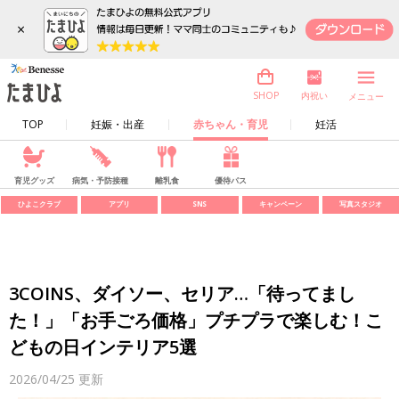
×
内祝い
SHOP
メニュー
TOP
妊娠・出産
赤ちゃん・育児
妊活
育児グッズ
病気・予防接種
離乳食
優待パス
ひよこクラブ
アプリ
SNS
キャンペーン
写真スタジオ
3COINS、ダイソー、セリア…「待ってまし
た！」「お手ごろ価格」プチプラで楽しむ！こ
どもの日インテリア5選
2026/04/25
更新