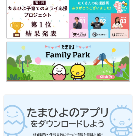
ル店員ライターおすすめ★春アウター5
寒い日と暖かい日、気温が定まらない時期には
選
羽織りが活躍しますよね。肌寒いときにパッと
羽織れるジャケットやカーデは、何枚あっても
助かること間違いなし！そこで今回は元アパレ
ル店員ライターが、カジュアルにもキレイめに
しまむらでは、プチプラなのにデザイン性が高く、着まわし力抜
も使える、おすすめ春アウターをご紹介♪ おす
群のアイテムがたくさん販売されています。どれも1着持ってい
すめの活用テクもいっしょにご覧ください。
ればコーデの幅が広がるものばかり。ぜひこの春は、しまむらの
アイテムでコーデのアレンジを楽しんでくださいね♪
(文：今井あやか)
●記事内容でご紹介している投稿、リンク先は削除される場合が
あります。あらかじめご了承ください。
●記事の内容は2026年3月の情報で、現在と異なる場合がありま
す。
妊娠日数や生後日数に合った情報を毎日お届け