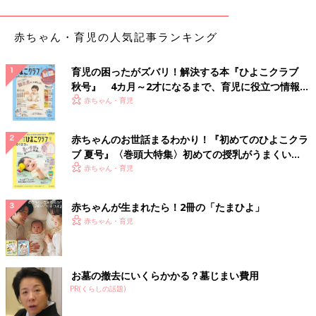
赤ちゃん・育児の人気記事ランキング
育児の困ったがズバリ！解決する本『ひよこクラブ
出典：Instagramアカウント「mi_stagram___」
秋号』 4カ月～2才になるまで、育児に役立つ情報が
aiさんが紹介しているのは、こちらのデニムパンツ。ジャケット
いっぱい！
赤ちゃん・育児
と合わせた王道コーデや、トレンチコートと合わせた春っぽコー
デがおすすめとのこと♪ 薄いブルーの色味なので、春カラーアイ
赤ちゃんのお世話まるわかり！『初めてのひよこクラ
テムとの相性も抜群なんだそうです！
ブ 夏号』〈巻頭大特集〉初めての授乳がうまくい
く！ おっぱい・ミルクの基本と夏のトラブル 解決テ
赤ちゃん・育児
羽織りとしてもインナーとしても♪ アレンジ自在の
ク
チェック柄シャツ
赤ちゃんが生まれたら！2冊の「たまひよ」
赤ちゃん・育児
お墓の撤去にいくらかかる？墓じまい費用
PR(くらしの話題)