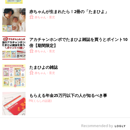
ク
インナーとして着たり、プルオーバーと重ね着したりと、アレン
ジが効くアイテムのようです♪ この投稿のようにホワイトのスカ
赤ちゃんが生まれたら！2冊の「たまひよ」
ートと合わせると、春らしくて素敵◎
赤ちゃん・育児
着まわしが効くトレンドアイテムならこれ！春ピン
クが可愛いシアーTシャツ
アカチャンホンポでたまひよ雑誌を買うとポイント10
倍【期間限定】
赤ちゃん・育児
たまひよの雑誌
赤ちゃん・育児
もらえる年金25万円以下の人が知るべき事
PR(くらしの話題)
Recommended by