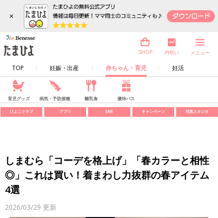
×
内祝い
SHOP
メニュー
TOP
妊娠・出産
赤ちゃん・育児
妊活
育児グッズ
病気・予防接種
離乳食
優待パス
ひよこクラブ
アプリ
SNS
キャンペーン
写真スタジオ
しまむら「コーデを格上げ」「春カラーと相性
◎」これは買い！着まわし力抜群の春アイテム
4選
2026/03/29
更新