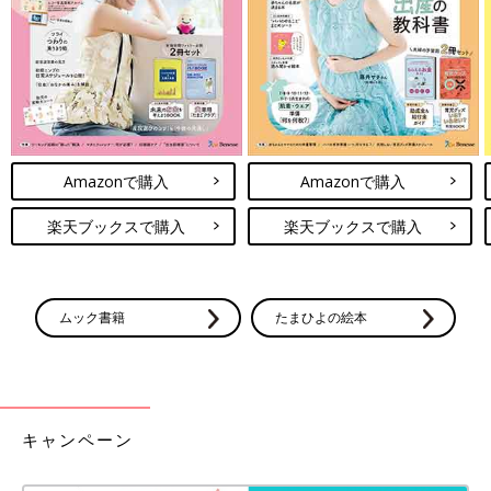
出典：Instagramアカウント「chixka0209」
こちらのキャミワンピースは、chixka0209さんが紹介しているも
Amazonで購入
Amazonで購入
の。ジャケットに合わせたスタイルや、スウェットからワンピー
スのすそをチラ見せするスタイルなど、幅広い着こなしが楽しめ
楽天ブックスで購入
楽天ブックスで購入
るようです♪ インナーを半袖にチェンジすれば、夏も使えそう！
しまむら「軽くてシワになりにくい」
「持ち歩きにも◎」春に大活躍の羽織り
ムック書籍
たまひよの絵本
もの4選
今回ご紹介するのは、しまむらでゲットできる
「春にぴったりな羽織りもの」。季節の変わり
目は体温調節がむずかしいため、羽織りアイテ
ムが大活躍しますよね！どれも着まわししやす
いものばかりなので、ぜひチェックしてくださ
キャンペーン
いね♪
ユニクロ「大人コーデには必須！」「カ
ジュアルにもキレイめにも◎」元アパレ