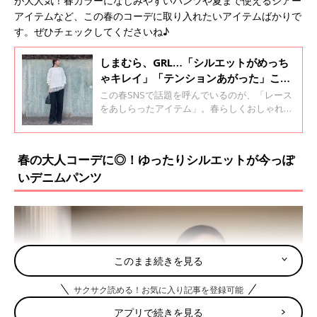
が大人気！春カラーになじみやすいパンツや夏まで使えるシアー
アイテムなど、この春のコーデに取り入れたいアイテムばかりで
す。ぜひチェックしてくださいね♪
しまむら、GRL…「シルエットがめっち
ゃキレイ」「テンションあがった」この
春大人気のレースアイテム5選
この春SNSで話題を呼んでいるのが、「レース
をあしらったアイテム」。春らしくおしゃれな
装いができると大人気のようです。今回はプチ
プラブランドでゲットできるレースアイテムを
ご紹介していますので、ぜひチェックしてくだ
春の大人コーデに◎！ゆったりシルエットが今っぽ
さいね♪
いデニムパンツ
このまま続きを見る
サクサク読める！お気に入り記事を登録可能
アプリで続きを見る