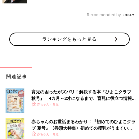
Recommended by
ランキングをもっと見る
関連記事
育児の困ったがズバリ！解決する本『ひよこクラブ
秋号』 4カ月～2才になるまで、育児に役立つ情報が
いっぱい！
赤ちゃん・育児
出典：Instagramアカウント「qyun._katm0.00」
赤ちゃんのお世話まるわかり！『初めてのひよこクラ
ブ 夏号』〈巻頭大特集〉初めての授乳がうまくい
こちらのチェック柄シャツは、qyun._katm0.00さんがしまむらで
く！ おっぱい・ミルクの基本と夏のトラブル 解決テ
赤ちゃん・育児
ゲットしたもの。羽織りとして使うのはもちろん、ジャケットの