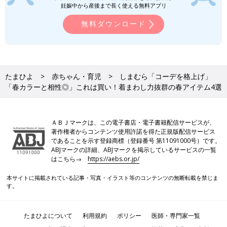
妊娠中から産後まで長く使える無料アプリ
無料ダウンロード
たまひよ
赤ちゃん・育児
しまむら「コーデを格上げ」
「春カラーと相性◎」これは買い！着まわし力抜群の春アイテム4選
ＡＢＪマークは、この電子書店・電子書籍配信サービスが、
著作権者からコンテンツ使用許諾を得た正規版配信サービス
であることを示す登録商標（登録番号 第11091000号）です。
ABJマークの詳細、ABJマークを掲示しているサービスの一覧
はこちら→
https://aebs.or.jp/
本サイトに掲載されている記事・写真・イラスト等のコンテンツの無断転載を禁じま
す。
たまひよについて
利用規約
ポリシー
医師・専門家一覧