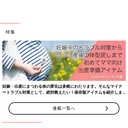
特集
出典：Instagramアカウント「cipichan.jp」
cipichan.jpさんが購入したのは、春らしいピンクが魅力的なシア
ーTシャツ。カーディガンや別のシアーTシャツと重ねたり、肩
掛けして着たりするのがおすすめなんだそう！インナーをキャミ
ソールなどにすれば、初夏ぐらいまで着まわせそうですね♪
妊娠・出産にまつわる体の変化は多岐にわたります。そんなマイナ
夏まで使える！甘カジスタイルにぴったりなキャミ
ートラブル対策として、絶対教えたい！保存版アイテムを紹介しま
ワンピース
す。
連載一覧へ