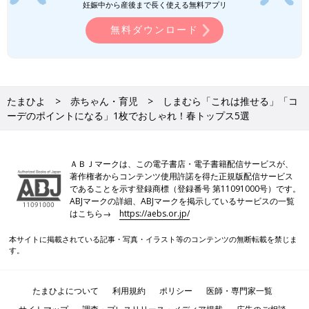
ロンTが活躍する季節がやってきましたね。暖
妊娠中から産後まで長く使える無料アプリ
かい日は一枚で着て、肌寒い日にはインナーと
しても◎。形やシルエット、色味など種類も豊
無料ダウンロード
富に展開されており、何枚持ってても大活躍す
ること間違いなし！そこで今回は元アパレル店
員ライターが、おすすめのロンTをご紹介♪ お
H＆M・ZARA「高見えデザインが◎」
すすめの活用テクもいっしょにご覧ください。
「大人カジュアルにも！」春先から夏ま
で使えるトップス4選
H＆МとZARAでは、春先から夏まで使えるトッ
たまひよ
赤ちゃん・育児
しまむら「これは推せる」「コ
プスがたくさん販売されています。レース素材
ーデのポイントになる」1枚でおしゃれ！春トップス5選
のワンピースやワンショルダートップス、半袖
のTシャツなど、どれもおしゃれで着まわしに
使えるものばかり♪ 今回は、そんな両ブランド
どのアイテムも、着るだけでおしゃれが叶うデザインでしたよ
ＡＢＪマークは、この電子書店・電子書籍配信サービスが、
の春先から夏まで使えるアイテムをご紹介しま
ね！デザイン性が高いのはもちろんのこと、着まわし力が高いも
著作権者からコンテンツ使用許諾を得た正規版配信サービス
す。
のや、初夏まで着られるものなど、幅広いアイテムが販売されて
であることを示す登録商標（登録番号 第11091000号）です。
ABJマークの詳細、ABJマークを掲示しているサービスの一覧
います。簡単におしゃれを楽しみたい人は、ぜひしまむらでチェ
はこちら→
https://aebs.or.jp/
ックしてくださいね♪
(文：今井あやか)
本サイトに掲載されている記事・写真・イラスト等のコンテンツの無断転載を禁じま
す。
●記事内容でご紹介している投稿、リンク先は削除される場合が
あります。あらかじめご了承ください。
●記事の内容は2026年3月の情報で、現在と異なる場合がありま
たまひよについて
利用規約
ポリシー
医師・専門家一覧
す。