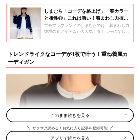
しまむら「コーデを格上げ」「春カラー
と相性◎」これは買い！着まわし力抜群
の春アイテム4選
プチプラブランドのしまむらでは、着まわし力
抜群の春アイテムが大人気！春カラーになじみ
やすいパンツや夏まで使えるシアーアイテムな
ど、この春のコーデに取り入れたいアイテムば
かりです。ぜひチェックしてくださいね♪
トレンドライクなコーデが1枚で叶う！重ね着風カ
ーディガン
このまま続きを見る
サクサク読める！お気に入り記事を登録可能
アプリで続きを見る