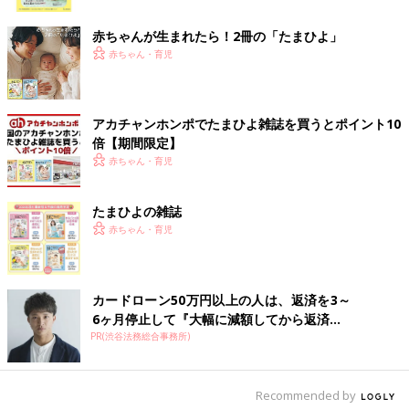
ク
バルーンシルエットが大人可愛いストライプ柄シャ
赤ちゃんが生まれたら！2冊の「たまひよ」
ツ
赤ちゃん・育児
アカチャンホンポでたまひよ雑誌を買うとポイント10
倍【期間限定】
赤ちゃん・育児
たまひよの雑誌
赤ちゃん・育児
カードローン50万円以上の人は、返済を3～
6ヶ月停止して『大幅に減額してから返済...
PR(渋谷法務総合事務所)
Recommended by