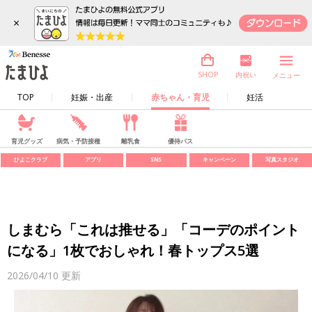
×
内祝い
SHOP
メニュー
TOP
妊娠・出産
赤ちゃん・育児
妊活
育児グッズ
病気・予防接種
離乳食
優待パス
ひよこクラブ
アプリ
SNS
キャンペーン
写真スタジオ
しまむら「これは推せる」「コーデのポイント
になる」1枚でおしゃれ！春トップス5選
2026/04/10
更新