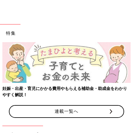
特集
出典：Instagramアカウント「_bambi.coco」
こちらは_bambi.cocoさんが購入した、ストライプ柄シャツ。す
そがバルーンシルエットになっており、大人可愛いデザインです
よね！シワにもなりにくい素材のようで、パンツと合わせたキレ
妊娠・出産・育児にかかる費用やもらえる補助金・助成金をわかり
イめコーデはもちろん、ロングスカートやビスチェを合わせたス
やすく解説！
タイルもおすすめなんだとか♪
着まわし力◎。前後2WAYで着られるtal.by yumi.の
連載一覧へ
プルオーバー