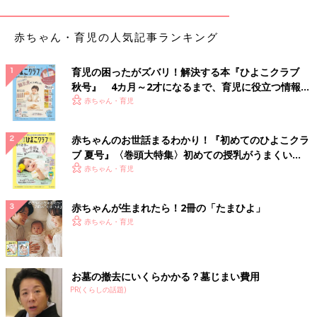
赤ちゃん・育児の人気記事ランキング
出典：Instagramアカウント「pon2moko2」
こちらのアイテムは、tomoさんが紹介しているトップス。ブラ
育児の困ったがズバリ！解決する本『ひよこクラブ
ックとグレーのカーディガンを重ね着しているようなデザイン
秋号』 4カ月～2才になるまで、育児に役立つ情報が
で、1枚でトレンドコーデが完成するとのこと♪ おなかをチラ見
いっぱい！
赤ちゃん・育児
せする着こなしがおすすめなんだとか◎
初夏まで使える！透かし編みが可愛いカーディガン
赤ちゃんのお世話まるわかり！『初めてのひよこクラ
ブ 夏号』〈巻頭大特集〉初めての授乳がうまくい
く！ おっぱい・ミルクの基本と夏のトラブル 解決テ
赤ちゃん・育児
ク
赤ちゃんが生まれたら！2冊の「たまひよ」
赤ちゃん・育児
お墓の撤去にいくらかかる？墓じまい費用
PR(くらしの話題)