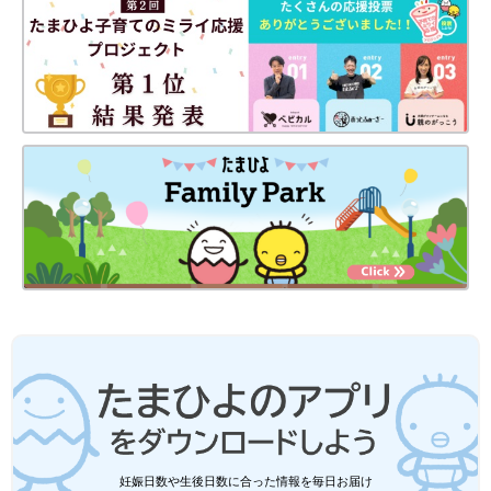
出典：Instagramアカウント「qyun._katm0.00」
こちらは、qyun._katm0.00さんがおすすめしているアイテム。グ
レーのカーディガンにオレンジのシアートップスを重ねているよ
うに見えるデザインで、コーデのポイントになってくれるんだと
か♪ ピタッとしすぎない身幅で、長すぎない丈感が最高とのこ
と！
ユニクロ「大人カジュアルに必須！」
「重ね着スタイルにも大活躍！」元アパ
妊娠日数や生後日数に合った情報を毎日お届け
レル店員ライターおすすめ★ロンT4選