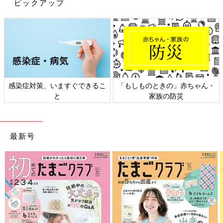
ピックアップ
感染症対策、いますぐできるこ
「もしものときの」赤ちゃん・
と
家族の防災
最新号
出典：Instagramアカウント「nao_82_」
naoさんがゲットしたのは、「tal.by yumi.（タルバイユミ）」の