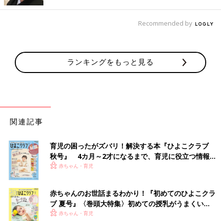
Recommended by
ランキングをもっと見る
関連記事
育児の困ったがズバリ！解決する本『ひよこクラブ
秋号』 4カ月～2才になるまで、育児に役立つ情報が
出典：Instagramアカウント「mii___rya」
いっぱい！
赤ちゃん・育児
mii___ryaさんがゲットしたのは、モデル「田中里奈」さんとのコ
ラボカーディガン。えりつきの透かし編みデザインが上品で、と
赤ちゃんのお世話まるわかり！『初めてのひよこクラ
っても可愛いですよね♪ インナーをチェンジすれば、春から初夏
ブ 夏号』〈巻頭大特集〉初めての授乳がうまくい
まで使えそう◎
く！ おっぱい・ミルクの基本と夏のトラブル 解決テ
赤ちゃん・育児