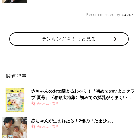
Recommended by
ランキングをもっと見る
関連記事
赤ちゃんのお世話まるわかり！『初めてのひよこクラ
ブ 夏号』〈巻頭大特集〉初めての授乳がうまくい
出典：Instagramアカウント「mii___rya」
く！ おっぱい・ミルクの基本と夏のトラブル 解決テ
赤ちゃん・育児
ク
mii___ryaさんがゲットしたのは、モデル「田中里奈」さんとのコ
ラボカーディガン。えりつきの透かし編みデザインが上品で、と
赤ちゃんが生まれたら！2冊の「たまひよ」
っても可愛いですよね♪ インナーをチェンジすれば、春から初夏
赤ちゃん・育児
まで使えそう◎