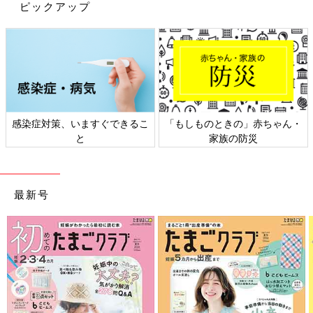
ピックアップ
感染症対策、いますぐできるこ
「もしものときの」赤ちゃん・
と
家族の防災
最新号
出典：Instagramアカウント「nao_82_」
naoさんがゲットしたのは、「tal.by yumi.（タルバイユミ）」の