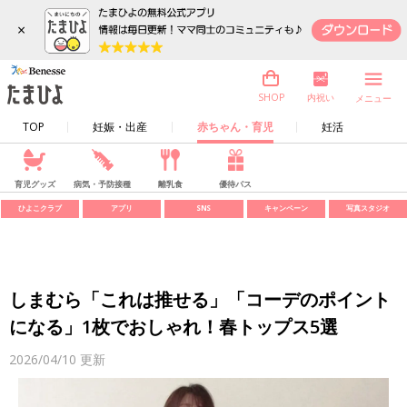
×
内祝い
SHOP
メニュー
TOP
妊娠・出産
赤ちゃん・育児
妊活
育児グッズ
病気・予防接種
離乳食
優待パス
ひよこクラブ
アプリ
SNS
キャンペーン
写真スタジオ
しまむら「これは推せる」「コーデのポイント
になる」1枚でおしゃれ！春トップス5選
2026/04/10
更新