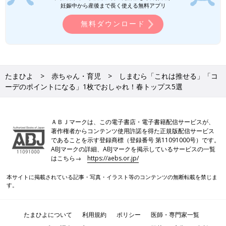
ロンTが活躍する季節がやってきましたね。暖
妊娠中から産後まで長く使える無料アプリ
かい日は一枚で着て、肌寒い日にはインナーと
しても◎。形やシルエット、色味など種類も豊
無料ダウンロード
富に展開されており、何枚持ってても大活躍す
ること間違いなし！そこで今回は元アパレル店
員ライターが、おすすめのロンTをご紹介♪ お
H＆M・ZARA「高見えデザインが◎」
すすめの活用テクもいっしょにご覧ください。
「大人カジュアルにも！」春先から夏ま
で使えるトップス4選
H＆МとZARAでは、春先から夏まで使えるトッ
たまひよ
赤ちゃん・育児
しまむら「これは推せる」「コ
プスがたくさん販売されています。レース素材
ーデのポイントになる」1枚でおしゃれ！春トップス5選
のワンピースやワンショルダートップス、半袖
のTシャツなど、どれもおしゃれで着まわしに
使えるものばかり♪ 今回は、そんな両ブランド
どのアイテムも、着るだけでおしゃれが叶うデザインでしたよ
の春先から夏まで使えるアイテムをご紹介しま
ＡＢＪマークは、この電子書店・電子書籍配信サービスが、
ね！デザイン性が高いのはもちろんのこと、着まわし力が高いも
す。
著作権者からコンテンツ使用許諾を得た正規版配信サービス
のや、初夏まで着られるものなど、幅広いアイテムが販売されて
であることを示す登録商標（登録番号 第11091000号）です。
います。簡単におしゃれを楽しみたい人は、ぜひしまむらでチェ
ABJマークの詳細、ABJマークを掲示しているサービスの一覧
はこちら→
https://aebs.or.jp/
ックしてくださいね♪
(文：今井あやか)
本サイトに掲載されている記事・写真・イラスト等のコンテンツの無断転載を禁じま
す。
●記事内容でご紹介している投稿、リンク先は削除される場合が
あります。あらかじめご了承ください。
●記事の内容は2026年3月の情報で、現在と異なる場合がありま
たまひよについて
利用規約
ポリシー
医師・専門家一覧
す。