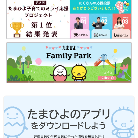
出典：Instagramアカウント「qyun._katm0.00」
こちらは、qyun._katm0.00さんがおすすめしているアイテム。グ
レーのカーディガンにオレンジのシアートップスを重ねているよ
うに見えるデザインで、コーデのポイントになってくれるんだと
か♪ ピタッとしすぎない身幅で、長すぎない丈感が最高とのこ
と！
ユニクロ「大人カジュアルに必須！」
「重ね着スタイルにも大活躍！」元アパ
妊娠日数や生後日数に合った情報を毎日お届け
レル店員ライターおすすめ★ロンT4選