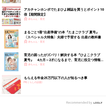
バルーンシルエットが大人可愛いストライプ柄シャ
アカチャンホンポでたまひよ雑誌を買うとポイント10
ツ
倍【期間限定】
赤ちゃん・育児
まるごと1冊“出産準備”の本『たまごクラブ 夏号』
〈スペシャル大特集〉夫婦で予習する 出産の教科書
赤ちゃん・育児
育児の困ったがズバリ！解決する本『ひよこクラブ
夏号』 4カ月～2才になるまで、育児に役立つ情報が
いっぱい！
赤ちゃん・育児
もらえる年金25万円以下の人が知るべき事
PR(くらしの話題)
Recommended by