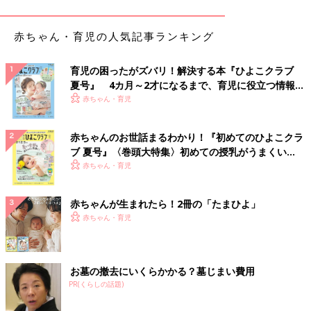
赤ちゃん・育児の人気記事ランキング
出典：Instagramアカウント「pon2moko2」
こちらのアイテムは、tomoさんが紹介しているトップス。ブラ
育児の困ったがズバリ！解決する本『ひよこクラブ
ックとグレーのカーディガンを重ね着しているようなデザイン
夏号』 4カ月～2才になるまで、育児に役立つ情報が
で、1枚でトレンドコーデが完成するとのこと♪ おなかをチラ見
いっぱい！
赤ちゃん・育児
せする着こなしがおすすめなんだとか◎
初夏まで使える！透かし編みが可愛いカーディガン
赤ちゃんのお世話まるわかり！『初めてのひよこクラ
ブ 夏号』〈巻頭大特集〉初めての授乳がうまくい
く！ おっぱい・ミルクの基本と夏のトラブル 解決テ
赤ちゃん・育児
ク
赤ちゃんが生まれたら！2冊の「たまひよ」
赤ちゃん・育児
お墓の撤去にいくらかかる？墓じまい費用
PR(くらしの話題)