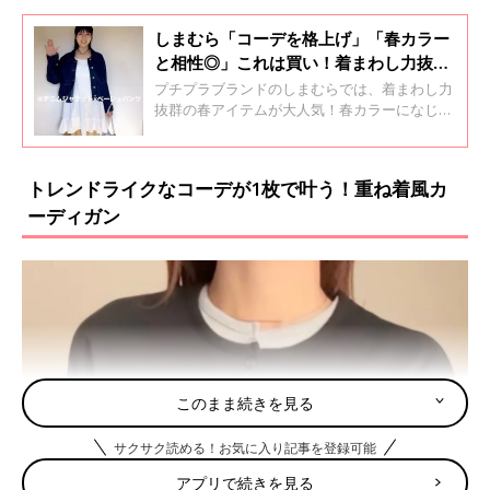
しまむら「コーデを格上げ」「春カラー
と相性◎」これは買い！着まわし力抜群
の春アイテム4選
プチプラブランドのしまむらでは、着まわし力
抜群の春アイテムが大人気！春カラーになじみ
やすいパンツや夏まで使えるシアーアイテムな
ど、この春のコーデに取り入れたいアイテムば
かりです。ぜひチェックしてくださいね♪
トレンドライクなコーデが1枚で叶う！重ね着風カ
ーディガン
このまま続きを見る
サクサク読める！お気に入り記事を登録可能
アプリで続きを見る