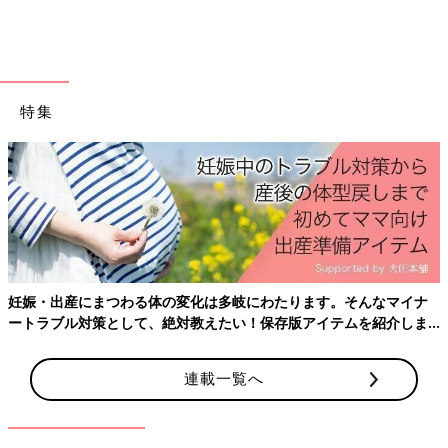
特集
出典：Instagramアカウント「_bambi.coco」
こちらは_bambi.cocoさんが購入した、ストライプ柄シャツ。す
そがバルーンシルエットになっており、大人可愛いデザインです
よね！シワにもなりにくい素材のようで、パンツと合わせたキレ
イめコーデはもちろん、ロングスカートやビスチェを合わせたス
妊娠・出産にまつわる体の変化は多岐にわたります。そんなマイナ
タイルもおすすめなんだとか♪
ートラブル対策として、絶対教えたい！保存版アイテムを紹介しま
す。
着まわし力◎。前後2WAYで着られるtal.by yumi.の
連載一覧へ
プルオーバー