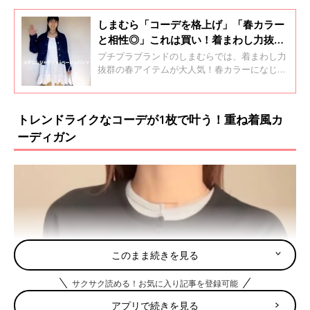
しまむら「コーデを格上げ」「春カラー
と相性◎」これは買い！着まわし力抜群
の春アイテム4選
プチプラブランドのしまむらでは、着まわし力
抜群の春アイテムが大人気！春カラーになじみ
やすいパンツや夏まで使えるシアーアイテムな
ど、この春のコーデに取り入れたいアイテムば
かりです。ぜひチェックしてくださいね♪
トレンドライクなコーデが1枚で叶う！重ね着風カ
ーディガン
このまま続きを見る
サクサク読める！お気に入り記事を登録可能
アプリで続きを見る