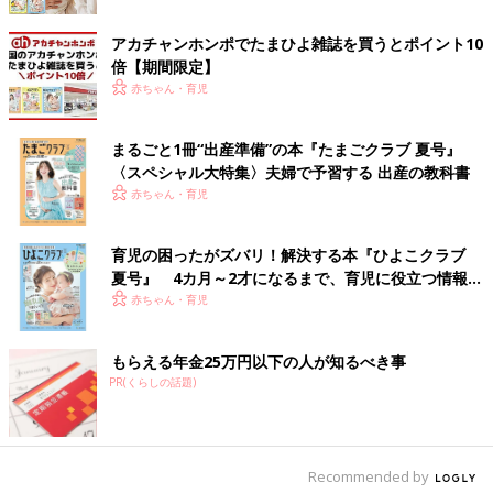
バルーンシルエットが大人可愛いストライプ柄シャ
アカチャンホンポでたまひよ雑誌を買うとポイント10
ツ
倍【期間限定】
赤ちゃん・育児
まるごと1冊“出産準備”の本『たまごクラブ 夏号』
〈スペシャル大特集〉夫婦で予習する 出産の教科書
赤ちゃん・育児
育児の困ったがズバリ！解決する本『ひよこクラブ
夏号』 4カ月～2才になるまで、育児に役立つ情報が
いっぱい！
赤ちゃん・育児
もらえる年金25万円以下の人が知るべき事
PR(くらしの話題)
Recommended by