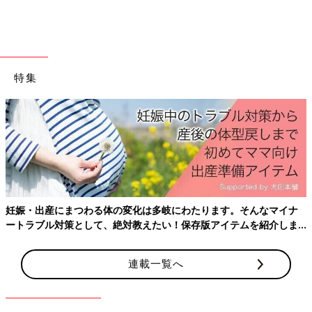
特集
出典：Instagramアカウント「_bambi.coco」
こちらは_bambi.cocoさんが購入した、ストライプ柄シャツ。す
そがバルーンシルエットになっており、大人可愛いデザインです
よね！シワにもなりにくい素材のようで、パンツと合わせたキレ
イめコーデはもちろん、ロングスカートやビスチェを合わせたス
妊娠・出産にまつわる体の変化は多岐にわたります。そんなマイナ
タイルもおすすめなんだとか♪
ートラブル対策として、絶対教えたい！保存版アイテムを紹介しま
す。
着まわし力◎。前後2WAYで着られるtal.by yumi.の
連載一覧へ
プルオーバー