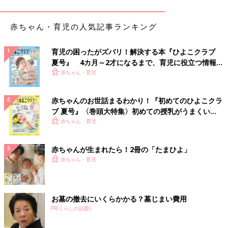
赤ちゃん・育児の人気記事ランキング
出典：Instagramアカウント「pon2moko2」
こちらのアイテムは、tomoさんが紹介しているトップス。ブラ
育児の困ったがズバリ！解決する本『ひよこクラブ
ックとグレーのカーディガンを重ね着しているようなデザイン
夏号』 4カ月～2才になるまで、育児に役立つ情報が
で、1枚でトレンドコーデが完成するとのこと♪ おなかをチラ見
いっぱい！
赤ちゃん・育児
せする着こなしがおすすめなんだとか◎
初夏まで使える！透かし編みが可愛いカーディガン
赤ちゃんのお世話まるわかり！『初めてのひよこクラ
ブ 夏号』〈巻頭大特集〉初めての授乳がうまくい
く！ おっぱい・ミルクの基本と夏のトラブル 解決テ
赤ちゃん・育児
ク
赤ちゃんが生まれたら！2冊の「たまひよ」
赤ちゃん・育児
お墓の撤去にいくらかかる？墓じまい費用
PR(くらしの話題)