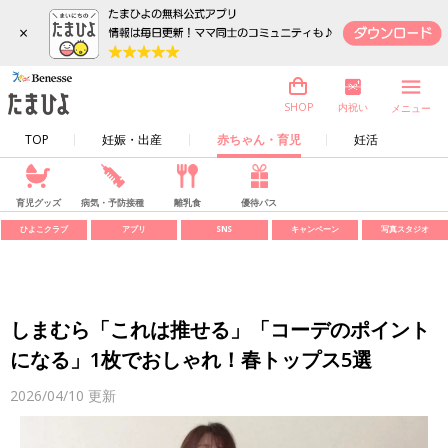
×
内祝い
SHOP
メニュー
TOP
妊娠・出産
赤ちゃん・育児
妊活
育児グッズ
病気・予防接種
離乳食
優待パス
ひよこクラブ
アプリ
SNS
キャンペーン
写真スタジオ
しまむら「これは推せる」「コーデのポイント
になる」1枚でおしゃれ！春トップス5選
2026/04/10
更新