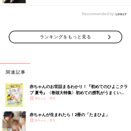
Recommended by
ランキングをもっと見る
関連記事
赤ちゃんのお世話まるわかり！『初めてのひよこクラ
ブ 夏号』〈巻頭大特集〉初めての授乳がうまくい
出典：Instagramアカウント「mii___rya」
く！ おっぱい・ミルクの基本と夏のトラブル 解決テ
赤ちゃん・育児
ク
mii___ryaさんがゲットしたのは、モデル「田中里奈」さんとのコ
ラボカーディガン。えりつきの透かし編みデザインが上品で、と
赤ちゃんが生まれたら！2冊の「たまひよ」
っても可愛いですよね♪ インナーをチェンジすれば、春から初夏
赤ちゃん・育児
まで使えそう◎