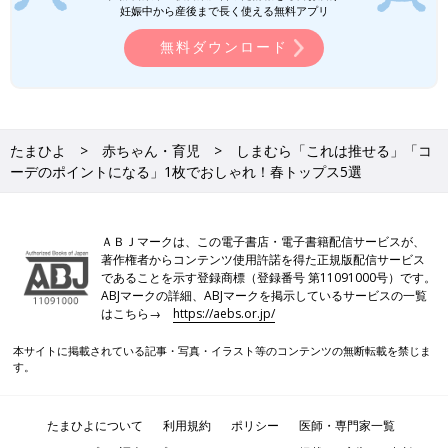
ロンTが活躍する季節がやってきましたね。暖
妊娠中から産後まで長く使える無料アプリ
かい日は一枚で着て、肌寒い日にはインナーと
しても◎。形やシルエット、色味など種類も豊
無料ダウンロード
富に展開されており、何枚持ってても大活躍す
ること間違いなし！そこで今回は元アパレル店
員ライターが、おすすめのロンTをご紹介♪ お
H＆M・ZARA「高見えデザインが◎」
すすめの活用テクもいっしょにご覧ください。
「大人カジュアルにも！」春先から夏ま
で使えるトップス4選
H＆МとZARAでは、春先から夏まで使えるトッ
たまひよ
赤ちゃん・育児
しまむら「これは推せる」「コ
プスがたくさん販売されています。レース素材
ーデのポイントになる」1枚でおしゃれ！春トップス5選
のワンピースやワンショルダートップス、半袖
のTシャツなど、どれもおしゃれで着まわしに
使えるものばかり♪ 今回は、そんな両ブランド
どのアイテムも、着るだけでおしゃれが叶うデザインでしたよ
の春先から夏まで使えるアイテムをご紹介しま
ＡＢＪマークは、この電子書店・電子書籍配信サービスが、
ね！デザイン性が高いのはもちろんのこと、着まわし力が高いも
す。
著作権者からコンテンツ使用許諾を得た正規版配信サービス
のや、初夏まで着られるものなど、幅広いアイテムが販売されて
であることを示す登録商標（登録番号 第11091000号）です。
います。簡単におしゃれを楽しみたい人は、ぜひしまむらでチェ
ABJマークの詳細、ABJマークを掲示しているサービスの一覧
はこちら→
https://aebs.or.jp/
ックしてくださいね♪
(文：今井あやか)
本サイトに掲載されている記事・写真・イラスト等のコンテンツの無断転載を禁じま
す。
●記事内容でご紹介している投稿、リンク先は削除される場合が
あります。あらかじめご了承ください。
●記事の内容は2026年3月の情報で、現在と異なる場合がありま
たまひよについて
利用規約
ポリシー
医師・専門家一覧
す。