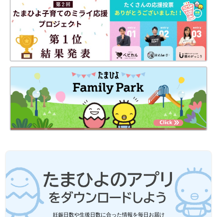
出典：Instagramアカウント「qyun._katm0.00」
こちらは、qyun._katm0.00さんがおすすめしているアイテム。グ
レーのカーディガンにオレンジのシアートップスを重ねているよ
うに見えるデザインで、コーデのポイントになってくれるんだと
か♪ ピタッとしすぎない身幅で、長すぎない丈感が最高とのこ
と！
ユニクロ「大人カジュアルに必須！」
「重ね着スタイルにも大活躍！」元アパ
妊娠日数や生後日数に合った情報を毎日お届け
レル店員ライターおすすめ★ロンT4選