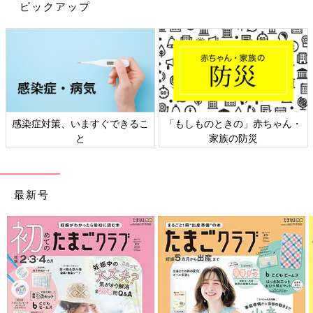
ピックアップ
感染症対策、いますぐできるこ
「もしものときの」赤ちゃん・
と
家族の防災
最新号
出典：Instagramアカウント「nao_82_」
naoさんがゲットしたのは、「tal.by yumi.（タルバイユミ）」の