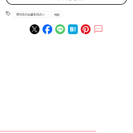
世界宇宙飛行の日 パンの記念日
365日のお誕生日占い
app
赤ちゃん、ママ・パパのお誕生日を入れて占おう！鏡リュウジ監
修★たまひよ365日のお誕生日占い