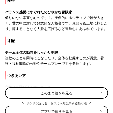
性格
バランス感覚にすぐれたのびやかな冒険家
偏りのない素直な心の持ち主。圧倒的にポジティブで器が大き
く、世の中に対して好意的な人格者です。見知らぬ土地に旅した
り、臆することなく人脈を広げるなど冒険心にあふれています。
才能
チーム全体の動向をしっかり把握
複数のことを同時にこなしたり、全体を把握するのが得意。看
護・福祉関係の分野やチームプレーで力を発揮します。
つきあい方
危険にも飛び込んでしまう!?
向こう見ずで、危険を省みない性格。スポーツやお出かけのとき
このまま続きを見る
など、ママが安全に気を配ってあげて。
サクサク読める！お気に入り記事を登録可能
4月12日は何の日
アプリで続きを見る