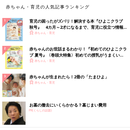
赤ちゃん・育児の人気記事ランキング
育児の困ったがズバリ！解決する本『ひよこクラブ
秋号』 4カ月～2才になるまで、育児に役立つ情報が
いっぱい！
赤ちゃん・育児
赤ちゃんのお世話まるわかり！『初めてのひよこクラ
ブ 夏号』〈巻頭大特集〉初めての授乳がうまくい
く！ おっぱい・ミルクの基本と夏のトラブル 解決テ
赤ちゃん・育児
ク
赤ちゃんが生まれたら！2冊の「たまひよ」
赤ちゃん・育児
お墓の撤去にいくらかかる？墓じまい費用
PR(くらしの話題)