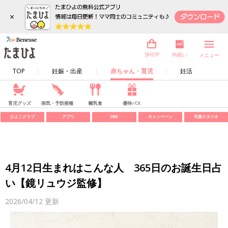
×
内祝い
SHOP
メニュー
TOP
妊娠・出産
赤ちゃん・育児
妊活
育児グッズ
病気・予防接種
離乳食
優待パス
ひよこクラブ
アプリ
SNS
キャンペーン
写真スタジオ
4月12日生まれはこんな人 365日のお誕生日占
い【鏡リュウジ監修】
2026/04/12
更新