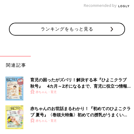
Recommended by
ランキングをもっと見る
関連記事
育児の困ったがズバリ！解決する本『ひよこクラブ
秋号』 4カ月～2才になるまで、育児に役立つ情報が
いっぱい！
赤ちゃん・育児
赤ちゃんのお世話まるわかり！『初めてのひよこクラ
ブ 夏号』〈巻頭大特集〉初めての授乳がうまくい
く！ おっぱい・ミルクの基本と夏のトラブル 解決テ
赤ちゃん・育児
ク