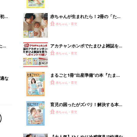
っぱい・ミルクの基本と夏のトラブル
解決テク
初め
赤ちゃんが生まれたら！2冊の「たま
大特
ひよ」
赤ちゃん・育児
 お
ブル
たま
アカチャンホンポでたまひよ雑誌を買
うとポイント10倍【期間限定】
赤ちゃん・育児
まるごと1冊“出産準備”の本『たまご
適な
クラブ 夏号』〈スペシャル大特集〉
赤ちゃん・育児
夫婦で予習する 出産の教科書
育児の困ったがズバリ！解決する本
『ひよこクラブ 夏号』 4カ月～2才
赤ちゃん・育児
になるまで、育児に役立つ情報がいっ
ぱい！
【大人気】ひんやり冷感寝具で快適な