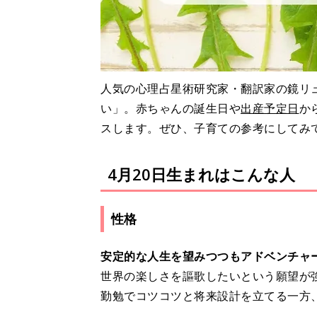
人気の心理占星術研究家・翻訳家の鏡リュ
い」。赤ちゃんの誕生日や
出産予定日
か
スします。ぜひ、子育ての参考にしてみ
4月20日生まれはこんな人
性格
安定的な人生を望みつつもアドベンチャ
世界の楽しさを謳歌したいという願望が
勤勉でコツコツと将来設計を立てる一方