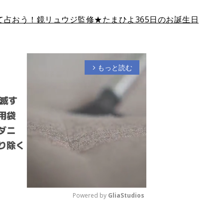
占おう！鏡リュウジ監修★たまひよ365日のお誕生日
もっと読む
arrow_forward_ios
Powered by 
GliaStudios