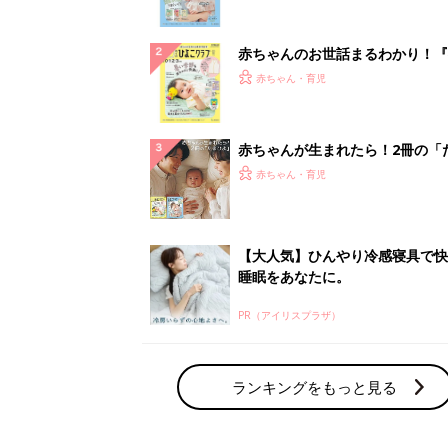
ぱい！
赤ちゃんのお世話まるわかり！『
てのひよこクラブ 夏号』〈巻頭
赤ちゃん・育児
集〉初めての授乳がうまくいく！
っぱい・ミルクの基本と夏のトラ
解決テク
赤ちゃんが生まれたら！2冊の「
ひよ」
赤ちゃん・育児
【大人気】ひんやり冷感寝具で快
睡眠をあなたに。
PR（アイリスプラザ）
ランキングをもっと見る