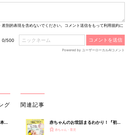
M
u
t
e
ング
関連記事
本
赤ちゃんのお世話まるわかり！『初め
2才
てのひよこクラブ 夏号』〈巻頭大特
赤ちゃん・育児
いっ
集〉初めての授乳がうまくいく！ お