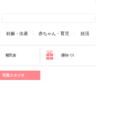
妊娠・出産
赤ちゃん・育児
妊活
離乳食
優待パス
写真スタジオ