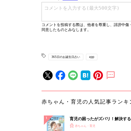
365日のお誕生日占い
app
赤ちゃん・育児の人気記事ランキ
育児の困ったがズバリ！解決する
『ひよこクラブ 夏号』 4カ月～
赤ちゃん・育児
になるまで、育児に役立つ情報が