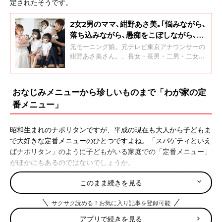
定されたそうです。
2女2男のママ､紺野あさ美｡｢悩みながら､
落ち込みながら､愚痴をこぼしながら､そ
して母になる｣【最終回】
元モーニング娘。元テレビ東京アナウンサーの
紺野あさ美さん。、長女・長男・二男・二女、
8歳～1歳の4人の子どもたちと北海道日本ハム
ファイターズ投手の夫、杉浦稔大選手と家族6
人で北海道で暮らしています。連載「4人のマ
おなじみメニューから珍しいものまで「わが家の定
マ紺野あさ美の息抜き育児」の最終回です。
番メニュー」
昭和生まれのナポリタンですが、平成の現在も大人から子どもま
で大好きな定番メニューのひとつですよね。「スパゲティといえ
ばナポリタン」のように子どもがいる家庭での「定番メニュー」
がほかにもあるのではないでしょうか。
献立選びの参考になりそうな「定番メニュー」について、先輩マ
このまま続きを見る
マに聞きました。
サクサク読める！お気に入り記事を登録可能
●豚丼
アプリで続きを見る