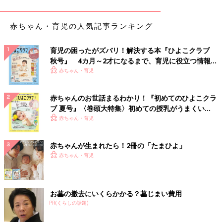
ケチャップ入れてケチャップライスにしたり」
赤ちゃん・育児の人気記事ランキング
●ささみの梅じそフライ
育児の困ったがズバリ！解決する本『ひよこクラブ
秋号』 4カ月～2才になるまで、育児に役立つ情報が
「ささみを開いて、青じそと叩いた梅干しをのせ、くるくる巻い
いっぱい！
赤ちゃん・育児
てフライに。冷凍保存可能なので、揚げたのをラップにくるんで
保存袋に入れて冷凍庫にイン。解凍はオーブントースターがおす
赤ちゃんのお世話まるわかり！『初めてのひよこクラ
すめです。揚げたてみたいになりますよ！」
ブ 夏号』〈巻頭大特集〉初めての授乳がうまくい
く！ おっぱい・ミルクの基本と夏のトラブル 解決テ
赤ちゃん・育児
ク
●にんじんしりしり
赤ちゃんが生まれたら！2冊の「たまひよ」
赤ちゃん・育児
「にんじんをピーラーで薄くそいで、ツナと麺つゆで炒めるだ
け。にんじんが苦手な子どもたちもこれは大好きで喜んで食べま
す。作りたてじゃなくてもおいしいので、毎回数日分の作り置き
で４本のにんじんを使いますよ」
お墓の撤去にいくらかかる？墓じまい費用
PR(くらしの話題)