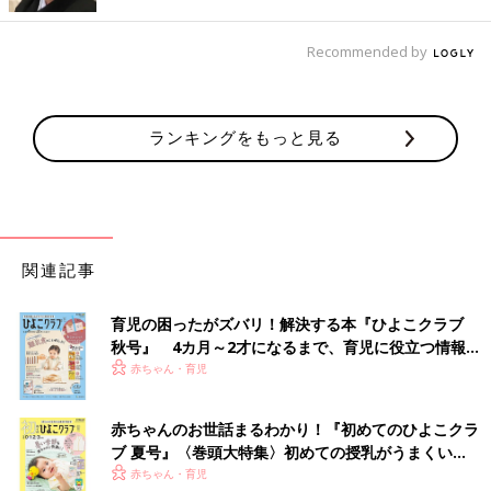
●生春巻き
Recommended by
「大学のクラスメイトにベトナムの子がいて、よくみんなで集ま
って食べました。中身は、ゆでた豚肉、ゆでたそうめん、大葉、
あればミント、生のニラ、ゆでたもやし、レタスやチシャ、サラ
ダ菜など。作ったのを皿に出すのではなく、手巻き寿司みたいに
ランキングをもっと見る
食べるときに自分で自分の分をつくります」
どれも簡単でおいしそう！ 今度献立に困ったら作ってみたいで
すね。
（文・古川はる香）
関連記事
子育ての「当たり前」が変わってき
育児の困ったがズバリ！解決する本『ひよこクラブ
た⁉ 20周年を迎えるキッズデザイン賞
秋号』 4カ月～2才になるまで、育児に役立つ情報が
に見る子どもの変化
2026年2月19日、「キッズデザイン賞20周年・
いっぱい！
赤ちゃん・育児
リニューアル発表会」が都内で開催されまし
た。20周年のリニューアルに伴い、審査体制も
刷新され、多様な分野の専門家が新審査員とし
赤ちゃんのお世話まるわかり！『初めてのひよこクラ
て参加することとなり、その一人として、たま
ブ 夏号』〈巻頭大特集〉初めての授乳がうまくい
■文中のコメントはすべて、『ウィメンズパーク』（2022年1月
ひよ統括編集長の米谷明子が選ばれました。妊
く！ おっぱい・ミルクの基本と夏のトラブル 解決テ
赤ちゃん・育児
末まで）の投稿からの抜粋です。
娠期から育児期まで、長年にわたり子育て世代