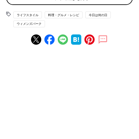
「豚の薄切り肉に塩コショウして、焼き肉のたれで炒めて、胡麻
トッピング。どんぶりにごはん入れて、水切りしたレタスのせ
ライフスタイル
料理・グルメ・レシピ
今日は何の日
て、焼き上げた豚肉のせて出来上がり！タレがなければ、同量の
ウィメンズパーク
しょうゆとみりんで作れるので、時間ないときの定番メニューで
す」
●そぼろ丼
「卵と肉の二色丼（肉は焼き肉のタレ味）、味噌汁（わかめ・た
まねぎ）、ほうれん草の胡麻和え（胡麻和えの素を使用）が定番
です」
●炊飯器ピラフ
「といだお米と気持ち少なめの水（炊くと野菜の水分が出るので
少なめの水加減で）、冷凍のミックスベジタブル（切る余裕があ
ればソーセージなど）と、コンソメの素を入れてスイッチON！
炊きあがったら、お好みでバター入れてバターライスにしたり、