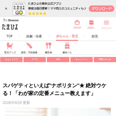
×
内祝い
SHOP
メニュー
TOP
妊娠・出産
赤ちゃん・育児
妊活
育児グッズ
病気・予防接種
離乳食
優待パス
ひよこクラブ
アプリ
SNS
キャンペーン
写真スタジオ
スパゲティといえば“ナポリタン”★ 絶対ウケ
る！「わが家の定番メニュー教えます」
2026/04/29
更新