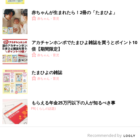
ク
※この記事は「たまひよONLINE」で過去に公開されたもので
のリアルな声に向き合ってきた視点が、キッズ
す。
デザイン賞に新たな価値をもたらすことが期待
赤ちゃんが生まれたら！2冊の「たまひよ」
されています。
※記事の内容は記事執筆当時の情報であり、現在と異なる場合が
赤ちゃん・育児
あります。
アカチャンホンポでたまひよ雑誌を買うとポイント10
倍【期間限定】
赤ちゃん・育児
たまひよの雑誌
赤ちゃん・育児
もらえる年金25万円以下の人が知るべき事
PR(くらしの話題)
Recommended by