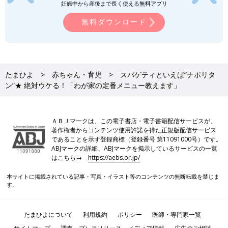
妊娠中から産後まで長く使える無料アプリ
無料ダウンロード
たまひよ
赤ちゃん・育児
スパゲティといえば“ナポリタ
ン”★ 絶対ウケる！「わが家の定番メニュー教えます」
ＡＢＪマークは、この電子書店・電子書籍配信サービスが、
著作権者からコンテンツ使用許諾を得た正規版配信サービス
であることを示す登録商標（登録番号 第11091000号）です。
ABJマークの詳細、ABJマークを掲示しているサービスの一覧
はこちら→
https://aebs.or.jp/
本サイトに掲載されている記事・写真・イラスト等のコンテンツの無断転載を禁じま
す。
たまひよについて
利用規約
ポリシー
医師・専門家一覧