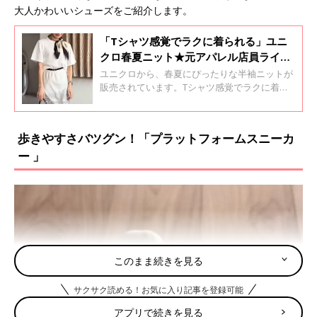
大人かわいいシューズをご紹介します。
「Tシャツ感覚でラクに着られる」ユニ
クロ春夏ニット★元アパレル店員ライタ
ーおすすめ4選！
ユニクロから、春夏にぴったりな半袖ニットが
販売されています。Tシャツ感覚でラクに着ら
れるけど、見た目も高見えでサマになるものば
かり♪ そこで今回は元アパレル店員ライター
が、おすすめの春夏ニットをご紹介！おすすめ
歩きやすさバツグン！「プラットフォームスニーカ
の活用テクもご覧ください。
ー 」
このまま続きを見る
サクサク読める！お気に入り記事を登録可能
アプリで続きを見る