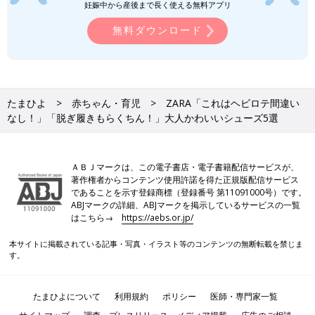
妊娠中から産後まで長く使える無料アプリ
ね。そこで今回は、大人向けの汗対策グッズを
ご紹介します。超優秀なアイテムばかりなの
無料ダウンロード
で、ぜひチェックしてみてくださいね♪
ZARAのシューズは、どれもおしゃれでしたね。コーデをワンラ
ンク上げてくれるデザインばかりで、欲しい！と思ったかたも多
いのではないでしょうか。大人気なので、売り切れ前にゲットす
るのがおすすめですよ♪ ぜひチェックしてみてくださいね。
たまひよ
赤ちゃん・育児
ZARA「これはヘビロテ間違い
(文・水川ちさ)
なし！」「脱ぎ履きもらくちん！」大人かわいいシューズ5選
●記事内容でご紹介している投稿、リンク先は、削除される場合
があります。あらかじめご了承ください。
●記事の内容は2026年4月の情報で、現在と異なる場合がありま
ＡＢＪマークは、この電子書店・電子書籍配信サービスが、
す。
著作権者からコンテンツ使用許諾を得た正規版配信サービス
●記事内の価格はすべて税込み、2026年5月時点のものです。
であることを示す登録商標（登録番号 第11091000号）です。
ABJマークの詳細、ABJマークを掲示しているサービスの一覧
はこちら→
https://aebs.or.jp/
本サイトに掲載されている記事・写真・イラスト等のコンテンツの無断転載を禁じま
す。
たまひよについて
利用規約
ポリシー
医師・専門家一覧