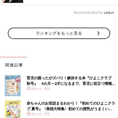
Recommended by
ランキングをもっと見る
出典：Instagramアカウント「natsu_mmer」
natsuさんは「チャンキーソールスニーカー」を購入。23センチ
関連記事
をゲットしたんだそう。4,990円→2,990円とお買い得だったんだ
とか。大人っぽいデザインで、いろんなコーデともバッチリ！ソ
ールも厚みがあって歩きやすそうですよね。
育児の困ったがズバリ！解決する本『ひよこクラブ
秋号』 4カ月～2才になるまで、育児に役立つ情報が
いっぱい！
シューズの紐もかわいい！「ランニングスニーカ
赤ちゃん・育児
ー」
赤ちゃんのお世話まるわかり！『初めてのひよこクラ
ブ 夏号』〈巻頭大特集〉初めての授乳がうまくい
く！ おっぱい・ミルクの基本と夏のトラブル 解決テ
赤ちゃん・育児