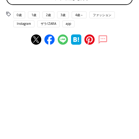
0歳
1歳
2歳
3歳
4歳～
ファッション
Instagram
ザラ/ZARA
app
出典：Instagramアカウント「x.ririri.x」
RISAさんは「プラットフォームスニーカー 」を購入。今季のソ
ールがお気に入りなんだそう！歩きやすさも抜群だし、綺麗めコ
ーデにも合うからヘビロテ間違いなしとのこと♪ シンプルで合わ