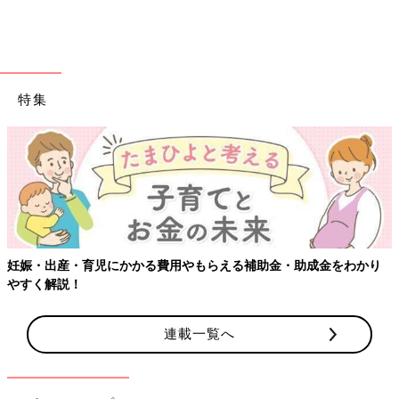
特集
出典：Instagramアカウント「arsk729」
ayanaさんは「ランニングスニーカー」を購入。デニムスタイル
やホワイトコーデにもピッタリ！とお気に入りのようですよ。シ
ューズの紐もかわいらしいですよね♪ なかなかないデザインにキ
ュンとしちゃう！これは欲しくなりますね。
モノトーンの小物合わせが素敵！
妊娠・出産・育児にかかる費用やもらえる補助金・助成金をわかり
やすく解説！
連載一覧へ