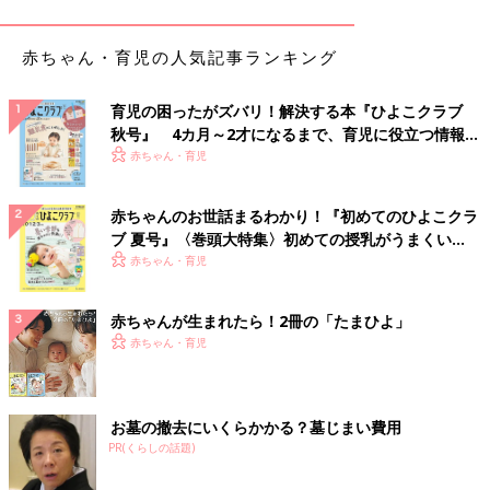
せやすそうなのもいいですよね。
赤ちゃん・育児の人気記事ランキング
4,990円→2,990円とお買い得！「チャンキーソール
スニーカー」
育児の困ったがズバリ！解決する本『ひよこクラブ
秋号』 4カ月～2才になるまで、育児に役立つ情報が
いっぱい！
赤ちゃん・育児
赤ちゃんのお世話まるわかり！『初めてのひよこクラ
ブ 夏号』〈巻頭大特集〉初めての授乳がうまくい
く！ おっぱい・ミルクの基本と夏のトラブル 解決テ
赤ちゃん・育児
ク
赤ちゃんが生まれたら！2冊の「たまひよ」
赤ちゃん・育児
お墓の撤去にいくらかかる？墓じまい費用
PR(くらしの話題)