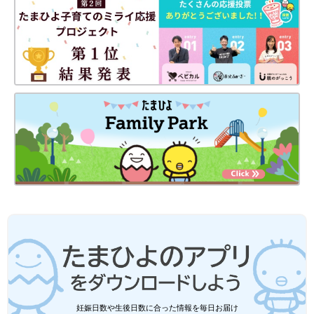
出典：Instagramアカウント「mep__392」
Meg.Yさんは、こちらのシューズを購入。春コーデに使えると思
い、3つゲットしたんだそう。フラットタイプで、脱ぎ履きもラ
クラクですよね。シンプルだけど、手抜き感のない絶妙なデザイ
ンも素敵！どれをはこうか悩むのも楽しくなるシューズですよ
ね。
GU、しまむらetc.「優秀すぎる」「体形
カバーも◎」コーデを格上げ！プラスワ
ンアイテム5選
最近おしゃれさんたちの間で話題を呼んでいる
「プラスワンアイテム」。いつものコーデにプ
ラスするだけで、一気にあか抜けた印象に導い
てくれるアイテムが人気です♪ ご紹介するのは
どれもプチプラブランドでゲットできるものば
かり。ぜひチェックしてくださいね！
無印良品も「快適すぎて感動」「これは
売り切れる」超優秀！大人向けの汗対策
グッズ4選
汗ばむ季節の外出は、ベタベタして不快なう
妊娠日数や生後日数に合った情報を毎日お届け
え、服の汗じみやにおいなども気になりますよ