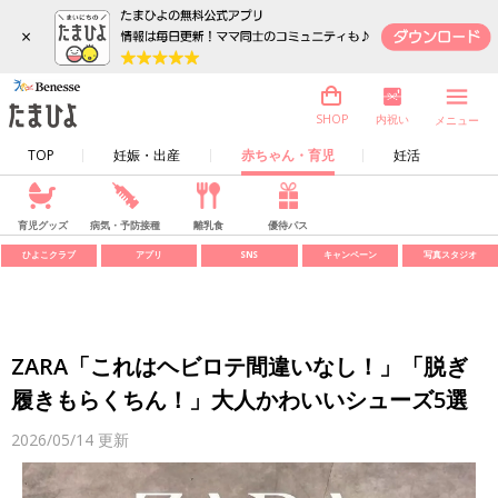
×
内祝い
SHOP
メニュー
TOP
妊娠・出産
赤ちゃん・育児
妊活
育児グッズ
病気・予防接種
離乳食
優待パス
ひよこクラブ
アプリ
SNS
キャンペーン
写真スタジオ
ZARA「これはヘビロテ間違いなし！」「脱ぎ
履きもらくちん！」大人かわいいシューズ5選
2026/05/14
更新