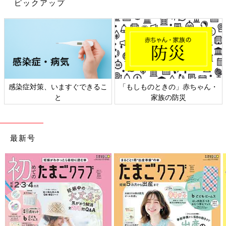
ピックアップ
感染症対策、いますぐできるこ
「もしものときの」赤ちゃん・
と
家族の防災
出典：Instagramアカウント「eri.aaa_eee111」
最新号
eriさんは、こちらのローファーを購入。冬のセールでゲットし、
おろしたてなんだとか♪ グレーのシンプルなソックスと合わせて
おしゃれなモノトーンコーデに。かっこいいスタイルにも甘めス
タイルにも合いそう！とっても素敵な大人コーデですよね。
春夏コーデに使える！履くのもラクなフラットシュ
ーズ