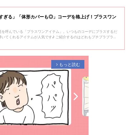
優秀すぎる」「体形カバーも◎」コーデを格上げ！プラスワン
題を呼んでいる「プラスワンアイテム」。いつものコーデにプラスするだ
導いてくれるアイテムが人気です♪ ご紹介するのはどれもプチプラブラン
ぜひチェックしてくださいね！
もっと読む
arrow_forward_ios