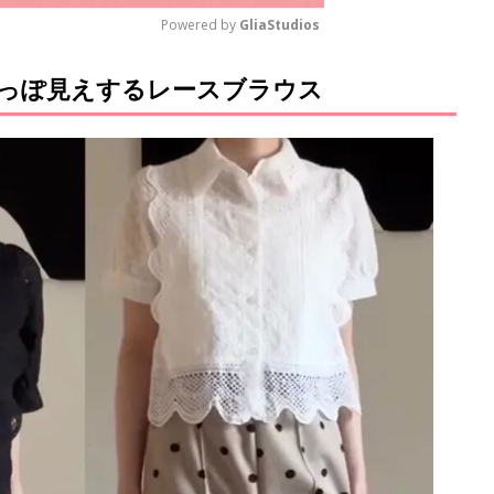
Powered by 
GliaStudios
！今っぽ見えするレースブラウス
M
u
t
e