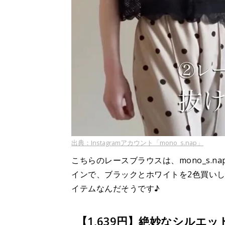
出典：Instagramアカウント「mono_s.nap」
こちらのレースブラウスは、mono_s.
インで、ブラックとホワイトを2色買い
イテムなんだそうです♪
【1,639円】絶妙なシルエ