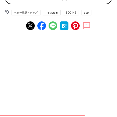
ベビー用品・グッズ
Instagram
3COINS
app
こちらが、3COINSの「アイスポッター」。溶けたアイスをキャ
ッチしてくれるので、子どもの手や洋服、床を汚れから守ってく
れます。