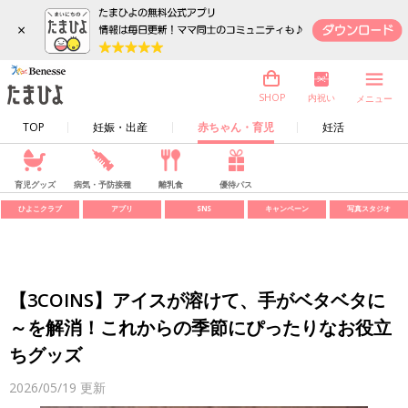
×
内祝い
SHOP
メニュー
TOP
妊娠・出産
赤ちゃん・育児
妊活
育児グッズ
病気・予防接種
離乳食
優待パス
ひよこクラブ
アプリ
SNS
キャンペーン
写真スタジオ
【3COINS】アイスが溶けて、手がベタベタに
～を解消！これからの季節にぴったりなお役立
ちグッズ
2026/05/19
更新