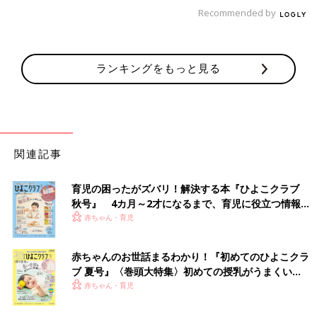
Recommended by
ランキングをもっと見る
そんな悩みが解決できるのがこちらです。クマさんのデザインが
かわいらしい、3COINSの「アイスポッター」。2個セットにな
関連記事
っています。
育児の困ったがズバリ！解決する本『ひよこクラブ
秋号』 4カ月～2才になるまで、育児に役立つ情報が
いっぱい！
赤ちゃん・育児
赤ちゃんのお世話まるわかり！『初めてのひよこクラ
ブ 夏号』〈巻頭大特集〉初めての授乳がうまくい
く！ おっぱい・ミルクの基本と夏のトラブル 解決テ
赤ちゃん・育児
ク