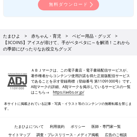
無料ダウンロード
たまひよ
赤ちゃん・育児
ベビー用品・グッズ
【3COINS】アイスが溶けて、手がベタベタに～を解消！これから
の季節にぴったりなお役立ちグッズ
ＡＢＪマークは、この電子書店・電子書籍配信サービスが、
著作権者からコンテンツ使用許諾を得た正規版配信サービス
であることを示す登録商標（登録番号 第11091000号）です。
ABJマークの詳細、ABJマークを掲示しているサービスの一覧
はこちら→
https://aebs.or.jp/
洗って繰り返し使えるので1セット持っておくと棒アイスを食べ
るときにいつも使えます。なお、直火・電子レンジ・オーブン・
本サイトに掲載されている記事・写真・イラスト等のコンテンツの無断転載を禁じま
す。
食洗機・乾燥機は使用できません。また、冷凍庫に入れるのも控
えましょう。
たまひよについて
利用規約
ポリシー
医師・専門家一覧
これからの季節に大活躍の新作を要チェック
サイトマップ
調査・プレスリリース・メディア掲載
広告のご相談