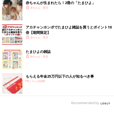
赤ちゃんが生まれたら！2冊の「たまひよ」
赤ちゃん・育児
使い方は穴に棒の先を差し込むだけ！ 写真のようにカップの真
アカチャンホンポでたまひよ雑誌を買うとポイント10
ん中にアイスの棒を差し込む穴があります。上から棒アイスの持
倍【期間限定】
ち手の部分をセットするだけで完了！
赤ちゃん・育児
たまひよの雑誌
赤ちゃん・育児
もらえる年金25万円以下の人が知るべき事
PR(くらしの話題)
Recommended by