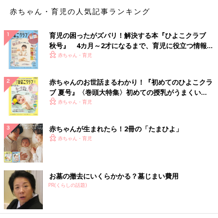
赤ちゃん・育児の人気記事ランキング
育児の困ったがズバリ！解決する本『ひよこクラブ
秋号』 4カ月～2才になるまで、育児に役立つ情報が
いっぱい！
赤ちゃん・育児
赤ちゃんのお世話まるわかり！『初めてのひよこクラ
ブ 夏号』〈巻頭大特集〉初めての授乳がうまくい
子どもに棒アイスを持たせたら「あるある」なのが、アイスが溶
く！ おっぱい・ミルクの基本と夏のトラブル 解決テ
赤ちゃん・育児
けて垂れてしまうこと。手が汚れてしまったり、テーブルや服に
ク
溶けたアイスがポタポタ…。さらにアイスが棒から落ちてしまっ
たて、子どもがギャン泣きなんてこともありますよね。
赤ちゃんが生まれたら！2冊の「たまひよ」
赤ちゃん・育児
クマさんのデザインがキュート
お墓の撤去にいくらかかる？墓じまい費用
PR(くらしの話題)