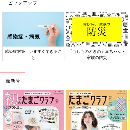
ピックアップ
感染症対策、いますぐできるこ
「もしものときの」赤ちゃん・
と
家族の防災
最新号
出典：Instagramアカウント「yapi_kurashi__」
こちらは、yapi_kurashi__さんがセリアで購入したリップポー
チ。内側がアルミ素材になっていて、暑さからリップを守ってく
れるのだとか。付属のカラビナでバッグの持ち手などに取りつけ
ると、リップを探す手間もなくなるそうです◎
子ども用マグの保冷にもぴったり！「缶ドリンクカ