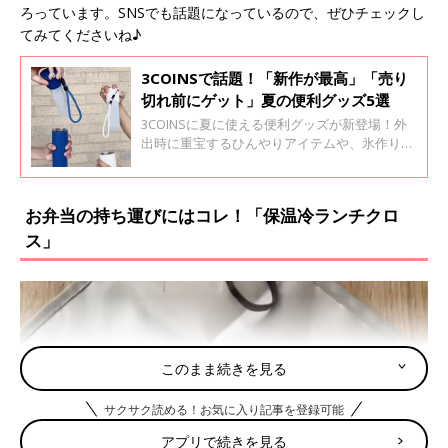
ろっています。SNSでも話題になっているので、ぜひチェックし
てみてくださいね♪
3COINSで話題！「新作が最高」「売り
切れ前にゲット」夏の便利グッズ5選
3COINSに夏に使える便利グッズが新登場！外
出時に重宝するひんやりアイテムや、氷作りに
役立つアイデア商品など、気になるものが勢ぞ
ろい。SNSでも話題になっているので、ぜひチ
ェックしてみてくださいね♪
お弁当の持ち運びにはコレ！「保温冷ランチクロ
ス」
このまま続きを見る
サクサク読める！お気に入り記事を登録可能
アプリで続きを見る