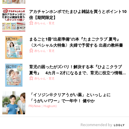
アカチャンホンポでたまひよ雑誌を買うとポイント10
倍【期間限定】
赤ちゃん・育児
まるごと1冊“出産準備”の本『たまごクラブ 夏号』
〈スペシャル大特集〉夫婦で予習する 出産の教科書
赤ちゃん・育児
育児の困ったがズバリ！解決する本『ひよこクラブ
夏号』 4カ月～2才になるまで、育児に役立つ情報が
いっぱい！
赤ちゃん・育児
「イソジン®クリアうがい薬」といっしょに
「うがいパワー」で一年中！ 健やか
PR(iNova｜Hugkum)
Recommended by