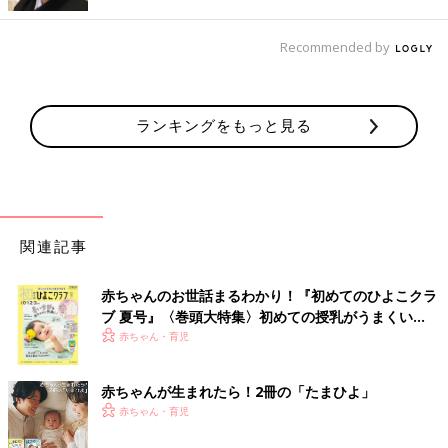
Recommended by
ランキングをもっと見る
出典：Instagramアカウント「mmizm226」
km_homeさんは、セリアで見つけた「ダイカットクールジェ
ル」をまとめ買い。レトロなデザインがかわいくて、持っている
関連記事
だけで気分が上がりそう♪ 暑い時期に何かと重宝する保冷剤は、
いくつあっても助かりますよね。
赤ちゃんのお世話まるわかり！『初めてのひよこクラ
ブ 夏号』〈巻頭大特集〉初めての授乳がうまくい
これが110円は驚き！「ゼリー飲料用ポーチ」
く！ おっぱい・ミルクの基本と夏のトラブル 解決テ
赤ちゃん・育児
ク
赤ちゃんが生まれたら！2冊の「たまひよ」
赤ちゃん・育児