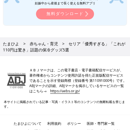
秀なものばかりです。実際に使っている人の満
妊娠中から産後まで長く使える無料アプリ
足度も高そうなので、ぜひチェックしてみてく
今回は、セリアでゲットできる保冷グッズをご紹介しました。い
ださいね♪
無料ダウンロード
ろいろな種類がそろっていて、どれも便利そうでしたよね！すで
に品薄のアイテムもあるようなので、気になるものがあれば早め
にチェックしてみてくださいね♪
(文：mayu)
●記事内の価格はすべて税込み、2026年5月時点のものです。
たまひよ
赤ちゃん・育児
セリア「優秀すぎる」「これが
●記事内容でご紹介している投稿、リンク先は削除される場合が
110円は驚き」話題の保冷グッズ5選
あります。あらかじめご了承ください。
●記事の内容は2026年5月の情報で、現在と異なる場合がありま
す。
ＡＢＪマークは、この電子書店・電子書籍配信サービスが、
著作権者からコンテンツ使用許諾を得た正規版配信サービス
であることを示す登録商標（登録番号 第11091000号）です。
ABJマークの詳細、ABJマークを掲示しているサービスの一覧
はこちら→
https://aebs.or.jp/
本サイトに掲載されている記事・写真・イラスト等のコンテンツの無断転載を禁じま
す。
たまひよについて
利用規約
ポリシー
医師・専門家一覧