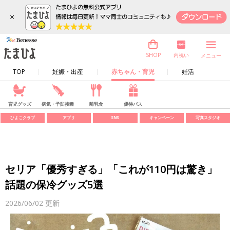
×
内祝い
SHOP
メニュー
TOP
妊娠・出産
赤ちゃん・育児
妊活
育児グッズ
病気・予防接種
離乳食
優待パス
ひよこクラブ
アプリ
SNS
キャンペーン
写真スタジオ
セリア「優秀すぎる」「これが110円は驚き」
話題の保冷グッズ5選
2026/06/02
更新