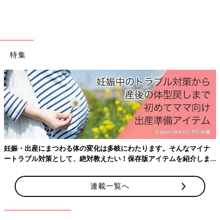
出典：Instagramアカウント「sumile_odekake」
sumile_odekakeさんがセリアで購入したのは、ゼリー飲料の冷
たさをキープできる「ゼリー飲料用ポーチ」。飲み口を出す穴が
あってポーチに入れたまま飲める点や、水滴を気にせずに持ち歩
ける点が気に入っているようです。「これ、110円は正直びっく
特集
り！」とコスパのよさに驚いている様子◎
カラビナつきで使い勝手◎ アルミ素材の「リップポ
ーチ」
妊娠・出産にまつわる体の変化は多岐にわたります。そんなマイナ
ートラブル対策として、絶対教えたい！保存版アイテムを紹介しま
す。
連載一覧へ