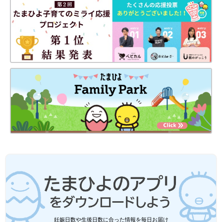
出典：Instagramアカウント「ichika_mama_kosodate」
ichika_mama_kosodateさんが「これは便利すぎる」と絶賛する
のは、セリアで購入した「缶ドリンクカバー」。飲み物の保冷に
使えるアイテムで、缶はもちろん、子どものマグにもぴったりの
大きさなのだとか。コンパクトにたためるようなので、持ち運び
しやすいのも魅力的ですね◎
無印良品etc.「コスパ最強」「無理なく
続けられる」梅雨入り前に！今買うべき
湿気対策グッズ5選
梅雨や湿気の多い季節、気になるのがカビやニ
オイ対策。除湿機やエアコンだけでなく、手軽
に取り入れられるアイテムで対策したいですよ
ね。そこで今回は、炭で湿気を吸収するアイテ
ムやシートタイプの除湿剤など、置くだけ・入
れるだけで使える便利グッズをご紹介。ぜひ参
3COINS、セリア、無印良品…「神アイ
考にしてみてくださいね♪
テム発見」「コスパ高すぎ」超優秀！急
な雨対策グッズ4選
今回は、外出中の急な雨対策グッズをご紹介！
機能性に優れたレインポンチョのほか、靴やバ
ッグがぬれにくくなる防水スプレーなど、超優
妊娠日数や生後日数に合った情報を毎日お届け