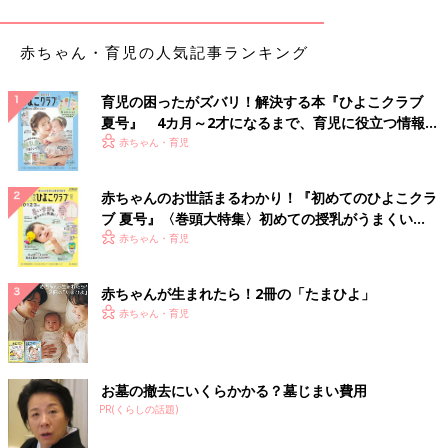
saku.kurashi_さんがセリアで購入したのは、お弁当の持ち運びに
便利な「保温冷ランチクロス」。サイズは約40×40cmで、内側
赤ちゃん・育児の人気記事ランキング
に保冷剤を入れられるポケットがついているのだとか。ゴムバン
ドつきで、しっかり包めるのもうれしいですよね◎
育児の困ったがズバリ！解決する本『ひよこクラブ
夏号』 4カ月～2才になるまで、育児に役立つ情報が
レトロなデザインがかわいい保冷剤をまとめてゲッ
いっぱい！
赤ちゃん・育児
ト！
赤ちゃんのお世話まるわかり！『初めてのひよこクラ
ブ 夏号』〈巻頭大特集〉初めての授乳がうまくい
く！ おっぱい・ミルクの基本と夏のトラブル 解決テ
赤ちゃん・育児
ク
赤ちゃんが生まれたら！2冊の「たまひよ」
赤ちゃん・育児
お墓の撤去にいくらかかる？墓じまい費用
PR(くらしの話題)