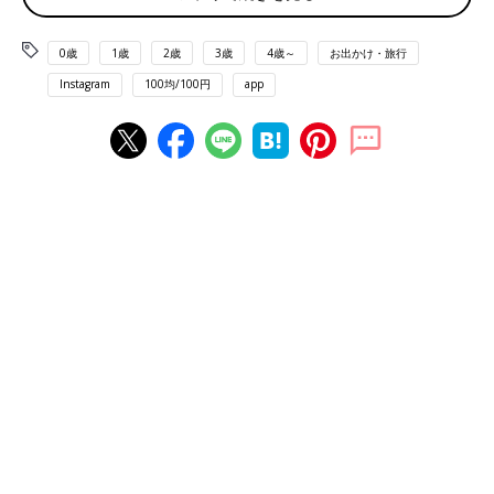
0歳
1歳
2歳
3歳
4歳～
お出かけ・旅行
Instagram
100均/100円
app
出典：Instagramアカウント「saku.kurashi_」