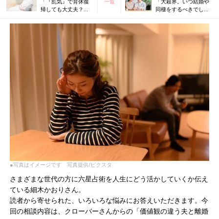
「『乱気』で育休復
一覧
「大殺界。いつ結婚や
帰しても大丈夫？」
同棲をするべきでしょ
細木かおりさんの人
うか？」細木かおりさ
生相談190回
んの人生相談192回
●写真はイメージです 写真提供/ピクスタ
さまざまな世代の方に六星占術を人生にどう活かしていくか伝え
ている細木かおりさん。
読者から寄せられた、いろいろな悩みにお答えいただきます。今
回の相談内容は、クローバーさんからの「価値観の違う夫と離婚