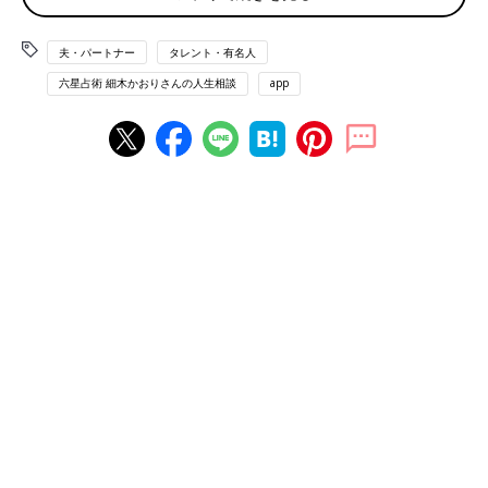
ろか子どもの心配すらしません。話し合いをしようとしても逃げ
たり話をそらしたりしてきて埒があきません。
このままだと子どもに悪影響なのではと考えており、離れようか
夫・パートナー
タレント・有名人
と悩んでいます。どうしたらいいでしょうか。
六星占術 細木かおりさんの人生相談
app
（クローバー：女性）
相談者 金星人＋
夫 水星人＋
時間をかけて、お互いの価値観をすりあわせていっ
て
人の気持ちがわからないご主人…困ったものですね。
ご主人の運命星は、「自分は自分、人は人」の個人主義者の水星
人。おっしゃるとおり、自分が好きなことを優先させ、人の気持
ちをくみ取るのも苦手ですから、あなたが悩んでしまうのも無理
はありません。
とはいえ、運気を見ると、あなたは来年から3年間続く“大殺