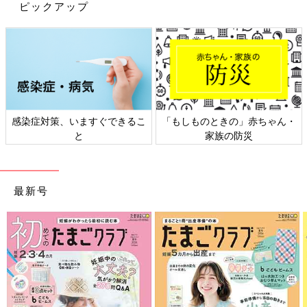
ピックアップ
https://lin.ee/ztZp2wv
■日々の活動はインスタグラム（kaori_hosoki_official）にて配信
中
https://www.instagram.com/kaori_hosoki_official/
■六星占術の活用方法などをYouTube「細木かおりチャンネル」
にて配信中：
https://www.youtube.com/channel/UCrqbTAs-
OqW0ywKdQDAnQOg
感染症対策、いますぐできるこ
「もしものときの」赤ちゃん・
■六星占術占いサイト 細木数子 細木かおり：
と
家族の防災
https://www.6sei.net/
■六星占術実践スクール：
https://www.6sei.net/school/introduction/
最新号
2026年の運命と相性
前の話
次の話
「『乱気』で育休復
一覧
「大殺界。いつ結婚や
帰しても大丈夫？」
同棲をするべきでしょ
細木かおりさんの人
うか？」細木かおりさ
生相談190回
んの人生相談192回