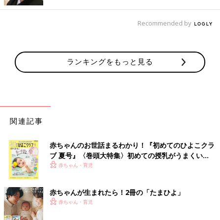
います！
Recommended by
細木かおり先生への相談を募集します！
ご自身のこと、子育てのこと、パートナーとのこと、ママ友との
こと、仕事のことなど、たまひよ読者皆さんのさまざまな悩みに
ランキングをもっと見る
対して、【六星占術】をもとに細木かおり先生からアドバイスを
いただけます。いただいた相談内容から先生が選んだお悩みにア
ドバイスをいただき、たまひよの記事として公開される予定で
す。
※すべてのお悩みにお答えすることはできませんのでご了承くだ
関連記事
さい。
※個人が特定できるような内容は入力しないでください。
赤ちゃんのお世話まるわかり！『初めてのひよこクラ
悩みを相談する
ブ 夏号』〈巻頭大特集〉初めての授乳がうまくい
く！ おっぱい・ミルクの基本と夏のトラブル 解決テ
赤ちゃん・育児
ク
「夫が娘とうまくかかわれない。２人目
を望んではいけないのでしょうか？」細
赤ちゃんが生まれたら！2冊の「たまひよ」
木かおりさんの人生相談183回
赤ちゃん・育児
さまざまな世代の方に六星占術を人生にどう活
かしていくか伝えている細木かおりさん。読者