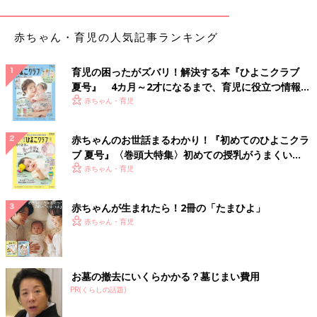
界”に入っていきます。仮にこれから離れたとしても、低迷して
いく運気の中で、お子様と二人、苦労することになりかねないで
赤ちゃん・育児の人気記事ランキング
しょう。
あなたの不満もよくわかりますが、ご主人はまだまだ「既婚者で
あること」「父親であること」の自覚が薄いように思いますか
育児の困ったがズバリ！解決する本『ひよこクラブ
夏号』 4カ月～2才になるまで、育児に役立つ情報が
ら、まずはご夫婦そろって運気のいい今年中に、日々の生活の中
いっぱい！
赤ちゃん・育児
で少しずつ育児を任せてみるなど、お子様と接する機会を増やし
ていくところから始めてみてはいかがでしょうか。
赤ちゃんのお世話まるわかり！『初めてのひよこクラ
そして、あなた自身も、ご自分の言動をよく振り返ってみること
ブ 夏号』〈巻頭大特集〉初めての授乳がうまくい
が大切です。というのも、金星人のあなたは、カッとなりやす
く！ おっぱい・ミルクの基本と夏のトラブル 解決テ
赤ちゃん・育児
く、つい言葉もきつくなりがちな傾向にあります。「もっと○○し
ク
てよ！」などと、Youメッセージになってしまうと、ご主人は“コ
赤ちゃんが生まれたら！2冊の「たまひよ」
ントロールされた”と捉え、ますますあなたの意に反する動きを
赤ちゃん・育児
するようになってしまうでしょう。
お二人はほどよい距離感さえ掴めれば、うまくやっていける相性
をお持ちです。自分の価値観を押しつけるのではなく、あなた自
お墓の撤去にいくらかかる？墓じまい費用
身もご主人の性質をよく理解しながら、焦らず時間をかけて、お
PR(くらしの話題)
互いの価値観をすりあわせていってほしいと思います。応援して