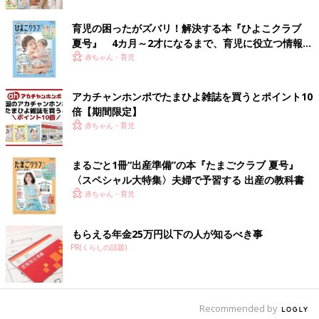
から寄せられた、いろいろな悩みにお答えいた
だきます。今回の相談内容は、たまさんからの
育児の困ったがズバリ！解決する本『ひよこクラブ
「夫が娘とうまくかかわれない。２人目を望ん
細木かおり先生
夏号』 4カ月～2才になるまで、育児に役立つ情報が
ではいけないのでしょうか？」というもので
す。
いっぱい！
赤ちゃん・育児
アカチャンホンポでたまひよ雑誌を買うとポイント10
倍【期間限定】
赤ちゃん・育児
まるごと1冊“出産準備”の本『たまごクラブ 夏号』
〈スペシャル大特集〉夫婦で予習する 出産の教科書
赤ちゃん・育児
もらえる年金25万円以下の人が知るべき事
PR(くらしの話題)
細木かおり（ほそきかおり）
Recommended by
1978年12月11日生まれ。一男二女の母であり、三人の孫を持