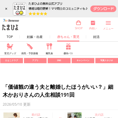
×
内祝い
SHOP
メニュー
TOP
妊娠・出産
赤ちゃん・育児
妊活
育児グッズ
病気・予防接種
離乳食
優待パス
ひよこクラブ
アプリ
SNS
キャンペーン
写真スタジオ
「価値観の違う夫と離婚したほうがいい？」細
木かおりさんの人生相談191回
2026/05/10
更新
前の話
次の話