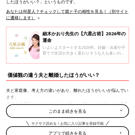
したほうがいい？」というものです。
あなたは何星人？チェックして親と子の相性を見る！（別サイト
に遷移します）
細木かおり先生の【六星占術】2026年の
運命
いよいよスタートする2026年。妊娠・出産や子
育てで生活が大きく変わりそうな人も多いので
はないでしょうか。 今回、六星占術で有名な細
木かおり先生に、あなたの2026年がどんな年に
なるか運命星ごとに教えてもらいました。
価値観の違う夫と離婚したほうがいい？
夫と家庭像、考え方の違いがあり、離れたほうがいいか悩んでい
ます。
夫は人の感情がわからないことが多く、嫌なことを伝えても悪気
なく何度もしてきます。また、家庭より会社や趣味を優先しま
このまま続きを見る
す。
私は家族は寄り添うもの、趣味より家庭や友人が大切です。
サクサク読める！お気に入り記事を登録可能
子どもが生まれたら考えも変わるかと思いましたが、変わるどこ
アプリで続きを見る