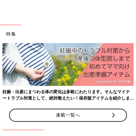
つ。母・細木数子のマネージャー兼アシスタントを経て、六星占
術の継承者に。
六星占術と自身の人生経験を活かし、経営相談から恋愛、家族の
人間関係の相談まで幅広く人生に寄り添うアドバイスを提供して
いる。対面にて直接相談者の話を聞く個人鑑定に加え、延べ
特集
1500万人が利用する六星占術公式占いサイト
（
https://www.6sei.net/
）を監修。
「衣食住」が人生の基本との考えから、アパレルブランド、無農
薬野菜サブスクや「子どもたちが笑顔になる社会の実現」を目指
す【スマイルプロジェクト】を始動するなど多方面で活動中。雑
誌連載も抱え、著書に毎年出版する『六星占術による あなたの
運命』など多数。YouTube「細木かおりチャンネル」
（
https://www.youtube.com/@kaori_channel
）では六星占術に
妊娠・出産にまつわる体の変化は多岐にわたります。そんなマイナ
関する知識や活用方法などを配信し、その収益全額をスマイルプ
ートラブル対策として、絶対教えたい！保存版アイテムを紹介しま
ロジェクトに寄付している。
す。
■個人鑑定のお申込み方法などは、公式ホームページ：
連載一覧へ
https://officehosoki.com
■毎日の運気、各種お知らせは、公式LINEアカウント六星占術公
式 @hosokikaori