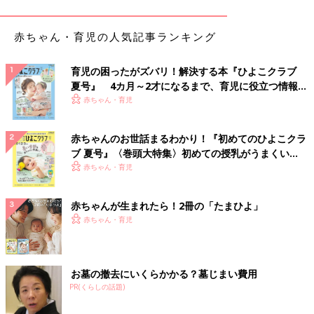
界”に入っていきます。仮にこれから離れたとしても、低迷して
いく運気の中で、お子様と二人、苦労することになりかねないで
赤ちゃん・育児の人気記事ランキング
しょう。
あなたの不満もよくわかりますが、ご主人はまだまだ「既婚者で
あること」「父親であること」の自覚が薄いように思いますか
育児の困ったがズバリ！解決する本『ひよこクラブ
夏号』 4カ月～2才になるまで、育児に役立つ情報が
ら、まずはご夫婦そろって運気のいい今年中に、日々の生活の中
いっぱい！
赤ちゃん・育児
で少しずつ育児を任せてみるなど、お子様と接する機会を増やし
ていくところから始めてみてはいかがでしょうか。
赤ちゃんのお世話まるわかり！『初めてのひよこクラ
そして、あなた自身も、ご自分の言動をよく振り返ってみること
ブ 夏号』〈巻頭大特集〉初めての授乳がうまくい
が大切です。というのも、金星人のあなたは、カッとなりやす
く！ おっぱい・ミルクの基本と夏のトラブル 解決テ
赤ちゃん・育児
く、つい言葉もきつくなりがちな傾向にあります。「もっと○○し
ク
てよ！」などと、Youメッセージになってしまうと、ご主人は“コ
赤ちゃんが生まれたら！2冊の「たまひよ」
ントロールされた”と捉え、ますますあなたの意に反する動きを
赤ちゃん・育児
するようになってしまうでしょう。
お二人はほどよい距離感さえ掴めれば、うまくやっていける相性
をお持ちです。自分の価値観を押しつけるのではなく、あなた自
お墓の撤去にいくらかかる？墓じまい費用
身もご主人の性質をよく理解しながら、焦らず時間をかけて、お
PR(くらしの話題)
互いの価値観をすりあわせていってほしいと思います。応援して