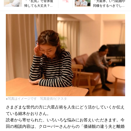
「『乱気』で育休復
一覧
「大殺界。いつ結婚や
帰しても大丈夫？」
同棲をするべきでしょ
細木かおりさんの人
うか？」細木かおりさ
生相談190回
んの人生相談192回
●写真はイメージです 写真提供/ピクスタ
さまざまな世代の方に六星占術を人生にどう活かしていくか伝え
ている細木かおりさん。
読者から寄せられた、いろいろな悩みにお答えいただきます。今
回の相談内容は、クローバーさんからの「価値観の違う夫と離婚