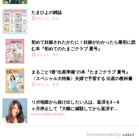
から寄せられた、いろいろな悩みにお答えいた
だきます。今回の相談内容は、たまさんからの
たまひよの雑誌
「夫が娘とうまくかかわれない。２人目を望ん
細木かおり先生
ではいけないのでしょうか？」というもので
赤ちゃん・育児
す。
初めて妊娠されたかたに！妊娠がわかったら最初に読
む本『初めてのたまごクラブ 夏号』
赤ちゃん・育児
まるごと1冊“出産準備”の本『たまごクラブ 夏号』
〈スペシャル大特集〉夫婦で予習する 出産の教科書
赤ちゃん・育児
リボ地獄から抜け出したい人は、返済を3～6
ヶ月停止して『大幅に減額してから返済す...
PR(渋谷法務総合事務所)
細木かおり（ほそきかおり）
Recommended by
1978年12月11日生まれ。一男二女の母であり、三人の孫を持