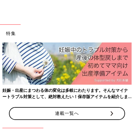
つ。母・細木数子のマネージャー兼アシスタントを経て、六星占
術の継承者に。
六星占術と自身の人生経験を活かし、経営相談から恋愛、家族の
人間関係の相談まで幅広く人生に寄り添うアドバイスを提供して
いる。対面にて直接相談者の話を聞く個人鑑定に加え、延べ
特集
1500万人が利用する六星占術公式占いサイト
（
https://www.6sei.net/
）を監修。
「衣食住」が人生の基本との考えから、アパレルブランド、無農
薬野菜サブスクや「子どもたちが笑顔になる社会の実現」を目指
す【スマイルプロジェクト】を始動するなど多方面で活動中。雑
誌連載も抱え、著書に毎年出版する『六星占術による あなたの
運命』など多数。YouTube「細木かおりチャンネル」
（
https://www.youtube.com/@kaori_channel
）では六星占術に
妊娠・出産にまつわる体の変化は多岐にわたります。そんなマイナ
関する知識や活用方法などを配信し、その収益全額をスマイルプ
ートラブル対策として、絶対教えたい！保存版アイテムを紹介しま
ロジェクトに寄付している。
す。
■個人鑑定のお申込み方法などは、公式ホームページ：
連載一覧へ
https://officehosoki.com
■毎日の運気、各種お知らせは、公式LINEアカウント六星占術公
式 @hosokikaori