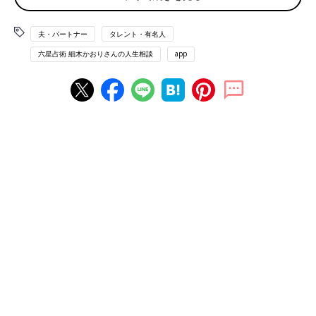
ろか子どもの心配すらしません。話し合いをしようとしても逃げ
たり話をそらしたりしてきて埒があきません。
このままだと子どもに悪影響なのではと考えており、離れようか
夫・パートナー
タレント・有名人
と悩んでいます。どうしたらいいでしょうか。
六星占術 細木かおりさんの人生相談
app
（クローバー：女性）
相談者 金星人＋
夫 水星人＋
時間をかけて、お互いの価値観をすりあわせていっ
て
人の気持ちがわからないご主人…困ったものですね。
ご主人の運命星は、「自分は自分、人は人」の個人主義者の水星
人。おっしゃるとおり、自分が好きなことを優先させ、人の気持
ちをくみ取るのも苦手ですから、あなたが悩んでしまうのも無理
はありません。
とはいえ、運気を見ると、あなたは来年から3年間続く“大殺