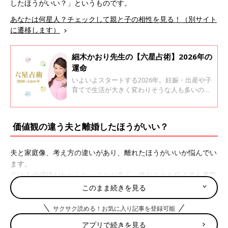
したほうがいい？」というものです。
あなたは何星人？チェックして親と子の相性を見る！（別サイト
に遷移します）
細木かおり先生の【六星占術】2026年の
運命
いよいよスタートする2026年。妊娠・出産や子
育てで生活が大きく変わりそうな人も多いので
はないでしょうか。 今回、六星占術で有名な細
木かおり先生に、あなたの2026年がどんな年に
なるか運命星ごとに教えてもらいました。
価値観の違う夫と離婚したほうがいい？
夫と家庭像、考え方の違いがあり、離れたほうがいいか悩んでい
ます。
夫は人の感情がわからないことが多く、嫌なことを伝えても悪気
なく何度もしてきます。また、家庭より会社や趣味を優先しま
このまま続きを見る
す。
私は家族は寄り添うもの、趣味より家庭や友人が大切です。
サクサク読める！お気に入り記事を登録可能
子どもが生まれたら考えも変わるかと思いましたが、変わるどこ
アプリで続きを見る