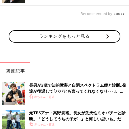
います！
Recommended by
細木かおり先生への相談を募集します！
ご自身のこと、子育てのこと、パートナーとのこと、ママ友との
こと、仕事のことなど、たまひよ読者皆さんのさまざまな悩みに
ランキングをもっと見る
対して、【六星占術】をもとに細木かおり先生からアドバイスを
いただけます。いただいた相談内容から先生が選んだお悩みにア
ドバイスをいただき、たまひよの記事として公開される予定で
す。
※すべてのお悩みにお答えすることはできませんのでご了承くだ
関連記事
さい。
※個人が特定できるような内容は入力しないでください。
長男が3歳で知的障害と自閉スペクトラム症と診断｡発
悩みを相談する
達が後退して｢パパとも言ってくれなくなり･･･｣、元
プロバスケ選手･岡田優介
赤ちゃん・育児
「夫が娘とうまくかかわれない。２人目
を望んではいけないのでしょうか？」細
元TBSアナ・高野貴裕。長女が先天性ミオパチーと診
木かおりさんの人生相談183回
断。「どうしてうちの子が…」と悔しい思いも。だか
さまざまな世代の方に六星占術を人生にどう活
かしていくか伝えている細木かおりさん。読者
らこそ、娘との時間を全力で楽しみたい
赤ちゃん・育児