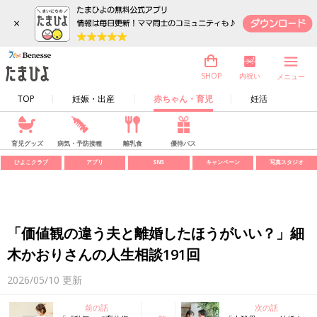
×
内祝い
SHOP
メニュー
TOP
妊娠・出産
赤ちゃん・育児
妊活
育児グッズ
病気・予防接種
離乳食
優待パス
ひよこクラブ
アプリ
SNS
キャンペーン
写真スタジオ
「価値観の違う夫と離婚したほうがいい？」細
木かおりさんの人生相談191回
2026/05/10
更新
前の話
次の話