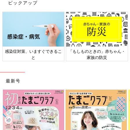
ピックアップ
https://lin.ee/ztZp2wv
■日々の活動はインスタグラム（kaori_hosoki_official）にて配信
中
https://www.instagram.com/kaori_hosoki_official/
■六星占術の活用方法などをYouTube「細木かおりチャンネル」
にて配信中：
https://www.youtube.com/channel/UCrqbTAs-
OqW0ywKdQDAnQOg
感染症対策、いますぐできるこ
「もしものときの」赤ちゃん・
■六星占術占いサイト 細木数子 細木かおり：
と
家族の防災
https://www.6sei.net/
■六星占術実践スクール：
https://www.6sei.net/school/introduction/
最新号
2026年の運命と相性
前の話
次の話
「『乱気』で育休復
一覧
「大殺界。いつ結婚や
帰しても大丈夫？」
同棲をするべきでしょ
細木かおりさんの人
うか？」細木かおりさ
生相談190回
んの人生相談192回