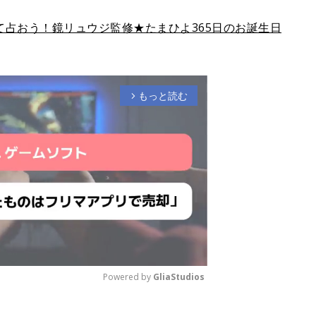
占おう！鏡リュウジ監修★たまひよ365日のお誕生日
もっと読む
arrow_forward_ios
Powered by 
GliaStudios