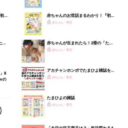
ぱい！
初め
赤ちゃんのお世話まるわかり！『初め
大特
てのひよこクラブ 夏号』〈巻頭大特
赤ちゃん・育児
 お
集〉初めての授乳がうまくいく！ お
ブル
っぱい・ミルクの基本と夏のトラブル
解決テク
たま
赤ちゃんが生まれたら！2冊の「たま
ひよ」
赤ちゃん・育児
アカチャンホンポでたまひよ雑誌を買
」8
うとポイント10倍【期間限定】
赤ちゃん・育児
nの
たまひよの雑誌
赤ちゃん・育児
「今日の目玉商品は？」毎日変わるA