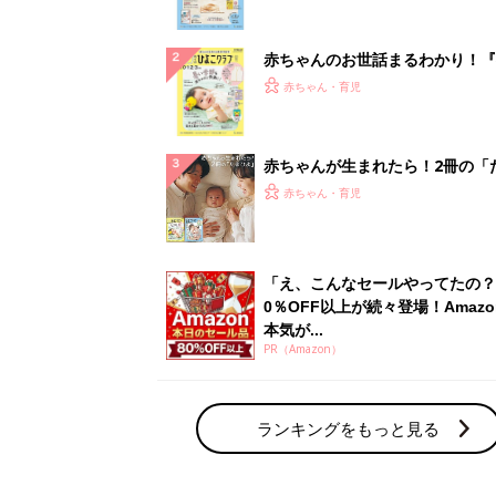
ぱい！
赤ちゃんのお世話まるわかり！『
てのひよこクラブ 夏号』〈巻頭
赤ちゃん・育児
集〉初めての授乳がうまくいく！
っぱい・ミルクの基本と夏のトラ
解決テク
赤ちゃんが生まれたら！2冊の「
ひよ」
赤ちゃん・育児
「え、こんなセールやってたの？
0％OFF以上が続々登場！Amazo
本気が...
PR（Amazon）
ランキングをもっと見る