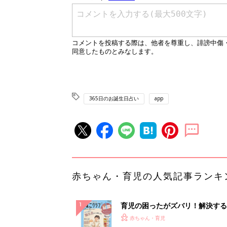
365日のお誕生日占い
app
赤ちゃん・育児の人気記事ランキ
育児の困ったがズバリ！解決する
『ひよこクラブ 秋号』 4カ月～
赤ちゃん・育児
になるまで、育児に役立つ情報が