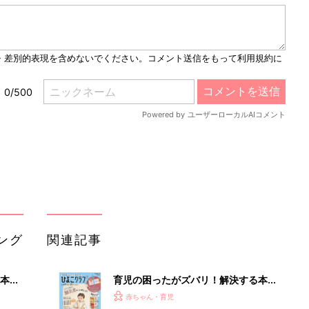
M
u
t
e
ング
関連記事
本
育児の困ったがズバリ！解決する本
2才
『ひよこクラブ 秋号』 4カ月～2才
赤ちゃん・育児
いっ
になるまで、育児に役立つ情報がいっ