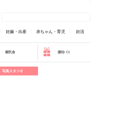
妊娠・出産
赤ちゃん・育児
妊活
離乳食
優待パス
写真スタジオ