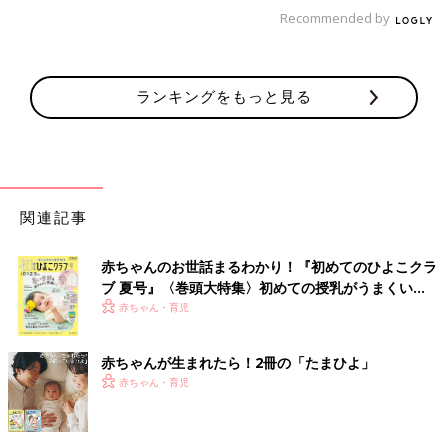
Recommended by
ランキングをもっと見る
関連記事
赤ちゃんのお世話まるわかり！『初めてのひよこクラ
ブ 夏号』〈巻頭大特集〉初めての授乳がうまくい
く！ おっぱい・ミルクの基本と夏のトラブル 解決テ
赤ちゃん・育児
ク
赤ちゃんが生まれたら！2冊の「たまひよ」
赤ちゃん・育児