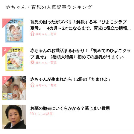
赤ちゃん・育児の人気記事ランキング
育児の困ったがズバリ！解決する本『ひよこクラブ
夏号』 4カ月～2才になるまで、育児に役立つ情報が
いっぱい！
赤ちゃん・育児
赤ちゃんのお世話まるわかり！『初めてのひよこクラ
ブ 夏号』〈巻頭大特集〉初めての授乳がうまくい
く！ おっぱい・ミルクの基本と夏のトラブル 解決テ
赤ちゃん・育児
ク
赤ちゃんが生まれたら！2冊の「たまひよ」
赤ちゃん・育児
お墓の撤去にいくらかかる？墓じまい費用
PR(くらしの話題)