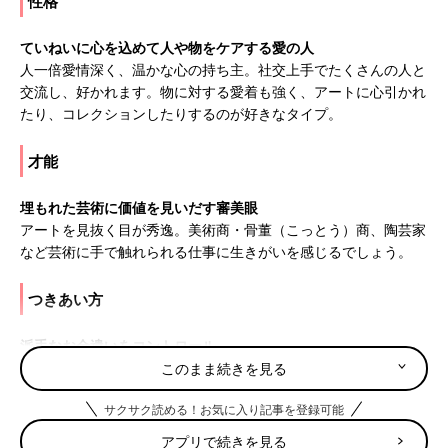
性格
ていねいに心を込めて人や物をケアする愛の人
人一倍愛情深く、温かな心の持ち主。社交上手でたくさんの人と
交流し、好かれます。物に対する愛着も強く、アートに心引かれ
たり、コレクションしたりするのが好きなタイプ。
才能
埋もれた芸術に価値を見いだす審美眼
アートを見抜く目が秀逸。美術商・骨董（こっとう）商、陶芸家
など芸術に手で触れられる仕事に生きがいを感じるでしょう。
つきあい方
派手なお金遣いをコントロール
お金遣いが荒いのが玉にキズ。何でも買い与えず、キッチリお小
このまま続きを見る
遣い制にするなどして金銭感覚を養って。
サクサク読める！お気に入り記事を登録可能
5月15日は何の日
アプリで続きを見る