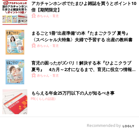
アカチャンホンポでたまひよ雑誌を買うとポイント10
倍【期間限定】
赤ちゃん・育児
まるごと1冊“出産準備”の本『たまごクラブ 夏号』
〈スペシャル大特集〉夫婦で予習する 出産の教科書
赤ちゃん・育児
育児の困ったがズバリ！解決する本『ひよこクラブ
夏号』 4カ月～2才になるまで、育児に役立つ情報が
いっぱい！
赤ちゃん・育児
もらえる年金25万円以下の人が知るべき事
PR(くらしの話題)
Recommended by