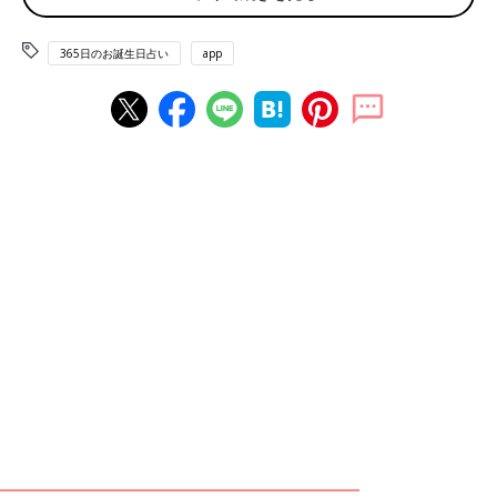
沖縄本土復帰記念日、ヨーグルトの日
365日のお誕生日占い
app
赤ちゃん、ママ・パパのお誕生日を入れて占おう！鏡リュウジ監
修★たまひよ365日のお誕生日占い