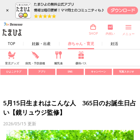
×
内祝い
SHOP
メニュー
TOP
妊娠・出産
赤ちゃん・育児
妊活
育児グッズ
病気・予防接種
離乳食
優待パス
ひよこクラブ
アプリ
SNS
キャンペーン
写真スタジオ
5月15日生まれはこんな人 365日のお誕生日占
い【鏡リュウジ監修】
2026/05/15
更新