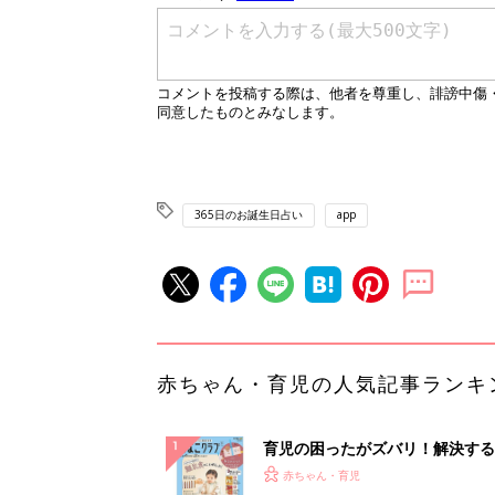
365日のお誕生日占い
app
赤ちゃん・育児の人気記事ランキ
育児の困ったがズバリ！解決する
『ひよこクラブ 秋号』 4カ月～
赤ちゃん・育児
になるまで、育児に役立つ情報が