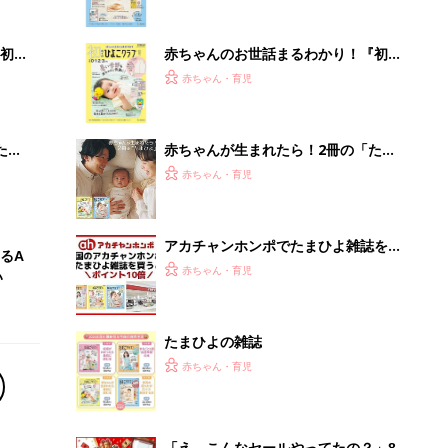
ぱい！
初め
赤ちゃんのお世話まるわかり！『初め
大特
てのひよこクラブ 夏号』〈巻頭大特
赤ちゃん・育児
 お
集〉初めての授乳がうまくいく！ お
ブル
っぱい・ミルクの基本と夏のトラブル
解決テク
たま
赤ちゃんが生まれたら！2冊の「たま
ひよ」
赤ちゃん・育児
アカチャンホンポでたまひよ雑誌を買
るA
うとポイント10倍【期間限定】
赤ちゃん・育児
い
たまひよの雑誌
赤ちゃん・育児
「え、こんなセールやってたの？」8