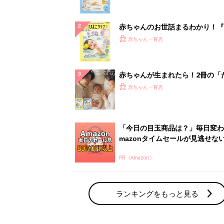
ぱい！
赤ちゃんのお世話まるわかり！『
てのひよこクラブ 夏号』〈巻頭
赤ちゃん・育児
集〉初めての授乳がうまくいく！
っぱい・ミルクの基本と夏のトラ
解決テク
赤ちゃんが生まれたら！2冊の「
ひよ」
赤ちゃん・育児
「今日の目玉商品は？」毎日変わ
mazonタイムセールが見逃せな
PR（Amazon）
ランキングをもっと見る