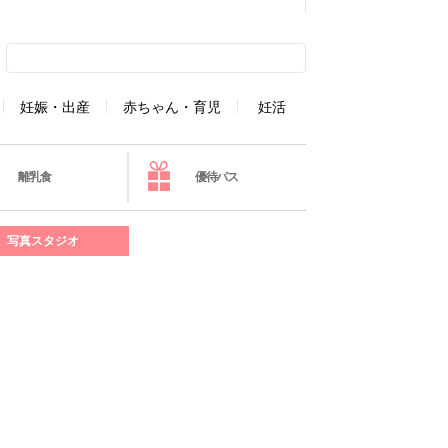
妊娠・出産
赤ちゃん・育児
妊活
離乳食
優待パス
写真スタジオ