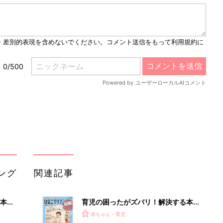
M
u
t
e
ング
関連記事
本
育児の困ったがズバリ！解決する本
2才
『ひよこクラブ 秋号』 4カ月～2才
赤ちゃん・育児
いっ
になるまで、育児に役立つ情報がいっ