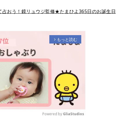
占おう！鏡リュウジ監修★たまひよ365日のお誕生日
もっと読む
arrow_forward_ios
Powered by 
GliaStudios