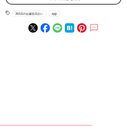
国際親善デー ことばの日
365日のお誕生日占い
app
赤ちゃん、ママ・パパのお誕生日を入れて占おう！鏡リュウジ監
修★たまひよ365日のお誕生日占い