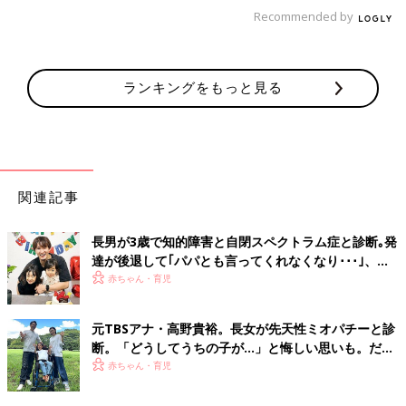
Recommended by
ランキングをもっと見る
関連記事
長男が3歳で知的障害と自閉スペクトラム症と診断｡発
達が後退して｢パパとも言ってくれなくなり･･･｣、元
プロバスケ選手･岡田優介
赤ちゃん・育児
元TBSアナ・高野貴裕。長女が先天性ミオパチーと診
断。「どうしてうちの子が…」と悔しい思いも。だか
らこそ、娘との時間を全力で楽しみたい
赤ちゃん・育児