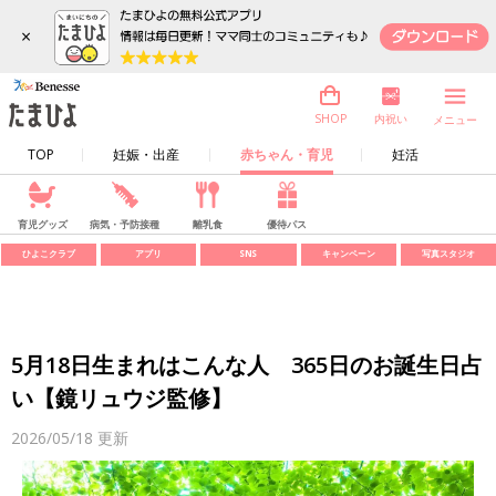
×
内祝い
SHOP
メニュー
TOP
妊娠・出産
赤ちゃん・育児
妊活
育児グッズ
病気・予防接種
離乳食
優待パス
ひよこクラブ
アプリ
SNS
キャンペーン
写真スタジオ
5月18日生まれはこんな人 365日のお誕生日占
い【鏡リュウジ監修】
2026/05/18
更新