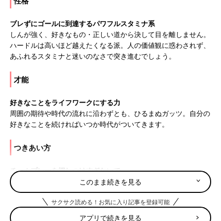
性格
ブレずにゴールに到達するパワフルスタミナ系
しんが強く、好きなもの・正しい道から決して目を離しません。
ハードルは高いほど越えたくなる派。人の価値観に惑わされず、
あふれるスタミナと迷いのなさで突き進むでしょう。
才能
好きなことをライフワークにする力
周囲の期待や時代の流れに沿わずとも、ひるまぬガッツ。自分の
好きなことを続ければいつか時代がついてきます。
つきあい方
チームプレーを押しつけすぎないで
チームワークがうまくいかず、かんしゃくを起こすことも。団体
このまま続きを見る
競技のスポーツを強要するとストレスになりそう。
サクサク読める！お気に入り記事を登録可能
5月18日は何の日
アプリで続きを見る