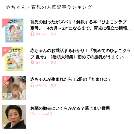
赤ちゃん・育児の人気記事ランキング
育児の困ったがズバリ！解決する本『ひよこクラブ
夏号』 4カ月～2才になるまで、育児に役立つ情報が
いっぱい！
赤ちゃん・育児
赤ちゃんのお世話まるわかり！『初めてのひよこクラ
ブ 夏号』〈巻頭大特集〉初めての授乳がうまくい
く！ おっぱい・ミルクの基本と夏のトラブル 解決テ
赤ちゃん・育児
ク
赤ちゃんが生まれたら！2冊の「たまひよ」
赤ちゃん・育児
お墓の撤去にいくらかかる？墓じまい費用
PR(くらしの話題)