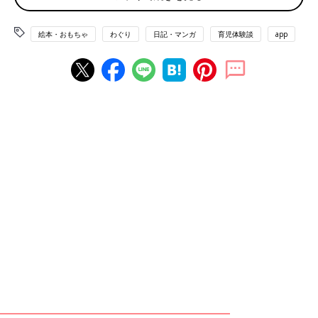
絵本・おもちゃ
わぐり
日記・マンガ
育児体験談
app
子育てしていてつくづく感じるのは、
子どもの成長というのは、
環境やオモチャで感じることができるものだなーということ。
例
えばクレヨンと紙があるからこそ、最初は点々を描いていた子ど
もが、線を描けるようになり、そのうち何かをイメージして描け
るようになり・・・という成長を見ることができて、その度に感
動する毎日なわけです。もちろん体重も身長も日々増えています
が、そういった「子どもの反応」の変化に、成長を感じて驚いて
しまうんです。