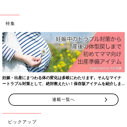
前の話
次の話
子どもの成長曲線と
一覧
野菜を食べさせる、ポ
病気[ハハのさけび
ンコツ脳[ハハのさけび
特集
#91]
#93]
妊娠・出産にまつわる体の変化は多岐にわたります。そんなマイナ
ートラブル対策として、絶対教えたい！保存版アイテムを紹介しま
す。
連載一覧へ
ピックアップ