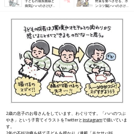
子どもの成長曲線と
一覧
野菜を食べさせる、ポ
病気[ハハのさけび
ンコツ脳[ハハのさけび
#91]
#93]
2歳の息子のお母さんをしています、わぐりです。「ハハのつぶ
やき」という子育てイラストをTwitterと
Instagram
で描いていま
す。
2年の不妊治療を経て子どもを授かり（連載「モヤサバ妊