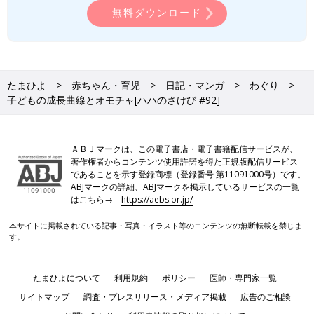
無料ダウンロード
たまひよ
赤ちゃん・育児
日記・マンガ
わぐり
子どもの成長曲線とオモチャ[ハハのさけび #92]
ＡＢＪマークは、この電子書店・電子書籍配信サービスが、
著作権者からコンテンツ使用許諾を得た正規版配信サービス
であることを示す登録商標（登録番号 第11091000号）です。
ABJマークの詳細、ABJマークを掲示しているサービスの一覧
はこちら→
https://aebs.or.jp/
本サイトに掲載されている記事・写真・イラスト等のコンテンツの無断転載を禁じま
す。
たまひよについて
利用規約
ポリシー
医師・専門家一覧
サイトマップ
調査・プレスリリース・メディア掲載
広告のご相談