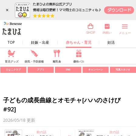
×
内祝い
SHOP
メニュー
TOP
妊娠・出産
赤ちゃん・育児
妊活
育児グッズ
病気・予防接種
離乳食
優待パス
ひよこクラブ
アプリ
SNS
キャンペーン
写真スタジオ
子どもの成長曲線とオモチャ[ハハのさけび
#92]
2026/05/18
更新
前の話
次の話