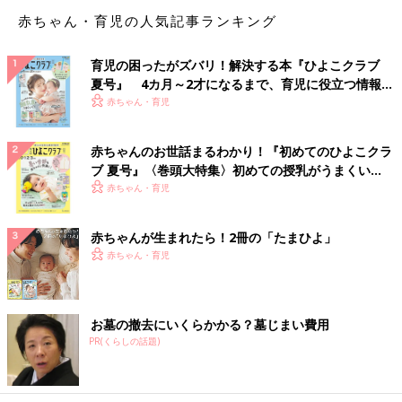
赤ちゃん・育児の人気記事ランキング
育児の困ったがズバリ！解決する本『ひよこクラブ
夏号』 4カ月～2才になるまで、育児に役立つ情報が
いっぱい！
赤ちゃん・育児
たまに、難しくてまだ遊べないオモチャを買ってしまいます。
少
し難しいパズルとか、まだうまく貼れないシールブックと
赤ちゃんのお世話まるわかり！『初めてのひよこクラ
か・・・。ちょっとやらせてみても、子どもは「できない」とな
ブ 夏号』〈巻頭大特集〉初めての授乳がうまくい
ってしまって、大人がやって見せるような形になります。そうい
く！ おっぱい・ミルクの基本と夏のトラブル 解決テ
赤ちゃん・育児
うものって、やっぱり子どもはあんまり面白くなくて、そんなに
ク
遊んでくれないのですが・・・。
赤ちゃんが生まれたら！2冊の「たまひよ」
赤ちゃん・育児
お墓の撤去にいくらかかる？墓じまい費用
PR(くらしの話題)