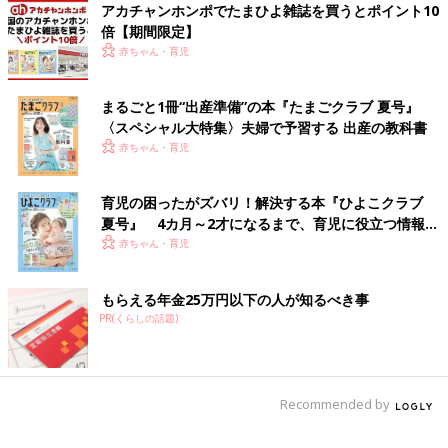
アカチャンホンポでたまひよ雑誌を買うとポイント10
倍【期間限定】
赤ちゃん・育児
まるごと1冊“出産準備”の本『たまごクラブ 夏号』
〈スペシャル大特集〉夫婦で予習する 出産の教科書
赤ちゃん・育児
子どもにとっては良いことかどうかわからないけど・・・「でき
るようになったねー！すごい！」という
感動の瞬間を味わいたく
育児の困ったがズバリ！解決する本『ひよこクラブ
て、ついつい先取りしてオモチャを買ってしまう
親心・・・。ち
夏号』 4カ月～2才になるまで、育児に役立つ情報が
ょっとぐらいは許されるでしょうか。
いっぱい！
赤ちゃん・育児
[わぐり]
2018年4月に息子を出産した36歳。
もらえる年金25万円以下の人が知るべき事
Twitter
(@ninputweet)とInstagram(@haha_waguri)で、妊娠中か
PR(くらしの話題)
ら現在の育児中までのイラストを、ほぼ毎日更新しています。
X（旧Twitter）「ハハのつぶやき」
Instagram「ハハのつぶやき」
Recommended by
※この記事は、過去にたまひよONLINEで公開されたものです。