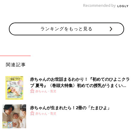
Recommended by
ランキングをもっと見る
でも、子どもの成長は早いもの。
何ヶ月かたって、ふとした瞬間
に、そのオモチャが遊べるようになっていたりします！
パズルが
はめられるようになっていたり、シールをはがして貼れるように
なっていたり。
もうそれを見た瞬間、こっちはめちゃめちゃ感動
関連記事
ですよ！
すごいすごいすごいうちの子天才！となります（笑）。
子どもも何となくドヤ顔。
赤ちゃんのお世話まるわかり！『初めてのひよこクラ
ブ 夏号』〈巻頭大特集〉初めての授乳がうまくい
く！ おっぱい・ミルクの基本と夏のトラブル 解決テ
赤ちゃん・育児
ク
赤ちゃんが生まれたら！2冊の「たまひよ」
赤ちゃん・育児