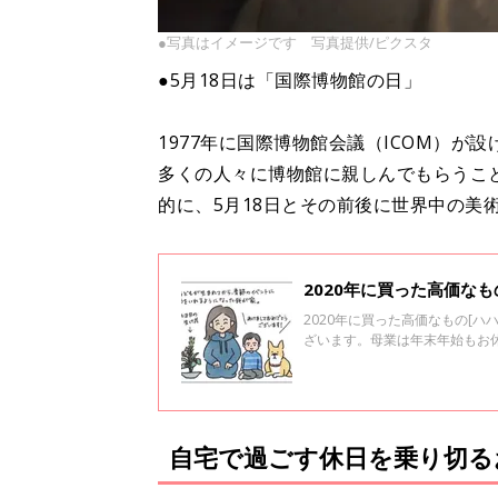
●写真はイメージです 写真提供/ピクスタ
●5月18日は「国際博物館の日」
1977年に国際博物館会議（ICOM）が
多くの人々に博物館に親しんでもらうこ
的に、5月18日とその前後に世界中の美
2020年に買った高価なもの
2020年に買った高価なもの[ハ
ざいます。母業は年末年始もお
供が産まれてから季節のイベン
正月らしい花を買ってきて飾り
も２週間くらいの命なので、贅
自宅で過ごす休日を乗り切る