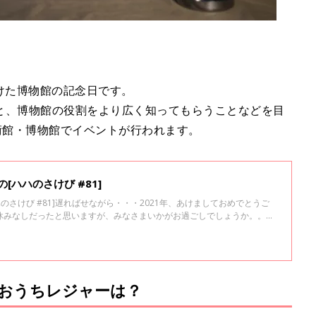
設けた博物館の記念日です。
と、博物館の役割をより広く知ってもらうことなどを目
術館・博物館でイベントが行われます。
[ハハのさけび #81]
ハのさけび #81]遅ればせながら・・・2021年、あけましておめでとうご
休みなしだったと思いますが、みなさまいかがお過ごしでしょうか。。子
トを楽しむようになった我が家（ハハのさけび#42参照）では、年末にお
ました。家の中にお花があると、おめでたさも増す気分！お花って長くて
沢品なのですが。
おうちレジャーは？