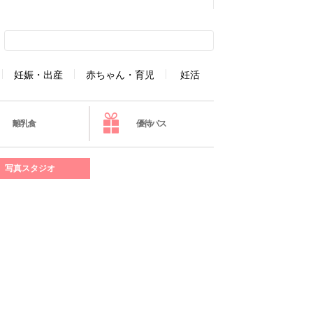
妊娠・出産
赤ちゃん・育児
妊活
離乳食
優待パス
写真スタジオ