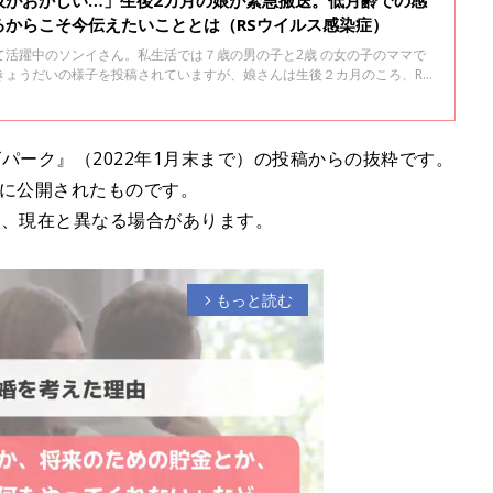
吸がおかしい…」生後2カ月の娘が緊急搬送。低月齢での感
るからこそ今伝えたいこととは（RSウイルス感染症）
て活躍中のソンイさん。私生活では７歳の男の子と2歳 の女の子のママで
きょうだいの様子を投稿されていますが、娘さんは生後２カ月のころ、RS
があります。経緯や症状が詳細に記された投稿は当時、大きな反響があっ
ス母子免疫ワクチン接種が定期接種となる今、その経験を振り返ってあらた
んを迎える妊婦さんに伝えたいことを聞きました。
パーク』（2022年1月末まで）の投稿からの抜粋です。
去に公開されたものです。
り、現在と異なる場合があります。
もっと読む
arrow_forward_ios