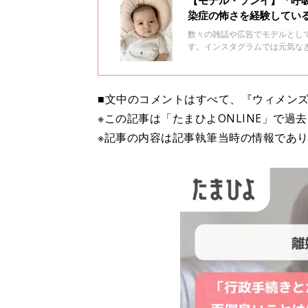
【モデル・ソンイ】「呼
染症の怖さを経験してい
数々の雑誌や広告でモデルとし
す。インスタグラムでは元気な
ウイルス感染症で入院した経験
たそう。妊婦さんのRSウイル
めて思うこと、これから赤ちゃ
■文中のコメントはすべて、『ウィメンズ
※この記事は「たまひよONLINE」で過
※記事の内容は記事執筆当時の情報であ