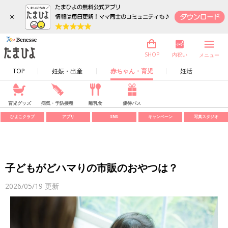
×
内祝い
SHOP
メニュー
TOP
妊娠・出産
赤ちゃん・育児
妊活
育児グッズ
病気・予防接種
離乳食
優待パス
ひよこクラブ
アプリ
SNS
キャンペーン
写真スタジオ
子どもがどハマりの市販のおやつは？
2026/05/19
更新