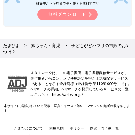
妊娠中から産後まで長く使える無料アプリ
無料ダウンロード
たまひよ
赤ちゃん・育児
子どもがどハマりの市販のおや
つは？
ＡＢＪマークは、この電子書店・電子書籍配信サービスが、
著作権者からコンテンツ使用許諾を得た正規版配信サービス
であることを示す登録商標（登録番号 第11091000号）です。
ABJマークの詳細、ABJマークを掲示しているサービスの一覧
はこちら→
https://aebs.or.jp/
本サイトに掲載されている記事・写真・イラスト等のコンテンツの無断転載を禁じま
す。
たまひよについて
利用規約
ポリシー
医師・専門家一覧