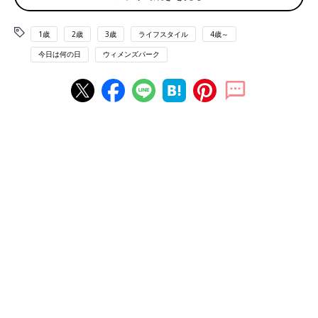
「赤ちゃんの時は、お芋とか健康的なおやつを食べさせてたのに
1歳
2歳
3歳
ライフスタイル
4歳～
な～と、思いながらもグミを嬉しそうに食べる息子の笑顔に
今日は何の日
ウィメンズパーク
『ま、いいか…時々なら』と思う日々です」
グミに心奪われている子どもがとっても多いですね。砂糖やカロ
リーも気になるところですが、たまにはいいですね。
「3才1カ月の息子です。お菓子やジュースは食べないのですが、
Qooのチューブのゼリーにドはまりしています。100カロリー以
内なので、まぁ多少いいかな」
「3才4カ月の娘は、ダイソーで売っている“ゼリエース”や“プリ
ンエル”が好き。混ぜるだけなので、一緒に作ったりもしてま
す」
グミに続いて、ゼリーが好きな子も多いですね。粉を混ぜるだけ
のゼリーもたくさん出ているので、これからの季節、手作りゼリ
ーを作っておくのも経済的。