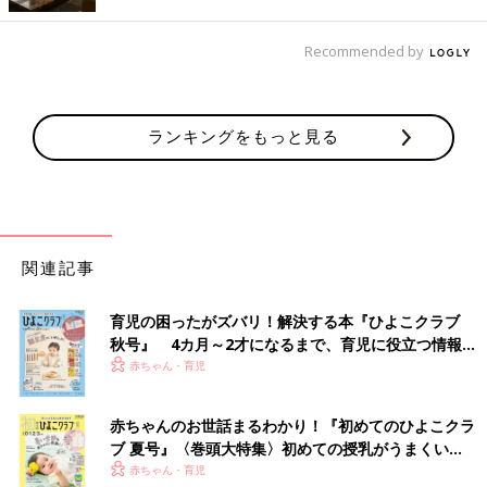
【漫画】保育園初日は朝バタバタ！ でも
「日中、子どもと離れると寂しく感じる
Recommended by
だろうなあ」と感慨もあって…『ふうふ
怒涛の保活を終え、入園準備の荒波を乗り越
う子育て ＃66』
え、いよいよ娘・ふーみんの保育園入園を迎え
た青鹿さん。まずは、朝の支度という試練が待
っていました。
ランキングをもっと見る
■文中のコメントはすべて、『ウィメンズパーク』（2022年1月
末まで）の投稿からの抜粋です。
※この記事は「たまひよONLINE」で過去に公開されたもので
す。
※記事の内容は記事執筆当時の情報であり、現在と異なる場合が
関連記事
あります。
育児の困ったがズバリ！解決する本『ひよこクラブ
秋号』 4カ月～2才になるまで、育児に役立つ情報が
いっぱい！
赤ちゃん・育児
赤ちゃんのお世話まるわかり！『初めてのひよこクラ
ブ 夏号』〈巻頭大特集〉初めての授乳がうまくい
く！ おっぱい・ミルクの基本と夏のトラブル 解決テ
赤ちゃん・育児