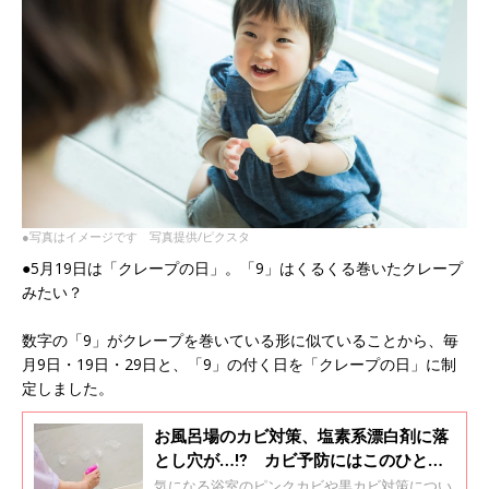
●写真はイメージです 写真提供/ピクスタ
●5月19日は「クレープの日」。「9」はくるくる巻いたクレープ
みたい？
数字の「9」がクレープを巻いている形に似ていることから、毎
月9日・19日・29日と、「9」の付く日を「クレープの日」に制
定しました。
お風呂場のカビ対策、塩素系漂白剤に落
とし穴が…⁉ カビ予防にはこのひと手
間が大事！
気になる浴室のピンクカビや黒カビ対策につい