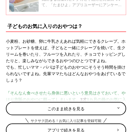
て、「たまひよ」アプリユーザーにアンケート
調査。浴室のカビ対策について、ナチュラルク
リーニング講師の本橋ひろえさんに教えてもら
いました。
子どものお気に入りのおやつは？
小麦粉、お砂糖、卵に牛乳さえあれば気軽にできるクレープ。ホ
ットプレートを使えば、子どもと一緒にクレープを焼いて、生ク
リームを巻いたり、フルーツを入れたり、チョコでトッピングし
たりと、楽しみながらできるおやつのひとつですよね。
でも、忙しいママ・パパは子どものおやつにそうそう時間を掛け
られないですよね。先輩ママたちはどんなおやつをあげているで
しょう？
「そんなん食べさせたら身体に悪いという意見はさておいて、や
はり市販のおやつに頼ってしまいます。
3才
3カ月の娘のお気に入
りは、金平糖、棒ゼリー、グミです」
このまま続きを見る
「3才1カ月の息子は、グミ！グミ！グミ！ おじいちゃんの家で
サクサク読める！お気に入り記事を登録可能
グミをもらって知ってしまったときから、ぶれることなくグミ命
アプリで続きを見る
です」