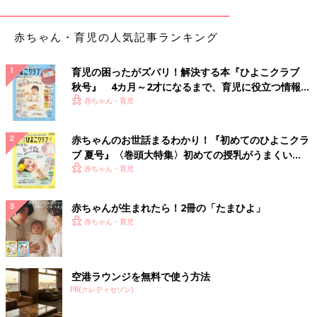
「手作りおやつは面倒。でも、市販のは抵抗があって…。なの
で、おやつ代わりに一口サイズのおにぎりを。ウインナーとケチ
赤ちゃん・育児の人気記事ランキング
ャップ、焼きおにぎりなど残り物でいろいろです」
育児の困ったがズバリ！解決する本『ひよこクラブ
「3才2カ月の息子のお気に入りは煮干しです(笑)。頭から丸かじ
秋号』 4カ月～2才になるまで、育児に役立つ情報が
り」
いっぱい！
赤ちゃん・育児
健康的ですね！
低月齢の頃は、市販のおかしを与えることに抵抗のあるママ・パ
赤ちゃんのお世話まるわかり！『初めてのひよこクラ
パが多いようですが…
ブ 夏号』〈巻頭大特集〉初めての授乳がうまくい
「市販のお菓子の味を覚えてから、ママ・パパの手作りお菓子を
く！ おっぱい・ミルクの基本と夏のトラブル 解決テ
赤ちゃん・育児
出しても笑顔がないまま食べており、見るに見かねました。なの
ク
で、時には市販のお菓子をプラス。そんなに沢山ではないので、
赤ちゃんが生まれたら！2冊の「たまひよ」
ご褒美ですよね。大人にもあるように」
赤ちゃん・育児
市販のお菓子は、砂糖や添加物などを考えると賛否両論あります
が、子どもにとって最高にハッピーな時間かもしれませんね。た
だ、虫歯にならないように、
歯磨き
はしっかりと！
空港ラウンジを無料で使う方法
(文・井上裕紀子)
PR(クレディセゾン)