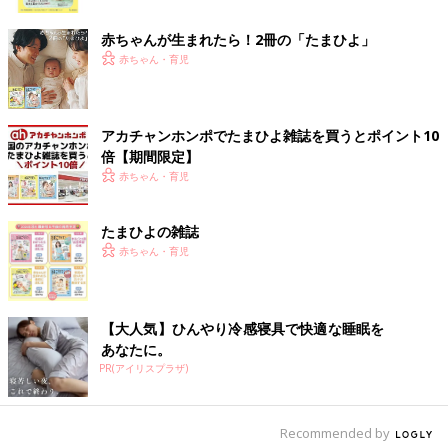
ク
赤ちゃんが生まれたら！2冊の「たまひよ」
赤ちゃん・育児
アカチャンホンポでたまひよ雑誌を買うとポイント10
倍【期間限定】
赤ちゃん・育児
たまひよの雑誌
赤ちゃん・育児
【大人気】ひんやり冷感寝具で快適な睡眠を
あなたに。
PR(アイリスプラザ)
Recommended by