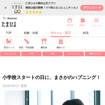
×
内祝い
SHOP
メニュー
TOP
妊娠・出産
赤ちゃん・育児
妊活
育児グッズ
病気・予防接種
離乳食
優待パス
ひよこクラブ
アプリ
SNS
キャンペーン
写真スタジオ
小学校スタートの日に、まさかのハプニング！
2026/05/21
更新