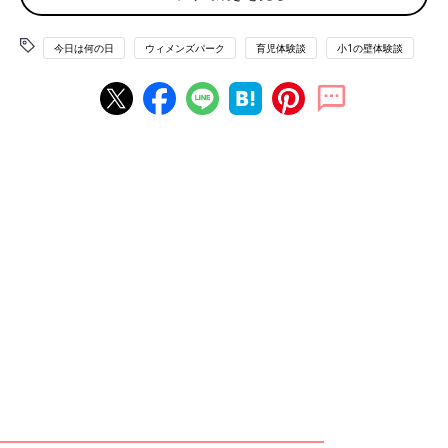
「3月の卒園前に幼稚園で
インフルエンザ
が大流行したのに、ど
こ吹く風で元気元気。なのに、入学の3日前に熱を出し、インフ
今日は何の日
ウィメンズパーク
育児体験談
小1の壁体験談
ルエンザと診断。入学式の日はもう元気になってましたが、出席
停止で入学式はまさかの欠席！」
季節の変わり目ということで、気温が読めないことや、急病に泣
かされたママは少なくないよう。
忘れ物にも要注意ですね！
小学校が変わればルールも変わる！ 入学してびっ
くりの不思議ルール
小学校には、“まさか！”と思うような独自のルールがある場合が
あります。入学してからはじめて知って、とまどう先輩ママ・パ
パも。
「体育の授業がある日は、体操服で登校。毎日ある日は洗濯が大
変です」