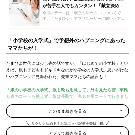
が苦手な人でもカンタン！「献立決め」
の黄金ルールとは？
今回のテーマは「献立の決め方」についてで
す。「たまひよ」アプリユーザーに聞いたアイ
デアとともに、管理栄養士の清水加奈子さんに
もお話をお聞きしました。
「小学校の入学式」で予想外のハプニングにあった
ママたちが！
たまひよ世代には少し先の話ですが、「はじめての小学校」とい
えば、親も子どももドキドキなのが小学校の入学式。思いがけな
いハプニングに見舞われた、先輩ママたちの証言も！
「娘の小学校の入学式。服も靴も用意して、外を見たら雪…革靴
も春のコートも使えず。娘は長靴で、私も冬用コートで行きまし
た」
このまま続きを見る
「息子の上履きを忘れたことに気づき、走って家まで取りに戻り
ました。ところが途中で盛大に転倒。ストッキングが破れたま
サクサク読める！お気に入り記事を登録可能
ま、入学式へ向かうことに…」
アプリで続きを見る