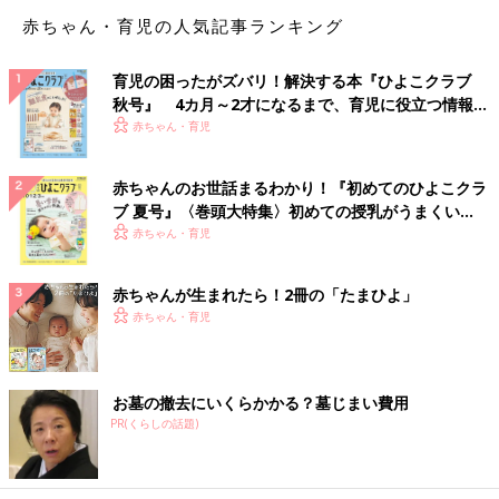
赤ちゃん・育児の人気記事ランキング
「こちらの小学校は、机に各自の引き出しを入れて使います。夏
休みなどの前には、それぞれ引き出しを持って帰って洗います。
育児の困ったがズバリ！解決する本『ひよこクラブ
新学期にまた持っていきます」
秋号』 4カ月～2才になるまで、育児に役立つ情報が
いっぱい！
赤ちゃん・育児
「今の地域に来てびっくりしたのが、小学生は登下校ともヘルメ
ットを被るということ。大きな地震がくると言われている地域な
のでだと思います。ですので、自転車に乗るわけでもないのに毎
赤ちゃんのお世話まるわかり！『初めてのひよこクラ
日ヘルメットを被って登校します」
ブ 夏号』〈巻頭大特集〉初めての授乳がうまくい
く！ おっぱい・ミルクの基本と夏のトラブル 解決テ
赤ちゃん・育児
「毎学期の終わりに渡される通信簿。私の地元では自分で受け取
ク
りました。今、住んでいる夫の地元では親が学校へ出向き受け取
赤ちゃんが生まれたら！2冊の「たまひよ」
ります」
赤ちゃん・育児
地域ごとの違いも大きいため、親の代から同じ地域に住んでいる
と、特色に気づかず、他の地域の方から指摘されて驚くことも。
お墓の撤去にいくらかかる？墓じまい費用
PR(くらしの話題)
ママ・パパ自身も通っていた経験があるものの、親として迎える
小学校はまた新鮮なもの。
楽しいスタートが迎えられるようにしたいものですね。