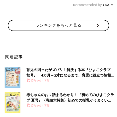
（文・古川はる香）
Recommended by
子ども用インテリアの沼へ[ハハのさけび
#85]
子ども用インテリアの沼へ[ハハのさけび #85]
ランキングをもっと見る
狭くて収納がなさすぎる我が家（ハハのさけび
#82参照）では、オモチャ収納が足りなさすぎ
て、いっとき床が片づけ場所になっていまし
た。寝る前に子どもに「お片付けしてー」と声
■文中のコメントはすべて、『ウィメンズパーク』（2022年1月
をかけた時、子どもがちゃんと片付けようとし
末まで）の投稿からの抜粋です。
たのですが、少し迷って床にボン！とオモチャ
関連記事
※この記事は「たまひよONLINE」で過去に公開されたもので
を投げていて（なぜならそこにオモチャを積み
す。
上げていたから）、、、これは教育上よろしく
ない！と焦って、急いでオモチャ収納を買いま
※記事の内容は記事執筆当時の情報であり、現在と異なる場合が
育児の困ったがズバリ！解決する本『ひよこクラブ
した。
あります。
秋号』 4カ月～2才になるまで、育児に役立つ情報が
いっぱい！
赤ちゃん・育児
赤ちゃんのお世話まるわかり！『初めてのひよこクラ
ブ 夏号』〈巻頭大特集〉初めての授乳がうまくい
く！ おっぱい・ミルクの基本と夏のトラブル 解決テ
赤ちゃん・育児
ク