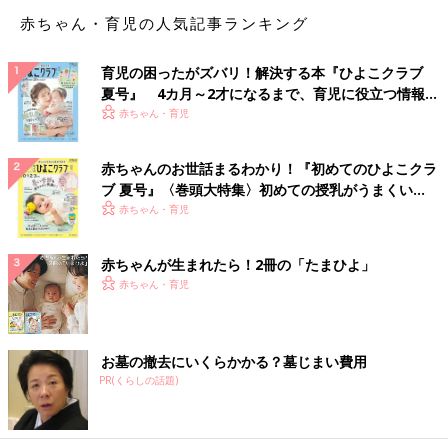
ね。
赤ちゃん・育児の人気記事ランキング
「ハッピーマンデーの制定で月曜の祝日が増えていますよね。わ
育児の困ったがズバリ！解決する本『ひよこクラブ
が家の地域のゴミ回収は月曜と木曜です。そして回収時間が朝
夏号』 4カ月～2才になるまで、育児に役立つ情報が
7:30と早いんです。仕事のある日なら6:00前には起床しているの
いっぱい！
赤ちゃん・育児
で、この時間でも何にも問題はありません。でも月曜が休日のと
きはゆっくり寝ていたい。ささやかな夢です」
赤ちゃんのお世話まるわかり！『初めてのひよこクラ
ブ 夏号』〈巻頭大特集〉初めての授乳がうまくい
「うちの地区も月・木が回収日です。私の場合、夜勤明けの夫を
く！ おっぱい・ミルクの基本と夏のトラブル 解決テ
赤ちゃん・育児
アテにしていたら残業なのか帰って来ずに私はごみ収集車の音で
ク
目覚めました。この大量の生ゴミたちをどうしようかと後悔でい
っぱいです…」
赤ちゃんが生まれたら！2冊の「たまひよ」
赤ちゃん・育児
地域によってはごみ袋が指定のものだったり、ごみを出す際に有
料のシールを貼る決まりになっている場合も。
お墓の撤去にいくらかかる？墓じまい費用
「うちの自治体はゴミシールがいります（ゴミ袋は透明、半透明
PR(くらしの話題)
であれば自由）。シールは役所から一定数が送られて来ますが、
その数は毎年減らされています」