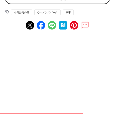
くださっています。お金出すからどこかの業者に外注出来ないか
しら…。一軒家に住む以上やらなければいけないのは承知です
が、もう職場と
保育園
の往復でいっぱいいっぱいです…」
今日は何の日
ウィメンズパーク
家事
「新築三軒同時に売り出した一軒家に引っ越し。ごみ捨て場は、
町内会の集合ごみステーションが狭くてもういっぱいだから無
理。三軒は別でやってくださいと、仲間に入れてもらえませんで
した…。でも！ゴミはこれ幸いとうまいこといきました。自宅前
にボックスを購入し、わが家のみで出しています。もう一軒の方
も同じく個別に自宅前で一軒分の個別回収です。ゴミ当番が無く
てほっとしました」
「うちはアパート専用の集積場があるのですが、住人の中にルー
ルを守らない人が見受けられます。特に困るのが生ゴミで、カラ
ス避けのネットをきちんと掛けない人が結構いるんです。カラス
に突かれて付近にゴミが散乱していることもあり、集積場近くの
お部屋の人は本当に気の毒です」
ごみ集積所へごみを持っていくのは、「収集日の朝●時まで」と
されていることが多いもの。
しかしこれに「間に合わない！」という悩みも結構ありますよ