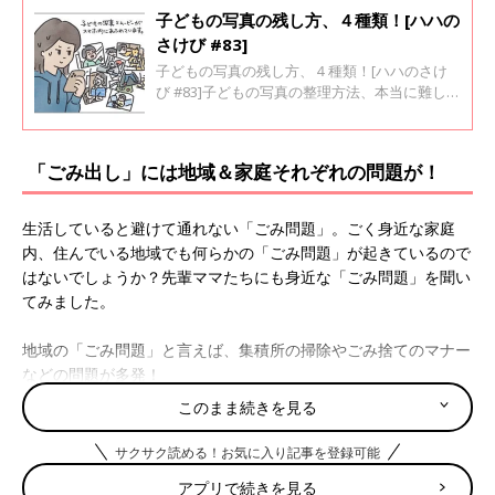
子どもの写真の残し方、４種類！[ハハの
さけび #83]
子どもの写真の残し方、４種類！[ハハのさけ
び #83]子どもの写真の整理方法、本当に難しい
ですよね。ハハのさけび#48でも書きました
が・・・スマホに大量の写真とムービーがどん
どんたまっていきます。今回は、我が家でやっ
「ごみ出し」には地域＆家庭それぞれの問題が！
ている写真の整理（？）方法、４種類を紹介し
ます。
生活していると避けて通れない「ごみ問題」。ごく身近な家庭
内、住んでいる地域でも何らかの「ごみ問題」が起きているので
はないでしょうか？先輩ママたちにも身近な「ごみ問題」を聞い
てみました。
地域の「ごみ問題」と言えば、集積所の掃除やごみ捨てのマナー
などの問題が多発！
このまま続きを見る
「フルタイムで働いているのため、交代でやるゴミ捨て場の当番
（囲いのネットを出したりゴミが散らかっていたら掃除したりす
サクサク読める！お気に入り記事を登録可能
る）は朝しかまともに出来ず、結局どなたかが見かねて片づけて
アプリで続きを見る