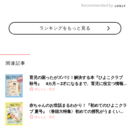
「今住んでいる市では、10年以上前からゴミは有料になりまし
Recommended by
た。燃えるゴミ・燃えないゴミは指定の袋を買って、それに入れ
て出します。それ以外の袋で出しても、回収してもらえません。
赤ちゃんがいる家では、年間に何枚か補助になるみたいです」
ランキングをもっと見る
一軒家にはつきものなごみ集積所の掃除問題。
地域とのかかわりもありますし、難しいですね。
（文・古川はる香）
「大殺界中の中学受験はおすすめできな
関連記事
い？」細木かおりさんの人生相談188回
さまざまな世代の方に六星占術を人生にどう活
育児の困ったがズバリ！解決する本『ひよこクラブ
かしていくか伝えている細木かおりさん。読者
秋号』 4カ月～2才になるまで、育児に役立つ情報が
から寄せられた、いろいろな悩みにお答えいた
だきます。今回の相談内容は、Ariさんからの
いっぱい！
赤ちゃん・育児
「大殺界中の中学受験はおすすめできない？」
■文中のコメントはすべて、『ウィメンズパーク』（2022年1月
というものです。
末まで）の投稿からの抜粋です。
赤ちゃんのお世話まるわかり！『初めてのひよこクラ
※この記事は「たまひよONLINE」で過去に公開されたもので
ブ 夏号』〈巻頭大特集〉初めての授乳がうまくい
す。
く！ おっぱい・ミルクの基本と夏のトラブル 解決テ
赤ちゃん・育児
※記事の内容は記事執筆当時の情報であり、現在と異なる場合が
ク
あります。