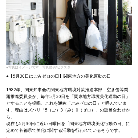
●写真はイメージです 写真提供/ピクスタ
●【5月30日はごみゼロの日】関東地方の美化運動の日
1982年、関東知事会の関東地方環境対策推進本部 空き缶等問
題推進委員会が、毎年5月30日を「関東地方環境美化運動の日」
とすることを提唱。これを通称「ごみゼロの日」と呼んでいま
す。理由はズバリ「5（ご）3（み）0（ゼロ）」の語呂合わせか
ら。
現在も5月30日に近い日曜日を「関東地方環境美化行動の日」に
定めて各都県で美化に関する活動を行われているそうです。