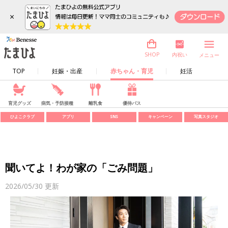
×
内祝い
SHOP
メニュー
TOP
妊娠・出産
赤ちゃん・育児
妊活
育児グッズ
病気・予防接種
離乳食
優待パス
ひよこクラブ
アプリ
SNS
キャンペーン
写真スタジオ
聞いてよ！わが家の「ごみ問題」
2026/05/30
更新