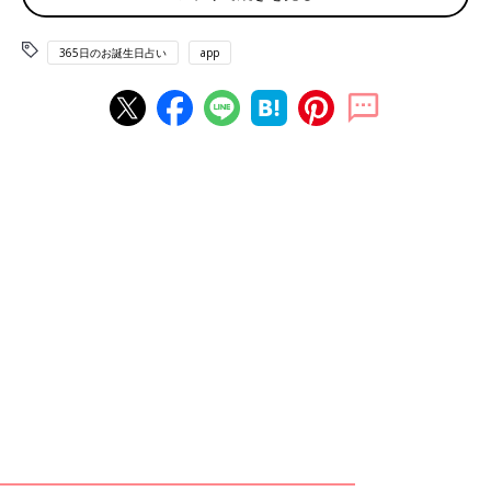
世界禁煙デー
365日のお誕生日占い
app
赤ちゃん、ママ・パパのお誕生日を入れて占おう！鏡リュウジ監
修★たまひよ365日のお誕生日占い