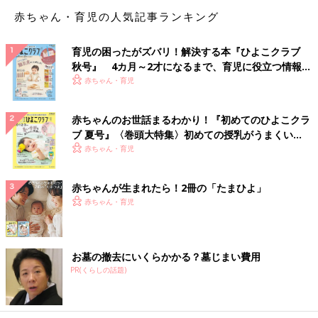
赤ちゃん・育児の人気記事ランキング
育児の困ったがズバリ！解決する本『ひよこクラブ
秋号』 4カ月～2才になるまで、育児に役立つ情報が
いっぱい！
赤ちゃん・育児
赤ちゃんのお世話まるわかり！『初めてのひよこクラ
ブ 夏号』〈巻頭大特集〉初めての授乳がうまくい
く！ おっぱい・ミルクの基本と夏のトラブル 解決テ
赤ちゃん・育児
ク
赤ちゃんが生まれたら！2冊の「たまひよ」
赤ちゃん・育児
お墓の撤去にいくらかかる？墓じまい費用
PR(くらしの話題)