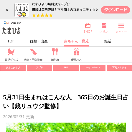
×
内祝い
SHOP
メニュー
TOP
妊娠・出産
赤ちゃん・育児
妊活
育児グッズ
病気・予防接種
離乳食
優待パス
ひよこクラブ
アプリ
SNS
キャンペーン
写真スタジオ
5月31日生まれはこんな人 365日のお誕生日占
い【鏡リュウジ監修】
2026/05/31
更新