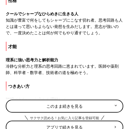
性格
クールでシャープなひらめきに生きる人
知識が豊富で何をしてもシャープにこなす切れ者。思考回路も人
とは違って思いもよらない発想を生みだします。意志が強いの
で、一度決めたことは何が何でもやり通すでしょう。
才能
理系に強い思考力と解析能力
冷静な分析力と理系の思考回路に恵まれています。医師や薬剤
師、科学者・数学者、技術者の道を極めそう。
つきあい方
説明できないいら立ちを理解して
ひらめきは素晴らしいのに、説明するのが苦手。そのため誤解が
このまま続きを見る
多いかも。ママが手伝って言葉を引き出してあげて。
サクサク読める！お気に入り記事を登録可能
5月31日は何の日
アプリで続きを見る