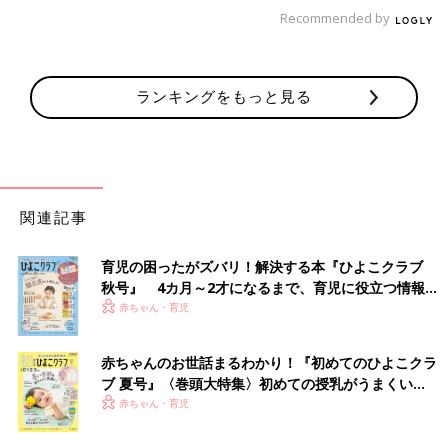
Recommended by
ランキングをもっと見る
関連記事
育児の困ったがズバリ！解決する本『ひよこクラブ
秋号』 4カ月～2才になるまで、育児に役立つ情報が
いっぱい！
赤ちゃん・育児
赤ちゃんのお世話まるわかり！『初めてのひよこクラ
ブ 夏号』〈巻頭大特集〉初めての授乳がうまくい
く！ おっぱい・ミルクの基本と夏のトラブル 解決テ
赤ちゃん・育児
ク