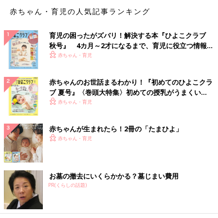
赤ちゃん・育児の人気記事ランキング
育児の困ったがズバリ！解決する本『ひよこクラブ
秋号』 4カ月～2才になるまで、育児に役立つ情報が
いっぱい！
赤ちゃん・育児
赤ちゃんのお世話まるわかり！『初めてのひよこクラ
ブ 夏号』〈巻頭大特集〉初めての授乳がうまくい
く！ おっぱい・ミルクの基本と夏のトラブル 解決テ
赤ちゃん・育児
ク
赤ちゃんが生まれたら！2冊の「たまひよ」
赤ちゃん・育児
お墓の撤去にいくらかかる？墓じまい費用
PR(くらしの話題)