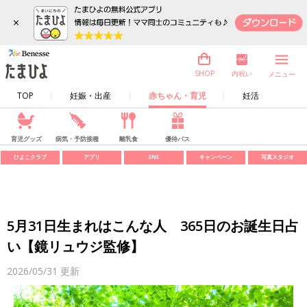
×
内祝い
SHOP
メニュー
TOP
妊娠・出産
赤ちゃん・育児
妊活
育児グッズ
病気・予防接種
離乳食
優待パス
ひよこクラブ
アプリ
SNS
キャンペーン
写真スタジオ
5月31日生まれはこんな人 365日のお誕生日占
い【鏡リュウジ監修】
2026/05/31
更新