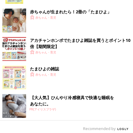
ク
赤ちゃんが生まれたら！2冊の「たまひよ」
赤ちゃん・育児
アカチャンホンポでたまひよ雑誌を買うとポイント10
倍【期間限定】
赤ちゃん・育児
たまひよの雑誌
赤ちゃん・育児
【大人気】ひんやり冷感寝具で快適な睡眠を
あなたに。
PR(アイリスプラザ)
Recommended by