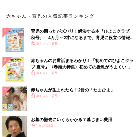
「突然パンツにすると不安で寝付けない事もあるので、そういう
時はトイレにもう一度連れて行ってみて」
という声も。
赤ちゃん・育児の人気記事ランキング
トイレトレーニングや夜のおむつはずしは、脳と体の発達と同時
育児の困ったがズバリ！解決する本『ひよこクラブ
に、お兄ちゃん・お姉ちゃんみたいになりたいという子どもの意
秋号』 4カ月～2才になるまで、育児に役立つ情報が
識も影響してきます。
いっぱい！
赤ちゃん・育児
いつかは外れることなので、ママ・パパは焦ることなく、その子
なりの成長を見守るスタンスで。子どもには、気持ちよくおむつ
赤ちゃんのお世話まるわかり！『初めてのひよこクラ
を卒業させてあげたいですものね。
ブ 夏号』〈巻頭大特集〉初めての授乳がうまくい
（文・井上裕紀子）
く！ おっぱい・ミルクの基本と夏のトラブル 解決テ
赤ちゃん・育児
ク
お風呂で育てる理系男子？！[ハハのさけ
び #88]
赤ちゃんが生まれたら！2冊の「たまひよ」
お風呂で育てる理系男子？！[ハハのさけび
赤ちゃん・育児
#88]子どもとの、１日の終わりのお風呂タイ
ム。みなさんどう過ごしていますか？「今日は
保育園でなにして遊んだのー？」など、ゆっく
りおしゃべりするのも良いですが・・・
お墓の撤去にいくらかかる？墓じまい費用
■文中のコメントはすべて、『ウィメンズパーク』（2022年1月
PR(くらしの話題)
末まで）の投稿からの抜粋です。
※この記事は「たまひよONLINE」で過去に公開されたもので