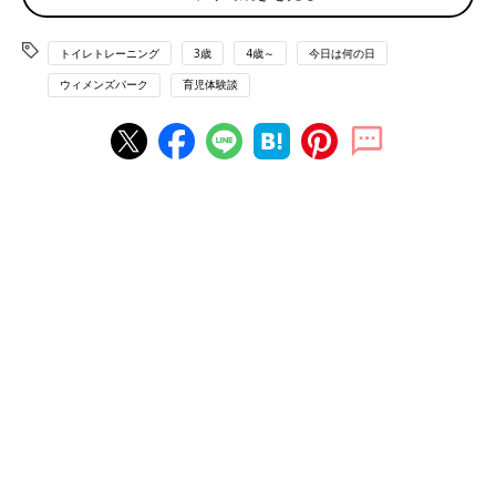
いですね。
トイレトレーニング
3歳
4歳～
今日は何の日
先輩ママからののアドバイスによると、
「防水おねしょシーツ＋速乾系敷パット型シーツ、枕元には着替
ウィメンズパーク
育児体験談
え一式とタイルを置いて準備万端にしておきます」
「寝る直前に出ないと言われても必ずトイレに行くことを習慣に
したらおねしょの頻度が減った」
「防水シートの素材を何枚も重ねているような“おねしょスカー
ト”で万が一のときも安心」
おねしょズボンや防水シーツでおもらし対策を万全にすれば、マ
マ・パパの“やられちゃった～ストレス”も軽減されそうですね。
パンツにすると不安になる子も多いけれど
「親がガミガミ言うより、友だちのかっこいいパンツを見て、自
分から履きたがりました。汚すのが嫌で、自分からトイレに行く
ように」