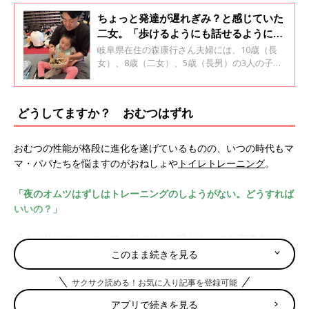
ちょっと発達が遅れぎみ？と感じていた
二女。「歩けるようにも話せるようにも
ならない」と言われて【レット症候群】
岐阜県在住の森康行さん夫婦には、10歳（長
女）、8歳（二女）、5歳（長男）の3人の子ど
もがいます。二女のおとちゃんは2歳になる少
し前に、レット症候群と診断されました。おと
ちゃんの症状は徐々に進行し、現在は日常生活
どうしてますか？ おむつはずれ
の多くで介助が必要です。病気が判明して以
降、ずっとおとちゃんに寄り添ってきた康行さ
んに聞いた、全2回のインタビューの前編で
おむつの性能が格段に進化を遂げているものの、いつの時代もマ
す。
マ・パパたちを悩ますのがおねしょや
トイレトレーニング
。
「夜のオムツはずしはトレーニングのしようがない。どうすれば
いいの？」
「まだ外れてないのって、私の努力が足りないの？ 正直焦りま
す」
このまま続きを見る
サクサク読める！お気に入り記事を登録可能
4歳くらいになると、昼はトイレに行ける子が多くなってきます
が、夜のおむつをいつ卒業できるかで頭を悩ますママ・パパが多
アプリで続きを見る