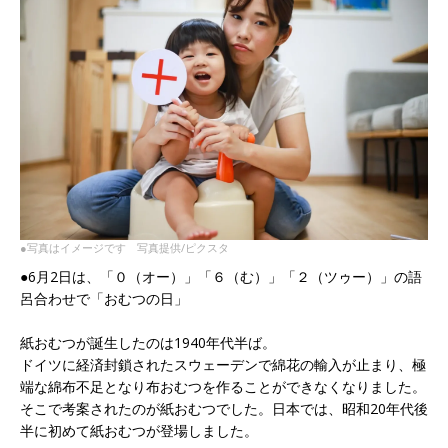
●写真はイメージです 写真提供/ピクスタ
●6月2日は、「０（オー）」「６（む）」「２（ツゥー）」の語
呂合わせで「おむつの日」
紙おむつが誕生したのは1940年代半ば。
ドイツに経済封鎖されたスウェーデンで綿花の輸入が止まり、極
端な綿布不足となり布おむつを作ることができなくなりました。
そこで考案されたのが紙おむつでした。日本では、昭和20年代後
半に初めて紙おむつが登場しました。