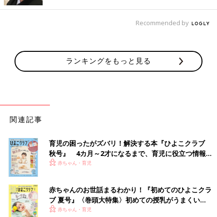
す。
※記事の内容は記事執筆当時の情報であり、現在と異なる場合が
Recommended by
あります。
ランキングをもっと見る
関連記事
育児の困ったがズバリ！解決する本『ひよこクラブ
秋号』 4カ月～2才になるまで、育児に役立つ情報が
いっぱい！
赤ちゃん・育児
赤ちゃんのお世話まるわかり！『初めてのひよこクラ
ブ 夏号』〈巻頭大特集〉初めての授乳がうまくい
く！ おっぱい・ミルクの基本と夏のトラブル 解決テ
赤ちゃん・育児