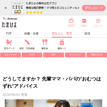
×
内祝い
SHOP
メニュー
TOP
妊娠・出産
赤ちゃん・育児
妊活
育児グッズ
病気・予防接種
離乳食
優待パス
ひよこクラブ
アプリ
SNS
キャンペーン
写真スタジオ
どうしてますか？ 先輩ママ・パパの“おむつは
ずれ”アドバイス
2026/06/02
更新