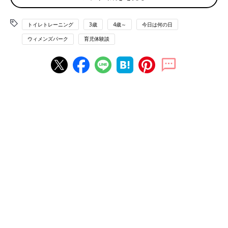
いですね。
トイレトレーニング
3歳
4歳～
今日は何の日
先輩ママからののアドバイスによると、
「防水おねしょシーツ＋速乾系敷パット型シーツ、枕元には着替
ウィメンズパーク
育児体験談
え一式とタイルを置いて準備万端にしておきます」
「寝る直前に出ないと言われても必ずトイレに行くことを習慣に
したらおねしょの頻度が減った」
「防水シートの素材を何枚も重ねているような“おねしょスカー
ト”で万が一のときも安心」
おねしょズボンや防水シーツでおもらし対策を万全にすれば、マ
マ・パパの“やられちゃった～ストレス”も軽減されそうですね。
パンツにすると不安になる子も多いけれど
「親がガミガミ言うより、友だちのかっこいいパンツを見て、自
分から履きたがりました。汚すのが嫌で、自分からトイレに行く
ように」