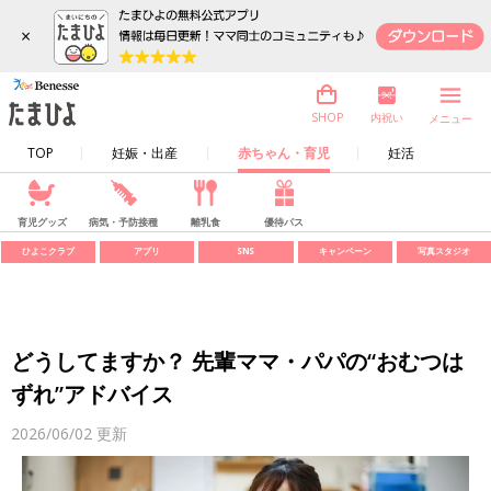
×
内祝い
SHOP
メニュー
TOP
妊娠・出産
赤ちゃん・育児
妊活
育児グッズ
病気・予防接種
離乳食
優待パス
ひよこクラブ
アプリ
SNS
キャンペーン
写真スタジオ
どうしてますか？ 先輩ママ・パパの“おむつは
ずれ”アドバイス
2026/06/02
更新