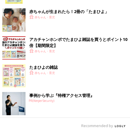
ク
赤ちゃんが生まれたら！2冊の「たまひよ」
赤ちゃん・育児
アカチャンホンポでたまひよ雑誌を買うとポイント10
倍【期間限定】
赤ちゃん・育児
たまひよの雑誌
赤ちゃん・育児
事例から学ぶ『特権アクセス管理』
PR(KeeperSecurity)
Recommended by