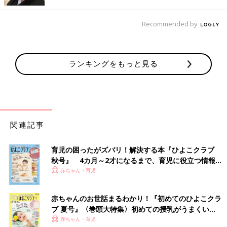
す。
※記事の内容は記事執筆当時の情報であり、現在と異なる場合が
Recommended by
あります。
ランキングをもっと見る
関連記事
育児の困ったがズバリ！解決する本『ひよこクラブ
秋号』 4カ月～2才になるまで、育児に役立つ情報が
いっぱい！
赤ちゃん・育児
赤ちゃんのお世話まるわかり！『初めてのひよこクラ
ブ 夏号』〈巻頭大特集〉初めての授乳がうまくい
く！ おっぱい・ミルクの基本と夏のトラブル 解決テ
赤ちゃん・育児