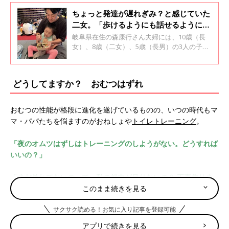
ちょっと発達が遅れぎみ？と感じていた
二女。「歩けるようにも話せるようにも
ならない」と言われて【レット症候群】
岐阜県在住の森康行さん夫婦には、10歳（長
女）、8歳（二女）、5歳（長男）の3人の子ど
もがいます。二女のおとちゃんは2歳になる少
し前に、レット症候群と診断されました。おと
ちゃんの症状は徐々に進行し、現在は日常生活
どうしてますか？ おむつはずれ
の多くで介助が必要です。病気が判明して以
降、ずっとおとちゃんに寄り添ってきた康行さ
んに聞いた、全2回のインタビューの前編で
おむつの性能が格段に進化を遂げているものの、いつの時代もマ
す。
マ・パパたちを悩ますのがおねしょや
トイレトレーニング
。
「夜のオムツはずしはトレーニングのしようがない。どうすれば
いいの？」
「まだ外れてないのって、私の努力が足りないの？ 正直焦りま
す」
このまま続きを見る
サクサク読める！お気に入り記事を登録可能
4歳くらいになると、昼はトイレに行ける子が多くなってきます
が、夜のおむつをいつ卒業できるかで頭を悩ますママ・パパが多
アプリで続きを見る