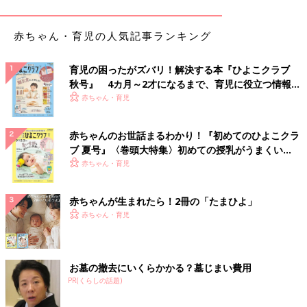
「突然パンツにすると不安で寝付けない事もあるので、そういう
時はトイレにもう一度連れて行ってみて」
という声も。
赤ちゃん・育児の人気記事ランキング
トイレトレーニングや夜のおむつはずしは、脳と体の発達と同時
育児の困ったがズバリ！解決する本『ひよこクラブ
に、お兄ちゃん・お姉ちゃんみたいになりたいという子どもの意
秋号』 4カ月～2才になるまで、育児に役立つ情報が
識も影響してきます。
いっぱい！
赤ちゃん・育児
いつかは外れることなので、ママ・パパは焦ることなく、その子
なりの成長を見守るスタンスで。子どもには、気持ちよくおむつ
赤ちゃんのお世話まるわかり！『初めてのひよこクラ
を卒業させてあげたいですものね。
ブ 夏号』〈巻頭大特集〉初めての授乳がうまくい
（文・井上裕紀子）
く！ おっぱい・ミルクの基本と夏のトラブル 解決テ
赤ちゃん・育児
ク
お風呂で育てる理系男子？！[ハハのさけ
び #88]
赤ちゃんが生まれたら！2冊の「たまひよ」
お風呂で育てる理系男子？！[ハハのさけび
赤ちゃん・育児
#88]子どもとの、１日の終わりのお風呂タイ
ム。みなさんどう過ごしていますか？「今日は
保育園でなにして遊んだのー？」など、ゆっく
りおしゃべりするのも良いですが・・・
お墓の撤去にいくらかかる？墓じまい費用
■文中のコメントはすべて、『ウィメンズパーク』（2022年1月
PR(くらしの話題)
末まで）の投稿からの抜粋です。
※この記事は「たまひよONLINE」で過去に公開されたもので