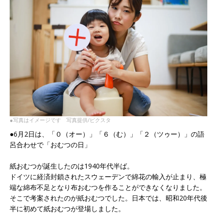
●写真はイメージです 写真提供/ピクスタ
●6月2日は、「０（オー）」「６（む）」「２（ツゥー）」の語
呂合わせで「おむつの日」
紙おむつが誕生したのは1940年代半ば。
ドイツに経済封鎖されたスウェーデンで綿花の輸入が止まり、極
端な綿布不足となり布おむつを作ることができなくなりました。
そこで考案されたのが紙おむつでした。日本では、昭和20年代後
半に初めて紙おむつが登場しました。