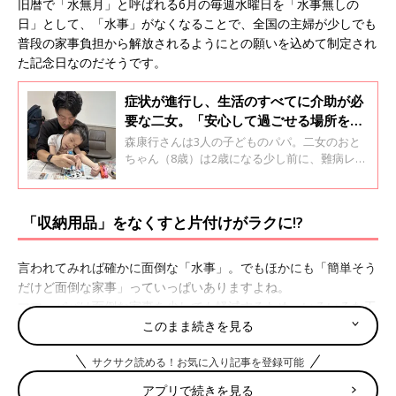
旧暦で「水無月」と呼ばれる6月の毎週水曜日を「水事無しの
日」として、「水事」がなくなることで、全国の主婦が少しでも
普段の家事負担から解放されるようにとの願いを込めて制定され
た記念日なのだそうです。
症状が進行し、生活のすべてに介助が必
要な二女。「安心して過ごせる場所をつ
くりたい」と父が行動を起こす【レット
森康行さんは3人の子どものパパ。二女のおと
症候群】
ちゃん（8歳）は2歳になる少し前に、難病レッ
ト症候群と診断されました。そして、0歳児ク
ラスから通っていた保育園を、3歳児クラスへ
の進級時に退園することになり共働きの康行さ
「収納用品」をなくすと片付けがラクに!?
ん夫婦は、おとちゃんを預ける場所がなくな
り、途方に暮れることに･･･。康行さんが重症
心身障害児を預かる施設を作ることを決意して
言われてみれば確かに面倒な「水事」。でもほかにも「簡単そう
から、現在に至るまでのことです。
だけど面倒な家事」っていっぱいありますよね。
ママ・パパは面倒な家事を少しでも軽減するため、いろいろな工
夫をしているはず。先輩ママ・パパの話を聞くと、「思い切って
このまま続きを見る
なくすこと or やめること」で家事がグッとラクになるものがあ
サクサク読める！お気に入り記事を登録可能
るようです。
アプリで続きを見る