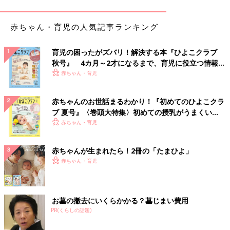
クも広く使えるし良いですよ！」
赤ちゃん・育児の人気記事ランキング
■食器の水切りカゴ掃除
育児の困ったがズバリ！解決する本『ひよこクラブ
秋号』 4カ月～2才になるまで、育児に役立つ情報が
「壁際に広げた布巾の上に食器を置いていく方式に変えたとこ
いっぱい！
赤ちゃん・育児
ろ、シンク周りスペースがかなり広々と使えるようになって、視
界も良好！水切りカゴ自体の掃除もやらなくて良くなったのが楽
赤ちゃんのお世話まるわかり！『初めてのひよこクラ
になりました」
ブ 夏号』〈巻頭大特集〉初めての授乳がうまくい
く！ おっぱい・ミルクの基本と夏のトラブル 解決テ
赤ちゃん・育児
ク
■トイレのカバー＆マット
赤ちゃんが生まれたら！2冊の「たまひよ」
赤ちゃん・育児
「なくしたら、洗濯物も減って掃除もしやすい！」
■トイレブラシ
お墓の撤去にいくらかかる？墓じまい費用
PR(くらしの話題)
「以前はトイレ掃除のたびなぜかトイレブラシから負のオーラを