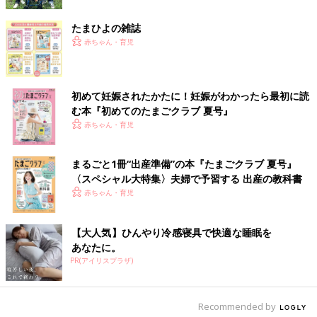
刻みで仕事・育児・家事をこなす、働く
マ・パパに「あるあると感じたらYESにポチッ
として」と、アンケート調査。早く寝なきゃと
ママ・パパあるある
たまひよの雑誌
わかってる、キラキラなママ・パパでいたい、
赤ちゃん・育児
子どもはかわいい、でも…というリアルな声が
■文中のコメントはすべて、『ウィメンズパーク』（2022年1月
届きました。2児の母であり、子育てアドバイ
末まで）の投稿からの抜粋です。
ザーの長島ともこさんに聞きました。
※この記事は「たまひよONLINE」で過去に公開されたもので
初めて妊娠されたかたに！妊娠がわかったら最初に読
す。
む本『初めてのたまごクラブ 夏号』
※記事の内容は記事執筆当時の情報であり、現在と異なる場合が
赤ちゃん・育児
あります。
まるごと1冊“出産準備”の本『たまごクラブ 夏号』
〈スペシャル大特集〉夫婦で予習する 出産の教科書
赤ちゃん・育児
【大人気】ひんやり冷感寝具で快適な睡眠を
あなたに。
PR(アイリスプラザ)
Recommended by