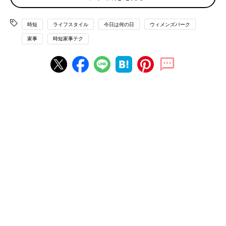
■収納用品
時短
ライフスタイル
今日は何の日
ウィメンズパーク
家事
時短家事テク
「オシャレな収納を目指して揃えた収納用品。しかし型通りに行
かないと邪魔なシロモノ。モノを少なくして『見える化』してし
まうのが、一番楽に片づくとわかりました」
■ゴミ箱
「リビングのゴミ箱をなくしました。立った時に、キッチンや洗
面所のゴミ箱に捨てに行きます。忙しい時は、スーパーの袋など
を用意して即席ゴミ箱を作っちゃうのですが…」
■三角コーナー
「じゃがいもとか皮をむいたらそのままシンクに落として、最後
に排水溝の網に溜まった生ゴミをその都度ポイッとするようにし
ました。それからヌメヌメしないし臭いも無くなりました！シン