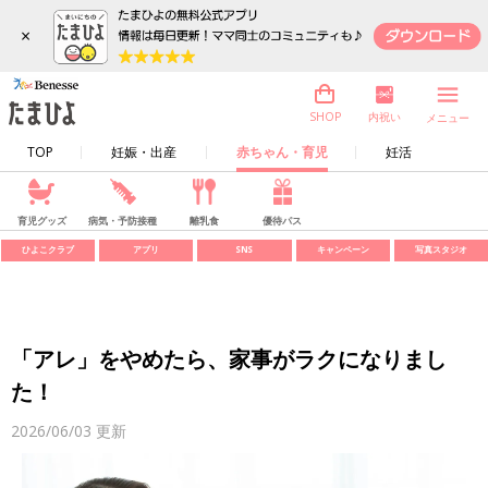
×
内祝い
SHOP
メニュー
TOP
妊娠・出産
赤ちゃん・育児
妊活
育児グッズ
病気・予防接種
離乳食
優待パス
ひよこクラブ
アプリ
SNS
キャンペーン
写真スタジオ
「アレ」をやめたら、家事がラクになりまし
た！
2026/06/03
更新