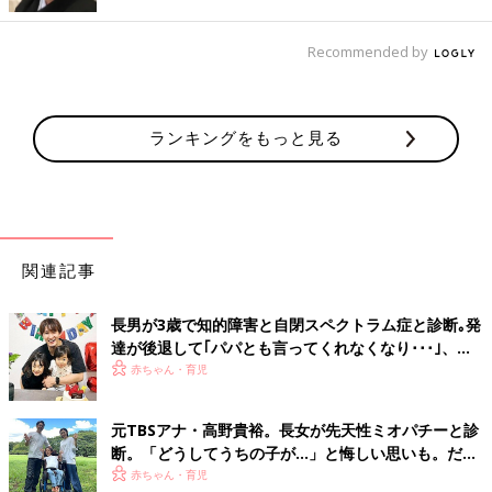
感じてましたが、今は負のオーラが無くなり快適です」
Recommended by
『トイレブラシをなくしたら、どうやってトイレ掃除をするの
か？』という疑問にはこんな答えが。
「とあるシンプルライフの方のSNSで見た方法です。使い古した
ランキングをもっと見る
スポンジと使い捨ての手袋で掃除して、最後は手袋外すときにス
ポンジもクルッと包んで、まとめて捨てるんですって」
「私は、
100均
のメラミンスポンジと使い捨てビニール手袋で洗
い、終わったら両方捨ててますよ！」
関連記事
必需品と思って買っていたものをなくすことで、むしろ家事がラ
長男が3歳で知的障害と自閉スペクトラム症と診断｡発
クになるとは！
達が後退して｢パパとも言ってくれなくなり･･･｣、元
自分の家も見直したくなりました。
プロバスケ選手･岡田優介
赤ちゃん・育児
（文・古川はる香）
「会社バッグに子どものおもちゃが（い
元TBSアナ・高野貴裕。長女が先天性ミオパチーと診
つの間に!?）」「寝落ちしてしまった翌
断。「どうしてうちの子が…」と悔しい思いも。だか
らこそ、娘との時間を全力で楽しみたい
朝の私の家事力すごい！」などなど。分
赤ちゃん・育児
「たまひよ」アプリユーザーで、共働きのマ