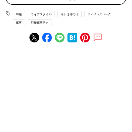
■収納用品
時短
ライフスタイル
今日は何の日
ウィメンズパーク
家事
時短家事テク
「オシャレな収納を目指して揃えた収納用品。しかし型通りに行
かないと邪魔なシロモノ。モノを少なくして『見える化』してし
まうのが、一番楽に片づくとわかりました」
■ゴミ箱
「リビングのゴミ箱をなくしました。立った時に、キッチンや洗
面所のゴミ箱に捨てに行きます。忙しい時は、スーパーの袋など
を用意して即席ゴミ箱を作っちゃうのですが…」
■三角コーナー
「じゃがいもとか皮をむいたらそのままシンクに落として、最後
に排水溝の網に溜まった生ゴミをその都度ポイッとするようにし
ました。それからヌメヌメしないし臭いも無くなりました！シン