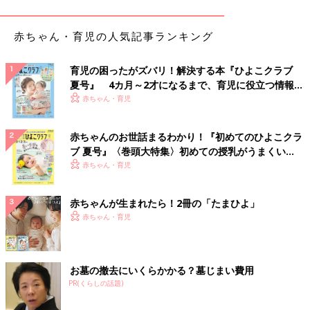
クも広く使えるし良いですよ！」
赤ちゃん・育児の人気記事ランキング
■食器の水切りカゴ掃除
育児の困ったがズバリ！解決する本『ひよこクラブ
夏号』 4カ月～2才になるまで、育児に役立つ情報が
「壁際に広げた布巾の上に食器を置いていく方式に変えたとこ
いっぱい！
赤ちゃん・育児
ろ、シンク周りスペースがかなり広々と使えるようになって、視
界も良好！水切りカゴ自体の掃除もやらなくて良くなったのが楽
赤ちゃんのお世話まるわかり！『初めてのひよこクラ
になりました」
ブ 夏号』〈巻頭大特集〉初めての授乳がうまくい
く！ おっぱい・ミルクの基本と夏のトラブル 解決テ
赤ちゃん・育児
ク
■トイレのカバー＆マット
赤ちゃんが生まれたら！2冊の「たまひよ」
赤ちゃん・育児
「なくしたら、洗濯物も減って掃除もしやすい！」
■トイレブラシ
お墓の撤去にいくらかかる？墓じまい費用
PR(くらしの話題)
「以前はトイレ掃除のたびなぜかトイレブラシから負のオーラを