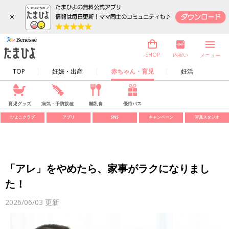
×
内祝い
SHOP
メニュー
TOP
妊娠・出産
赤ちゃん・育児
妊活
育児グッズ
病気・予防接種
離乳食
優待パス
ひよこクラブ
アプリ
SNS
キャンペーン
写真スタジオ
「アレ」をやめたら、家事がラクになりまし
た！
2026/06/03
更新