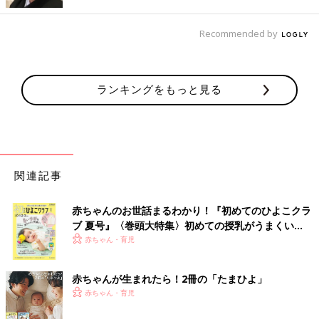
感じてましたが、今は負のオーラが無くなり快適です」
Recommended by
『トイレブラシをなくしたら、どうやってトイレ掃除をするの
か？』という疑問にはこんな答えが。
「とあるシンプルライフの方のSNSで見た方法です。使い古した
ランキングをもっと見る
スポンジと使い捨ての手袋で掃除して、最後は手袋外すときにス
ポンジもクルッと包んで、まとめて捨てるんですって」
「私は、
100均
のメラミンスポンジと使い捨てビニール手袋で洗
い、終わったら両方捨ててますよ！」
関連記事
必需品と思って買っていたものをなくすことで、むしろ家事がラ
赤ちゃんのお世話まるわかり！『初めてのひよこクラ
クになるとは！
ブ 夏号』〈巻頭大特集〉初めての授乳がうまくい
自分の家も見直したくなりました。
く！ おっぱい・ミルクの基本と夏のトラブル 解決テ
赤ちゃん・育児
（文・古川はる香）
ク
「会社バッグに子どものおもちゃが（い
赤ちゃんが生まれたら！2冊の「たまひよ」
つの間に!?）」「寝落ちしてしまった翌
赤ちゃん・育児
朝の私の家事力すごい！」などなど。分
「たまひよ」アプリユーザーで、共働きのマ