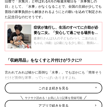
旧暦で「水無月」と呼ばれる6月の毎週水曜日を「水事無しの
日」として、「水事」がなくなることで、全国の主婦が少しでも
普段の家事負担から解放されるようにとの願いを込めて制定され
た記念日なのだそうです。
症状が進行し、生活のすべてに介助が必
要な二女。「安心して過ごせる場所をつ
くりたい」と父が行動を起こす【レット
森康行さんは3人の子どものパパ。二女のおと
症候群】
ちゃん（8歳）は2歳になる少し前に、難病レッ
ト症候群と診断されました。そして、0歳児ク
ラスから通っていた保育園を、3歳児クラスへ
の進級時に退園することになり共働きの康行さ
「収納用品」をなくすと片付けがラクに!?
ん夫婦は、おとちゃんを預ける場所がなくな
り、途方に暮れることに･･･。康行さんが重症
心身障害児を預かる施設を作ることを決意して
言われてみれば確かに面倒な「水事」。でもほかにも「簡単そう
から、現在に至るまでのことです。
だけど面倒な家事」っていっぱいありますよね。
ママ・パパは面倒な家事を少しでも軽減するため、いろいろな工
夫をしているはず。先輩ママ・パパの話を聞くと、「思い切って
このまま続きを見る
なくすこと or やめること」で家事がグッとラクになるものがあ
サクサク読める！お気に入り記事を登録可能
るようです。
アプリで続きを見る