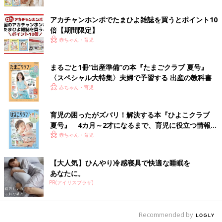
刻みで仕事・育児・家事をこなす、働く
マ・パパに「あるあると感じたらYESにポチッ
として」と、アンケート調査。早く寝なきゃと
ママ・パパあるある
アカチャンホンポでたまひよ雑誌を買うとポイント10
わかってる、キラキラなママ・パパでいたい、
倍【期間限定】
子どもはかわいい、でも…というリアルな声が
■文中のコメントはすべて、『ウィメンズパーク』（2022年1月
赤ちゃん・育児
届きました。2児の母であり、子育てアドバイ
末まで）の投稿からの抜粋です。
ザーの長島ともこさんに聞きました。
※この記事は「たまひよONLINE」で過去に公開されたもので
まるごと1冊“出産準備”の本『たまごクラブ 夏号』
す。
〈スペシャル大特集〉夫婦で予習する 出産の教科書
※記事の内容は記事執筆当時の情報であり、現在と異なる場合が
赤ちゃん・育児
あります。
育児の困ったがズバリ！解決する本『ひよこクラブ
夏号』 4カ月～2才になるまで、育児に役立つ情報が
いっぱい！
赤ちゃん・育児
【大人気】ひんやり冷感寝具で快適な睡眠を
あなたに。
PR(アイリスプラザ)
Recommended by