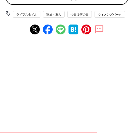
準備できていない派が多数！
住宅
ローンに保険料、これからもっとかかるであろう教育費に
ライフスタイル
家族・友人
今日は何の日
ウィメンズパーク
と、老後のための貯蓄を考える余裕がないのが現状のようです。
「ストレス、疲労を溜めず健康で長く生きられるように気を付け
る」
「子どもが、少ない親の生活費をあてにしないように自立させな
いと！」
貯蓄はまだできなくても、親の老後を意識して生活している人
も。
「そんな自分の老後のことより、これからやってくる親の介護が
問題」
という声も。
深刻です……。
お金のこと、介護のこと、この先、頭を悩ますことが増えてきそ
う。