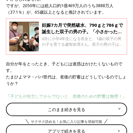
ですが、2050年には総人口約1億469万人のうち3888万人
（37.1％）が、65歳以上となると推計されています。
妊娠7カ月で突然破水、790ｇと786ｇで
誕生した双子の男の子。「小さかったけ
れど、たくましい生命力を感じた」【超
4月に小学4年生になる長女と、1歳の双子の男
低出生体重児】
の子を育てる越智友理さん。双子の男の子は妊
娠25週（妊娠7カ月）で、緊急帝王切開で誕生
しました。出生体重は、長男の朗久（あきひ
さ）くんが790ｇ、二男の朋久（ともひさ）く
自分が年をとったとき、子どもには迷惑はかけたくないもので
んが786ｇでした。母親の友理さんに、双子妊
す。
娠・出産のことについて聞きました。全2回の
たまひよママ・パパ世代は、老後の貯蓄はどうしているのでしょ
インタビューの前編です。
うか？
「子どもが自立してからでないと、老後のための貯蓄は無理！」
「家のローンが終わるまでは貯蓄はできない…」
「毎月の生活費で精一杯で、なかなか貯蓄に回せない」
このまま続きを見る
「習い事など子ども関連の支出がかさんでいます…老後のことま
サクサク読める！お気に入り記事を登録可能
で手が回らない！」
アプリで続きを見る