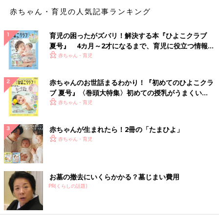
老後の準備も大事。でも、ネガティブになっては物事がどんどん
マイナスに向かってしまうから、ポジティブに考えられるといい
赤ちゃん・育児の人気記事ランキング
ですね。
（文・井上裕紀子）
育児の困ったがズバリ！解決する本『ひよこクラブ
夏号』 4カ月～2才になるまで、育児に役立つ情報が
【最新・妊活サポートグッズ】セックス
いっぱい！
赤ちゃん・育児
なしでも妊活できる!? 婦人科クリニック
で注目のLOX検査が自宅でできる!? 驚き
妊娠するための体づくりやメンテナンスのため
赤ちゃんのお世話まるわかり！『初めてのひよこクラ
グッズ続々
に、今はいろいろなグッズが発売されていま
ブ 夏号』〈巻頭大特集〉初めての授乳がうまくい
す。 2人でポジティブに妊活を始められるよう
く！ おっぱい・ミルクの基本と夏のトラブル 解決テ
赤ちゃん・育児
気軽に取り入れられる妊活サポートグッズを集
ク
めました。 今回は、数多あるラインナップの中
■文中のコメントはすべて、『ウィメンズパーク』（2022年1月
から、日常に取り入れやすく、妊活に前向きに
末まで）の投稿からの抜粋です。
赤ちゃんが生まれたら！2冊の「たまひよ」
なれる「妊活お役立ちアイテム」をご紹介しま
※この記事は「たまひよONLINE」で過去に公開されたもので
赤ちゃん・育児
す。
す。
※記事の内容は記事執筆当時の情報であり、現在と異なる場合が
あります。
お墓の撤去にいくらかかる？墓じまい費用
PR(くらしの話題)