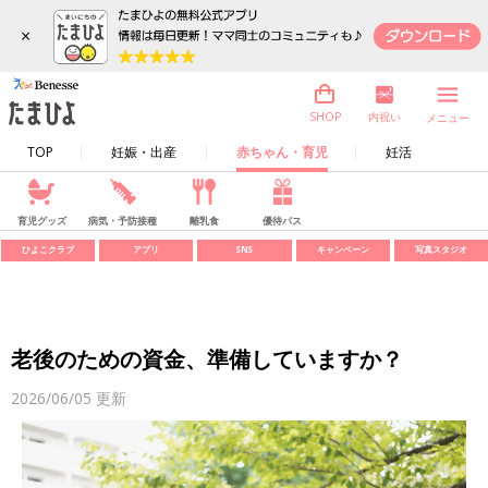
×
内祝い
SHOP
メニュー
TOP
妊娠・出産
赤ちゃん・育児
妊活
育児グッズ
病気・予防接種
離乳食
優待パス
ひよこクラブ
アプリ
SNS
キャンペーン
写真スタジオ
老後のための資金、準備していますか？
2026/06/05
更新