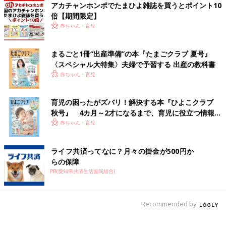
アカチャンホンポでたまひよ雑誌を買うとポイント10
倍【期間限定】
赤ちゃん・育児
まるごと1冊“出産準備”の本『たまごクラブ 夏号』
〈スペシャル大特集〉夫婦で予習する 出産の教科書
赤ちゃん・育児
育児の困ったがズバリ！解決する本『ひよこクラブ
秋号』 4カ月～2才になるまで、育児に役立つ情報が
いっぱい！
赤ちゃん・育児
ライフ共済ってなに？月々の掛金が500円か
らの保障
PR(愛知県共済生活協同組合)
Recommended by