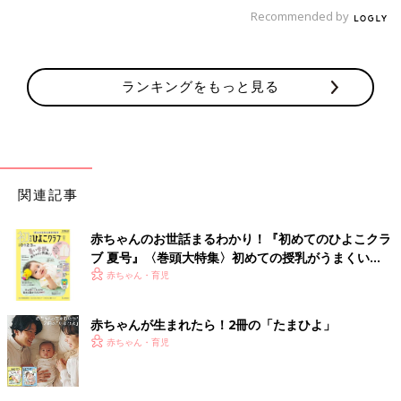
Recommended by
ランキングをもっと見る
関連記事
赤ちゃんのお世話まるわかり！『初めてのひよこクラ
ブ 夏号』〈巻頭大特集〉初めての授乳がうまくい
く！ おっぱい・ミルクの基本と夏のトラブル 解決テ
赤ちゃん・育児
ク
赤ちゃんが生まれたら！2冊の「たまひよ」
赤ちゃん・育児