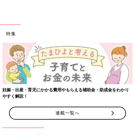
特集
【ワクチン接種でき
出典：Instagramアカウント「ichu_no_kiroku」
こちらのセットアップは、ichu_no_kirokuさんが紹介しているも
の。大人っぽいブラウンの色味やフリルがとってもかわいいデザ
インです♪ セットアップなのでコーデに悩まず別々で着られるた
め、着まわし力がアップするのもGOOD◎。1着で着るのはもち
ろん、インナーを合わせれば、長く着用できるのも魅力です。
かかる費用やもらえる補助金・助成金をわかり
サラッと快適な着心地♪ 淡いブルーが涼しげなワン
ピース
連載一覧へ