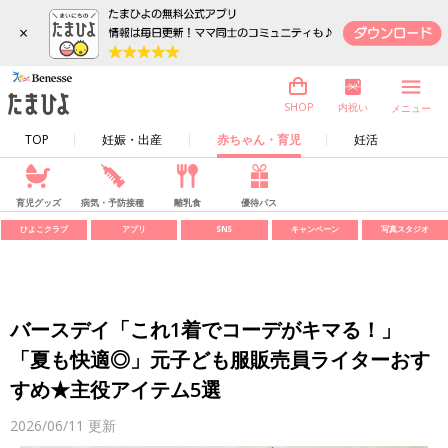
×
内祝い
SHOP
メニュー
TOP
妊娠・出産
赤ちゃん・育児
妊活
育児グッズ
病気・予防接種
離乳食
優待パス
ひよこクラブ
アプリ
SNS
キャンペーン
写真スタジオ
バースデイ「これ1着でコーデがキマる！」
「夏も快適◎」元子ども服販売員ライターおす
すめ★主役アイテム5選
2026/06/11
更新