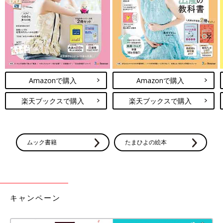
出典：Instagramアカウント「sutchama_ikuji」
sutchama_ikujiさんがおすすめしているのは、淡いブルーの色み
が魅力的な花柄ワンピース。サラッとした生地とのことなので、
夏でも快適に着られますね♪ 両肩にボタンがついているため、着
脱しやすいのもGOOD！ワンピースとして1枚での着用はもちろ
ん、投稿のようにパンツを合わせると、今っぽコーデに仕上がり
Amazonで購入
Amazonで購入
ます◎
楽天ブックスで購入
楽天ブックスで購入
ストレッチ性が高く動きやすい♪ 今っぽデザインの
フレアパンツ
ムック書籍
たまひよの絵本
キャンペーン