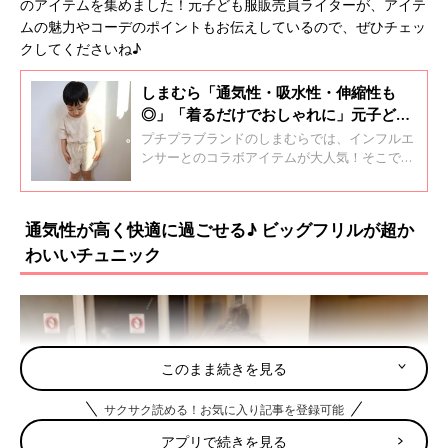
のアイテムを集めました！元子ども服販売員ライターが、アイテ
ムの魅力やコーデのポイントもお伝えしているので、ぜひチェッ
クしてくださいね♪
しまむら「通気性・吸水性・伸縮性も
◎」「着るだけでおしゃれに」元子ども
服販売員ライター厳選★インフルエンサ
プチプラブランドのしまむらでは、インフルエ
ーコラボ5選
ンサーとのコラボアイテムが大人気！そこで今
回は、コラボ商品のなかでも、とくに購入報告
が多く話題となっているアイテムを集めまし
た。元子ども服販売員ライターが、アイテムの
通気性が高く快適に過ごせる♪ ビッグフリルが超か
魅力やおすすめコーデもお伝えしているので、
わいいチュニック
ぜひチェックしてくださいね♪
このまま続きを見る
サクサク読める！お気に入り記事を登録可能
アプリで続きを見る