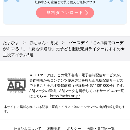
デザインです♪ ポリウレタンが入っているため伸縮性もあり、子
妊娠中から産後まで長く使える無料アプリ
どもが動きやすいのも魅力◎。無地トップスとの相性はもちろ
無料ダウンロード
ん、柄ものを合わせたスタイルもおすすめ！
西松屋｜オール500円以下「何枚もほし
くなる！」「伸縮性、通気性も◎」元子
ども服販売員ライター厳選★夏の保育園
暑い時期になると、保育園では普段よりも着替
たまひよ
赤ちゃん・育児
バースデイ「これ1着でコーデ
着5選
える回数が増えますよね。そこで今回は、税込
がキマる！」「夏も快適◎」元子ども服販売員ライターおすすめ★
500円以下でゲットできる、保育園着にぴった
主役アイテム5選
りのアイテムを集めました！元子ども服販売員
ライターが、アイテムの魅力やおすすめコーデ
もお伝えしているので、ぜひチェックしてくだ
しまむら「暑い時期も涼しげ」「プチプ
さいね♪
ラでチャレンジしやすい」元子ども服販
ＡＢＪマークは、この電子書店・電子書籍配信サービスが、
著作権者からコンテンツ使用許諾を得た正規版配信サービス
売員ライターが推す★ホワイトアイテム
暑い季節は、見た目にも涼しげな「ホワイトア
であることを示す登録商標（登録番号 第11091000号）です。
5選
イテム」をコーデに取り入れたくなりますよ
ABJマークの詳細、ABJマークを掲示しているサービスの一覧
ね！ そこで今回は、プチプラブランドのしまむ
はこちら→
https://aebs.or.jp/
らでゲットできるホワイトアイテムを集めまし
た。推しポイントやおすすめコーデもお伝えし
本サイトに掲載されている記事・写真・イラスト等のコンテンツの無断転載を禁じま
1着でコーデがキマる主役アイテムを取り入れて♪
ているので、ぜひチェックしてくださいね♪
す。
バースデイには、着るだけでコーデの主役になるおしゃれなアイ
たまひよについて
利用規約
ポリシー
医師・専門家一覧
テムが豊富にラインナップ。華やかなワンピースやデザイン性の