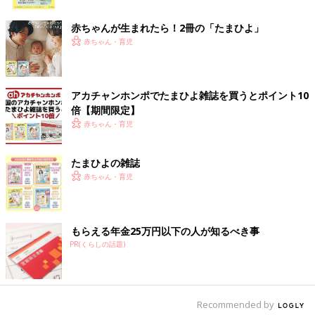
ク
デイリーシーンで使いやすいのもうれしいですね◎
赤ちゃんが生まれたら！2冊の「たまひよ」
着まわしの幅が広がる♪ 大人顔負けのセットアップ
赤ちゃん・育児
アカチャンホンポでたまひよ雑誌を買うとポイント10
倍【期間限定】
赤ちゃん・育児
たまひよの雑誌
赤ちゃん・育児
もらえる年金25万円以下の人が知るべき事
PR(くらしの話題)
Recommended by