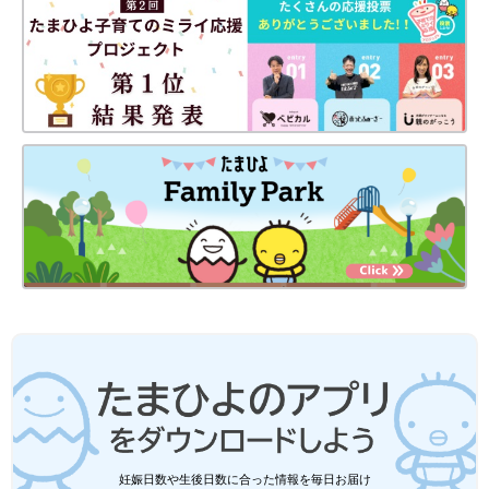
出典：Instagramアカウント「icg_kodomo」
こちらのストライプ柄パンツは、icg_kodomoさんが購入した
「＆mignon（アンドミニョン）」のアイテム。フレアシルエッ
トや配色がトレンドライクで、取り入れるだけでおしゃ見えする
妊娠日数や生後日数に合った情報を毎日お届け