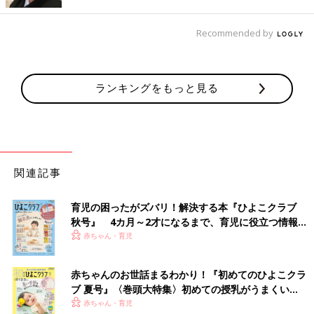
Recommended by
ランキングをもっと見る
関連記事
育児の困ったがズバリ！解決する本『ひよこクラブ
秋号』 4カ月～2才になるまで、育児に役立つ情報が
いっぱい！
赤ちゃん・育児
出典：Instagramアカウント「akh____ig.3」
akh____ig.3さんは、「＆mignon（アンドミニョン）」の半袖ロ
赤ちゃんのお世話まるわかり！『初めてのひよこクラ
ンパースをゲットしたそう。左側のウェーブ柄と、右側のビッグ
ブ 夏号』〈巻頭大特集〉初めての授乳がうまくい
ロゴ柄、どちらも目を引くおしゃれなデザインで、存在感たっぷ
く！ おっぱい・ミルクの基本と夏のトラブル 解決テ
赤ちゃん・育児
り♪ 肩や股下にスナップボタンがついているため着脱しやすく、