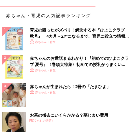
出典：Instagramアカウント「chatsu.i_cd」
赤ちゃん・育児の人気記事ランキング
こちらは、chatsu.i_cdさんがひと目ぼれしたというチュニック。
ブルー×ストライプが涼しげで、夏にぴったりのアイテムです♪
育児の困ったがズバリ！解決する本『ひよこクラブ
サイドには大きなフリルがついており、主役アイテムとして活躍
秋号』 4カ月～2才になるまで、育児に役立つ情報が
すること間違いなし！通気性が高いサッカー生地なので、汗をか
いっぱい！
赤ちゃん・育児
きやすい子どもも安心です◎
赤ちゃんのお世話まるわかり！『初めてのひよこクラ
デイリーでも使いやすい！存在感バッチリの半袖ロ
ブ 夏号』〈巻頭大特集〉初めての授乳がうまくい
ンパース
く！ おっぱい・ミルクの基本と夏のトラブル 解決テ
赤ちゃん・育児
ク
赤ちゃんが生まれたら！2冊の「たまひよ」
赤ちゃん・育児
お墓の撤去にいくらかかる？墓じまい費用
PR(くらしの話題)