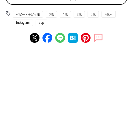
ベビー・子ども服
0歳
1歳
2歳
3歳
4歳～
Instagram
app