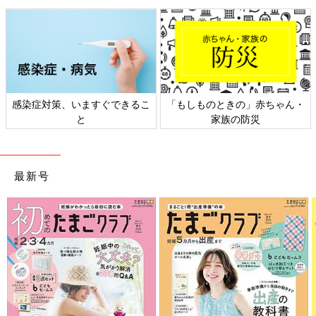
赤ちゃん・
日本外来小児科学会リーフレッ
六星占術 細木かおりさ
ト検討会
相談
最新号