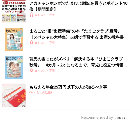
アカチャンホンポでたまひよ雑誌を買うとポイント10
倍【期間限定】
赤ちゃん・育児
まるごと1冊“出産準備”の本『たまごクラブ 夏号』
〈スペシャル大特集〉夫婦で予習する 出産の教科書
赤ちゃん・育児
育児の困ったがズバリ！解決する本『ひよこクラブ
秋号』 4カ月～2才になるまで、育児に役立つ情報が
いっぱい！
赤ちゃん・育児
もらえる年金25万円以下の人が知るべき事
PR(くらしの話題)
Recommended by