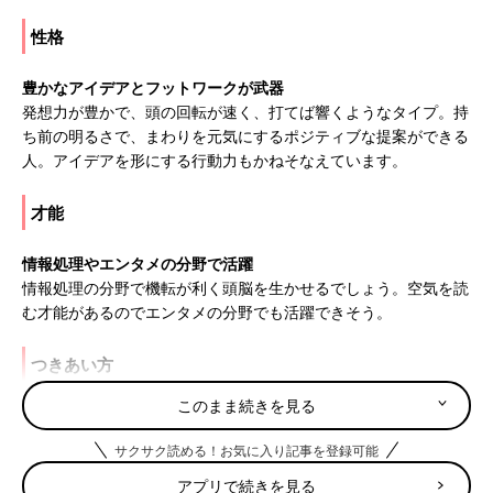
性格
豊かなアイデアとフットワークが武器
発想力が豊かで、頭の回転が速く、打てば響くようなタイプ。持
ち前の明るさで、まわりを元気にするポジティブな提案ができる
人。アイデアを形にする行動力もかねそなえています。
才能
情報処理やエンタメの分野で活躍
情報処理の分野で機転が利く頭脳を生かせるでしょう。空気を読
む才能があるのでエンタメの分野でも活躍できそう。
つきあい方
このまま続きを見る
飽きずにやり遂げるようフォロー
次々と新たな興味に気持ちが移り、飽きっぽいところも。最後ま
サクサク読める！お気に入り記事を登録可能
でやり遂げられるように、さりげなくフォローして。
アプリで続きを見る