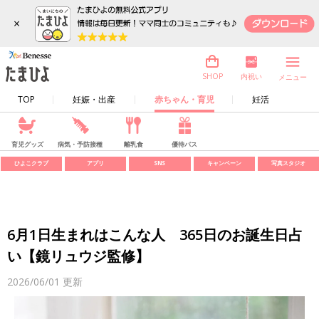
×
内祝い
SHOP
メニュー
TOP
妊娠・出産
赤ちゃん・育児
妊活
育児グッズ
病気・予防接種
離乳食
優待パス
ひよこクラブ
アプリ
SNS
キャンペーン
写真スタジオ
6月1日生まれはこんな人 365日のお誕生日占
い【鏡リュウジ監修】
2026/06/01
更新