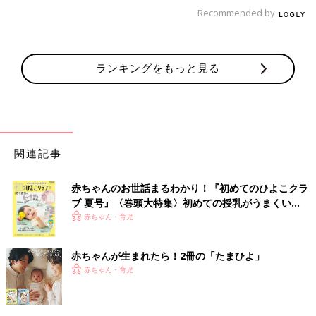
Recommended by
ランキングをもっと見る
関連記事
赤ちゃんのお世話まるわかり！『初めてのひよこクラ
ブ 夏号』〈巻頭大特集〉初めての授乳がうまくい
く！ おっぱい・ミルクの基本と夏のトラブル 解決テ
赤ちゃん・育児
ク
赤ちゃんが生まれたら！2冊の「たまひよ」
赤ちゃん・育児