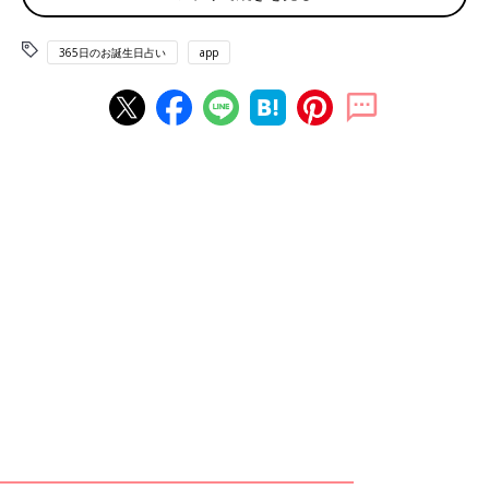
6月1日は何の日
365日のお誕生日占い
app
気象記念日 チューインガムの日
赤ちゃん、ママ・パパのお誕生日を入れて占おう！鏡リュウジ監
修★たまひよ365日のお誕生日占い