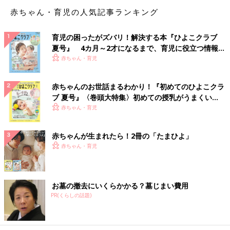
赤ちゃん・育児の人気記事ランキング
育児の困ったがズバリ！解決する本『ひよこクラブ
夏号』 4カ月～2才になるまで、育児に役立つ情報が
いっぱい！
赤ちゃん・育児
赤ちゃんのお世話まるわかり！『初めてのひよこクラ
ブ 夏号』〈巻頭大特集〉初めての授乳がうまくい
く！ おっぱい・ミルクの基本と夏のトラブル 解決テ
赤ちゃん・育児
ク
赤ちゃんが生まれたら！2冊の「たまひよ」
赤ちゃん・育児
お墓の撤去にいくらかかる？墓じまい費用
PR(くらしの話題)