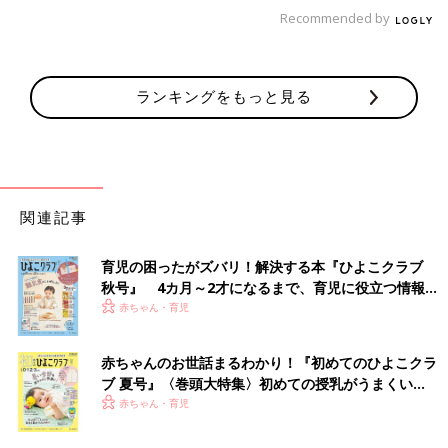
Recommended by
ランキングをもっと見る
関連記事
育児の困ったがズバリ！解決する本『ひよこクラブ
秋号』 4カ月～2才になるまで、育児に役立つ情報が
いっぱい！
赤ちゃん・育児
赤ちゃんのお世話まるわかり！『初めてのひよこクラ
ブ 夏号』〈巻頭大特集〉初めての授乳がうまくい
く！ おっぱい・ミルクの基本と夏のトラブル 解決テ
赤ちゃん・育児
ク