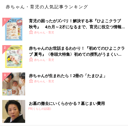
赤ちゃん・育児の人気記事ランキング
育児の困ったがズバリ！解決する本『ひよこクラブ
秋号』 4カ月～2才になるまで、育児に役立つ情報が
いっぱい！
赤ちゃん・育児
赤ちゃんのお世話まるわかり！『初めてのひよこクラ
ブ 夏号』〈巻頭大特集〉初めての授乳がうまくい
く！ おっぱい・ミルクの基本と夏のトラブル 解決テ
赤ちゃん・育児
ク
赤ちゃんが生まれたら！2冊の「たまひよ」
赤ちゃん・育児
お墓の撤去にいくらかかる？墓じまい費用
PR(くらしの話題)