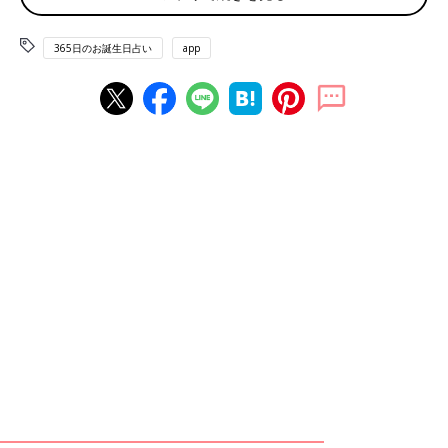
6月2日は何の日
365日のお誕生日占い
app
イタリアワインの日 横浜港開港記念日 長崎港記念日 横浜カレー
記念日
赤ちゃん、ママ・パパのお誕生日を入れて占おう！鏡リュウジ監
修★たまひよ365日のお誕生日占い