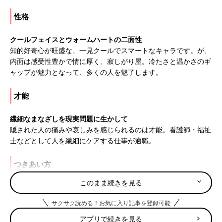
性格
クールフェイスとウォームハートの二面性
知的好奇心が旺盛な、一見クールでスマートなキャラです。が、
内面は感受性豊かで情に厚く、寂しがり屋。冷たさと温かさのギ
ャップが魅力となって、多くの人を魅了します。
才能
繊細なまなざしを現実問題に生かして
隠された人の痛みや哀しみを感じられるのは才能。看護師・福祉
士などとして人を繊細にケアする仕事が適職。
つきあい方
このまま続きを見る
フリだけでも目指せ肝っ玉母さん
涙もろく、落ち込みが激しい一面も。ママがドンとかまえて「肝
サクサク読める！お気に入り記事を登録可能
っ玉母さん」でいれば、安定するでしょう。
アプリで続きを見る