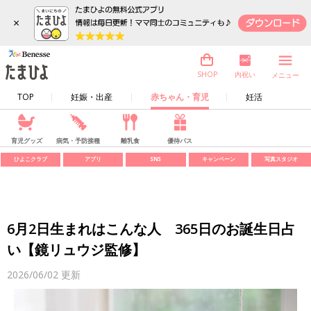
×
内祝い
SHOP
メニュー
TOP
妊娠・出産
赤ちゃん・育児
妊活
育児グッズ
病気・予防接種
離乳食
優待パス
ひよこクラブ
アプリ
SNS
キャンペーン
写真スタジオ
6月2日生まれはこんな人 365日のお誕生日占
い【鏡リュウジ監修】
2026/06/02
更新