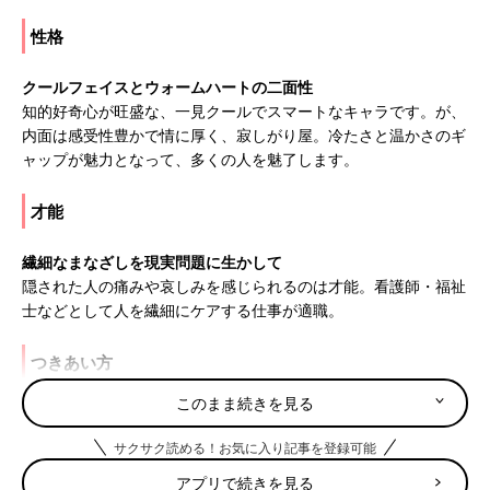
性格
クールフェイスとウォームハートの二面性
知的好奇心が旺盛な、一見クールでスマートなキャラです。が、
内面は感受性豊かで情に厚く、寂しがり屋。冷たさと温かさのギ
ャップが魅力となって、多くの人を魅了します。
才能
繊細なまなざしを現実問題に生かして
隠された人の痛みや哀しみを感じられるのは才能。看護師・福祉
士などとして人を繊細にケアする仕事が適職。
つきあい方
このまま続きを見る
フリだけでも目指せ肝っ玉母さん
涙もろく、落ち込みが激しい一面も。ママがドンとかまえて「肝
サクサク読める！お気に入り記事を登録可能
っ玉母さん」でいれば、安定するでしょう。
アプリで続きを見る