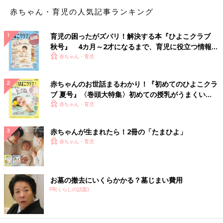
赤ちゃん・育児の人気記事ランキング
育児の困ったがズバリ！解決する本『ひよこクラブ
秋号』 4カ月～2才になるまで、育児に役立つ情報が
いっぱい！
赤ちゃん・育児
赤ちゃんのお世話まるわかり！『初めてのひよこクラ
ブ 夏号』〈巻頭大特集〉初めての授乳がうまくい
く！ おっぱい・ミルクの基本と夏のトラブル 解決テ
赤ちゃん・育児
ク
赤ちゃんが生まれたら！2冊の「たまひよ」
赤ちゃん・育児
お墓の撤去にいくらかかる？墓じまい費用
PR(くらしの話題)