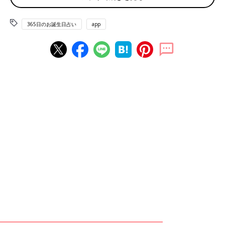
6月2日は何の日
365日のお誕生日占い
app
イタリアワインの日 横浜港開港記念日 長崎港記念日 横浜カレー
記念日
赤ちゃん、ママ・パパのお誕生日を入れて占おう！鏡リュウジ監
修★たまひよ365日のお誕生日占い