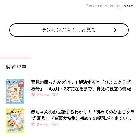
Recommended by
ランキングをもっと見る
関連記事
育児の困ったがズバリ！解決する本『ひよこクラブ
秋号』 4カ月～2才になるまで、育児に役立つ情報が
いっぱい！
赤ちゃん・育児
赤ちゃんのお世話まるわかり！『初めてのひよこクラ
ブ 夏号』〈巻頭大特集〉初めての授乳がうまくい
く！ おっぱい・ミルクの基本と夏のトラブル 解決テ
赤ちゃん・育児
ク