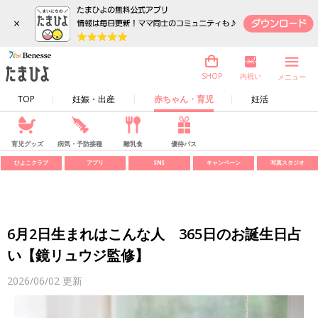
×
内祝い
SHOP
メニュー
TOP
妊娠・出産
赤ちゃん・育児
妊活
育児グッズ
病気・予防接種
離乳食
優待パス
ひよこクラブ
アプリ
SNS
キャンペーン
写真スタジオ
6月2日生まれはこんな人 365日のお誕生日占
い【鏡リュウジ監修】
2026/06/02
更新