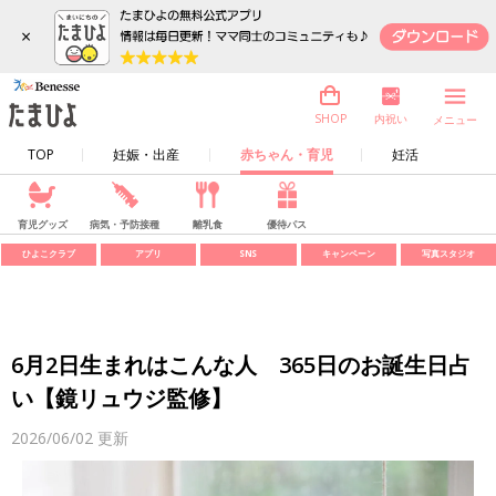
×
内祝い
SHOP
メニュー
TOP
妊娠・出産
赤ちゃん・育児
妊活
育児グッズ
病気・予防接種
離乳食
優待パス
ひよこクラブ
アプリ
SNS
キャンペーン
写真スタジオ
6月2日生まれはこんな人 365日のお誕生日占
い【鏡リュウジ監修】
2026/06/02
更新