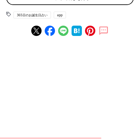
6月2日は何の日
365日のお誕生日占い
app
イタリアワインの日 横浜港開港記念日 長崎港記念日 横浜カレー
記念日
赤ちゃん、ママ・パパのお誕生日を入れて占おう！鏡リュウジ監
修★たまひよ365日のお誕生日占い