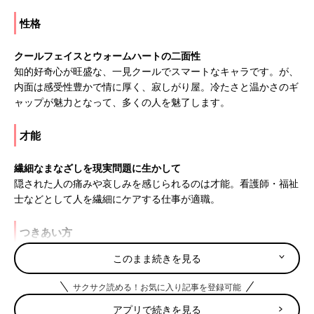
性格
クールフェイスとウォームハートの二面性
知的好奇心が旺盛な、一見クールでスマートなキャラです。が、
内面は感受性豊かで情に厚く、寂しがり屋。冷たさと温かさのギ
ャップが魅力となって、多くの人を魅了します。
才能
繊細なまなざしを現実問題に生かして
隠された人の痛みや哀しみを感じられるのは才能。看護師・福祉
士などとして人を繊細にケアする仕事が適職。
つきあい方
このまま続きを見る
フリだけでも目指せ肝っ玉母さん
涙もろく、落ち込みが激しい一面も。ママがドンとかまえて「肝
サクサク読める！お気に入り記事を登録可能
っ玉母さん」でいれば、安定するでしょう。
アプリで続きを見る