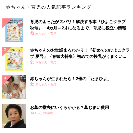
赤ちゃん・育児の人気記事ランキング
育児の困ったがズバリ！解決する本『ひよこクラブ
秋号』 4カ月～2才になるまで、育児に役立つ情報が
いっぱい！
赤ちゃん・育児
赤ちゃんのお世話まるわかり！『初めてのひよこクラ
ブ 夏号』〈巻頭大特集〉初めての授乳がうまくい
く！ おっぱい・ミルクの基本と夏のトラブル 解決テ
赤ちゃん・育児
ク
赤ちゃんが生まれたら！2冊の「たまひよ」
赤ちゃん・育児
お墓の撤去にいくらかかる？墓じまい費用
PR(くらしの話題)