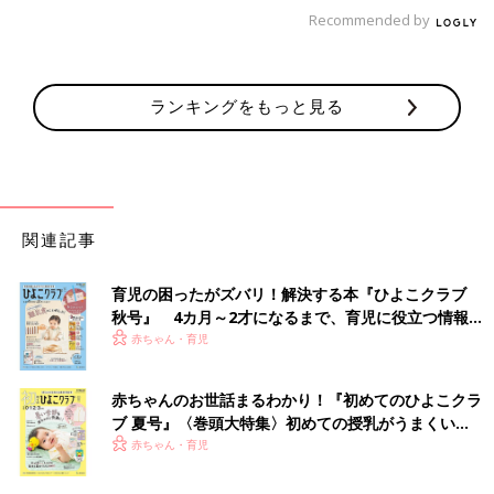
Recommended by
ランキングをもっと見る
関連記事
育児の困ったがズバリ！解決する本『ひよこクラブ
秋号』 4カ月～2才になるまで、育児に役立つ情報が
いっぱい！
赤ちゃん・育児
赤ちゃんのお世話まるわかり！『初めてのひよこクラ
ブ 夏号』〈巻頭大特集〉初めての授乳がうまくい
く！ おっぱい・ミルクの基本と夏のトラブル 解決テ
赤ちゃん・育児
ク