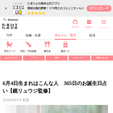
×
内祝い
SHOP
メニュー
TOP
妊娠・出産
赤ちゃん・育児
妊活
育児グッズ
病気・予防接種
離乳食
優待パス
ひよこクラブ
アプリ
SNS
キャンペーン
写真スタジオ
6月4日生まれはこんな人 365日のお誕生日占
い【鏡リュウジ監修】
2026/06/04
更新