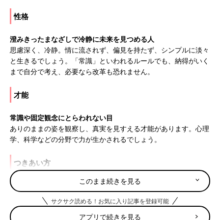
性格
澄みきったまなざしで冷静に未来を見つめる人
思慮深く、冷静。情に流されず、偏見を持たず、シンプルに淡々
と生きるでしょう。「常識」といわれるルールでも、納得がいく
まで自分で考え、必要なら改革も恐れません。
才能
常識や固定観念にとらわれない目
ありのままの姿を観察し、真実を見すえる才能があります。心理
学、科学などの分野で力が生かされるでしょう。
つきあい方
このまま続きを見る
うるさく教えず背中で示して
理屈っぽいところがあります。アレコレこまかくしつけるより
サクサク読める！お気に入り記事を登録可能
も、「親の背中を見て育つ」と考え、手本を見せて。
アプリで続きを見る