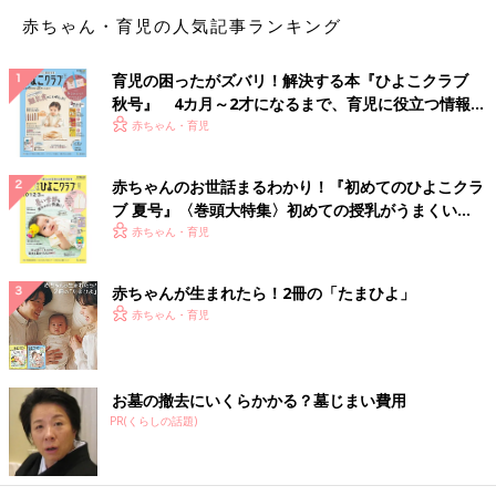
赤ちゃん・育児の人気記事ランキング
育児の困ったがズバリ！解決する本『ひよこクラブ
秋号』 4カ月～2才になるまで、育児に役立つ情報が
いっぱい！
赤ちゃん・育児
赤ちゃんのお世話まるわかり！『初めてのひよこクラ
ブ 夏号』〈巻頭大特集〉初めての授乳がうまくい
く！ おっぱい・ミルクの基本と夏のトラブル 解決テ
赤ちゃん・育児
ク
赤ちゃんが生まれたら！2冊の「たまひよ」
赤ちゃん・育児
お墓の撤去にいくらかかる？墓じまい費用
PR(くらしの話題)