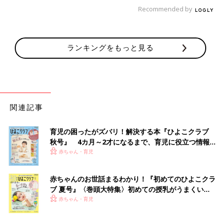
Recommended by
ランキングをもっと見る
関連記事
育児の困ったがズバリ！解決する本『ひよこクラブ
秋号』 4カ月～2才になるまで、育児に役立つ情報が
いっぱい！
赤ちゃん・育児
赤ちゃんのお世話まるわかり！『初めてのひよこクラ
ブ 夏号』〈巻頭大特集〉初めての授乳がうまくい
く！ おっぱい・ミルクの基本と夏のトラブル 解決テ
赤ちゃん・育児
ク