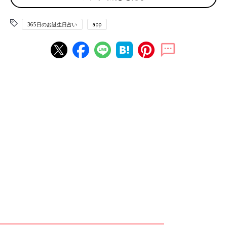
6月4日は何の日
365日のお誕生日占い
app
虫歯予防デー 虫の日
赤ちゃん、ママ・パパのお誕生日を入れて占おう！鏡リュウジ監
修★たまひよ365日のお誕生日占い