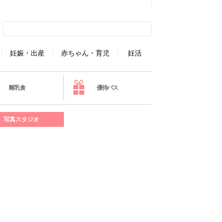
妊娠・出産
赤ちゃん・育児
妊活
離乳食
優待パス
写真スタジオ