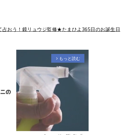
占おう！鏡リュウジ監修★たまひよ365日のお誕生日
もっと読む
arrow_forward_ios