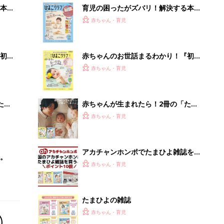
本
育児の困ったがズバリ！解決する本
2才
『ひよこクラブ 秋号』 4カ月～2才
赤ちゃん・育児
いっ
になるまで、育児に役立つ情報がいっ
ぱい！
初め
赤ちゃんのお世話まるわかり！『初め
大特
てのひよこクラブ 夏号』〈巻頭大特
赤ちゃん・育児
 お
集〉初めての授乳がうまくいく！ お
ブル
っぱい・ミルクの基本と夏のトラブル
解決テク
たま
赤ちゃんが生まれたら！2冊の「たま
ひよ」
赤ちゃん・育児
アカチャンホンポでたまひよ雑誌を買
。
うとポイント10倍【期間限定】
赤ちゃん・育児
たまひよの雑誌
赤ちゃん・育児