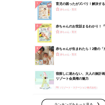
育児の困ったがズバリ！解決する
『ひよこクラブ 秋号』 4カ月～
赤ちゃん・育児
になるまで、育児に役立つ情報が
ぱい！
赤ちゃんのお世話まるわかり！『
てのひよこクラブ 夏号』〈巻頭
赤ちゃん・育児
集〉初めての授乳がうまくいく！
っぱい・ミルクの基本と夏のトラ
解決テク
赤ちゃんが生まれたら！2冊の「
ひよ」
赤ちゃん・育児
宿探しに迷わない、大人の旅計画
リゾート会員権の魅力
PR（リゾート・ステーション株式会社）
ランキングをもっと見る