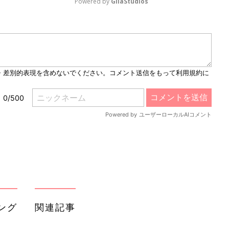
Powered by 
GliaStudios
M
u
t
e
ング
関連記事