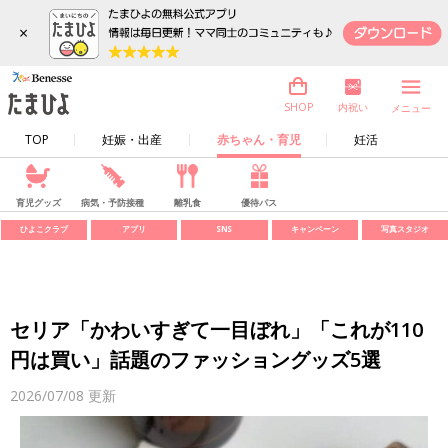
×
内祝い
SHOP
メニュー
TOP
妊娠・出産
赤ちゃん・育児
妊活
育児グッズ
病気・予防接種
離乳食
優待パス
ひよこクラブ
アプリ
SNS
キャンペーン
写真スタジオ
セリア「かわいすぎて一目ぼれ」「これが110
円は買い」話題のファッショングッズ5選
2026/07/08
更新