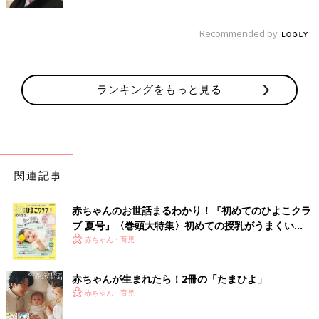
Recommended by
出典：Instagramアカウント「nicoa_kosodate」
nicoa_kosodateさんがセリアで購入したのは、SNSでも大人気
というハート型の帽子ホルダー。バッグにつけるとアクセントに
ランキングをもっと見る
なるだけでなく、中に磁石が入っていて帽子やハンカチなどを挟
むこともできるのだとか。1個110円とコスパもよく、まとめて
ゲットしたそうです♪
かわいくて使い勝手も抜群◎「カラビナ付きリップ
ケース」
関連記事
赤ちゃんのお世話まるわかり！『初めてのひよこクラ
ブ 夏号』〈巻頭大特集〉初めての授乳がうまくい
く！ おっぱい・ミルクの基本と夏のトラブル 解決テ
赤ちゃん・育児
ク
赤ちゃんが生まれたら！2冊の「たまひよ」
赤ちゃん・育児