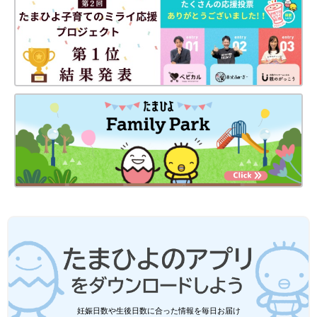
ダイソー、ベルメゾン…「とにかく優
秀」「今年もリピ買い」今欲しい！汗取
りアイテム4選
汗をかく機会が増えるこれからの季節に向け
て、各ショップではさまざまな汗取りアイテム
が登場しています。今回は、汗ジミ対策に役立
つインナーや、足元の不快感を和らげるインソ
ールなど、この夏欲しいものをご紹介！SNSで
も絶賛されているので、ぜひチェックしてみて
3COINS「やっと見つけた！」「ひんや
くださいね♪
り気持ちいい」超優秀な紫外線対策グッ
ズ4選
日差しが強い時期は、外出時の紫外線が気にな
りますよね。そこで今回は、3COINSの超優秀
な紫外線対策グッズをご紹介！アームカバーや
帽子のほか、おしゃれなスカーフなども登場し
ているので、ぜひチェックしてみてください
今回は、セリアでゲットできるファッショングッズをご紹介しま
ね。
した。どれもおしゃれでクオリティが高く、話題になるのも納得
のアイテムばかりでしたよね！気になるものがあれば、ぜひ店舗
で探してみてくださいね♪
(文：mayu)
●記事内の価格はすべて税込み、2026年6月時点のものです。
●記事内容でご紹介している投稿、リンク先は削除される場合が
妊娠日数や生後日数に合った情報を毎日お届け
あります。あらかじめご了承ください。