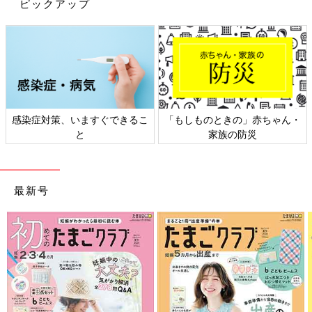
ピックアップ
出典：Instagramアカウント「domo_tk」
domo_tkさんがセリアで購入したのは、かわいすぎて一目ぼれし
たという犬モチーフのコーム。110円とは思えないクオリティで
高見えしていますね。「職場に持って行ってモチベを上げた
い！」と、お気に入りの様子♪
赤ちゃん・
日本外来小児科学会リーフレッ
六星占術 細木かおり
災
ト検討会
相談
想像以上に優秀！メッシュバッグ＆巾着
最新号