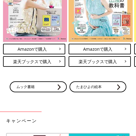
Amazonで購入
Amazonで購入
楽天ブックスで購入
楽天ブックスで購入
ムック書籍
たまひよの絵本
出典：Instagramアカウント「_yukapi_memory_room」
_yukapi_memory_roomさんは、セリアで購入した「メッシュト
ートバッグMサイズ」と「巾着 ボタニカル柄」を組み合わせて
使っているそう。巾着を入れると雰囲気が変わり、中身も見えな
くて安心なのだとか。バッグのサイドに穴を開けて、ショルダー
キャンペーン
ひもをつけるのもいいとのこと◎