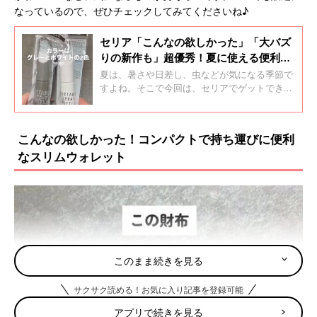
なっているので、ぜひチェックしてみてくださいね♪
セリア「こんなの欲しかった」「大バズ
りの新作も」超優秀！夏に使える便利グ
ッズ5選
夏は、暑さや日差し、虫などが気になる季節で
すよね。そこで今回は、セリアでゲットできる
夏向けの便利グッズをご紹介！SNSでも話題の
超優秀アイテムばかりなので、ぜひチェックし
てみてくださいね。
こんなの欲しかった！コンパクトで持ち運びに便利
なスリムウォレット
このまま続きを見る
サクサク読める！お気に入り記事を登録可能
アプリで続きを見る