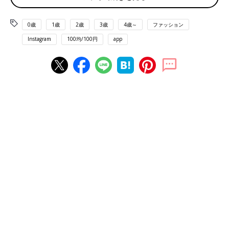
0歳
1歳
2歳
3歳
4歳～
ファッション
Instagram
100均/100円
app
出典：Instagramアカウント「gooditems_2026」
こちらは、gooditems_2026さんがセリアで購入したスリムウォ
レット。中にはお札やカードが入るポケットが2つと、小銭が入
れられるフタつきのクリアポケットが1つあるようです。コンパ
クトなので、小さいバッグのときに便利とのこと◎
SNSでも大人気！万能な「レザー風帽子ホルダー ハ