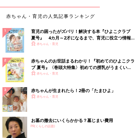
ート型」
赤ちゃん・育児の人気記事ランキング
育児の困ったがズバリ！解決する本『ひよこクラブ
夏号』 4カ月～2才になるまで、育児に役立つ情報が
いっぱい！
赤ちゃん・育児
赤ちゃんのお世話まるわかり！『初めてのひよこクラ
ブ 夏号』〈巻頭大特集〉初めての授乳がうまくい
く！ おっぱい・ミルクの基本と夏のトラブル 解決テ
赤ちゃん・育児
ク
赤ちゃんが生まれたら！2冊の「たまひよ」
赤ちゃん・育児
お墓の撤去にいくらかかる？墓じまい費用
PR(くらしの話題)