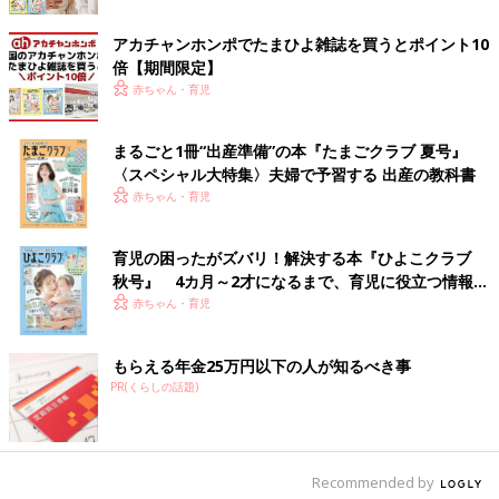
アカチャンホンポでたまひよ雑誌を買うとポイント10
倍【期間限定】
赤ちゃん・育児
まるごと1冊“出産準備”の本『たまごクラブ 夏号』
〈スペシャル大特集〉夫婦で予習する 出産の教科書
赤ちゃん・育児
育児の困ったがズバリ！解決する本『ひよこクラブ
秋号』 4カ月～2才になるまで、育児に役立つ情報が
いっぱい！
赤ちゃん・育児
出典：Instagramアカウント「saku.kurashi_」
もらえる年金25万円以下の人が知るべき事
saku.kurashi_さんが「コンパクトなのにちゃんと使える優秀アイ
PR(くらしの話題)
テム」と絶賛するのは、セリアで購入した「カラビナ付きリップ
ケース」。内側は起毛生地で、お気に入りのリップを傷つけずに
持ち運べるようです。カラビナでバッグの持ち手につけると、リ
Recommended by
ップがサッと取り出せて便利とのこと◎