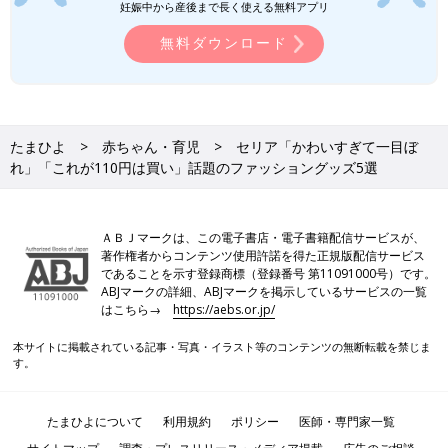
妊娠中から産後まで長く使える無料アプリ
●記事の内容は2026年6月の情報で、現在と異なる場合がありま
す。
無料ダウンロード
たまひよ
赤ちゃん・育児
セリア「かわいすぎて一目ぼ
れ」「これが110円は買い」話題のファッショングッズ5選
ＡＢＪマークは、この電子書店・電子書籍配信サービスが、
著作権者からコンテンツ使用許諾を得た正規版配信サービス
であることを示す登録商標（登録番号 第11091000号）です。
ABJマークの詳細、ABJマークを掲示しているサービスの一覧
はこちら→
https://aebs.or.jp/
本サイトに掲載されている記事・写真・イラスト等のコンテンツの無断転載を禁じま
す。
たまひよについて
利用規約
ポリシー
医師・専門家一覧