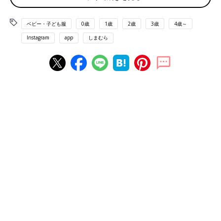
ベビー・子ども服
0歳
1歳
2歳
3歳
4歳～
Instagram
app
しまむら