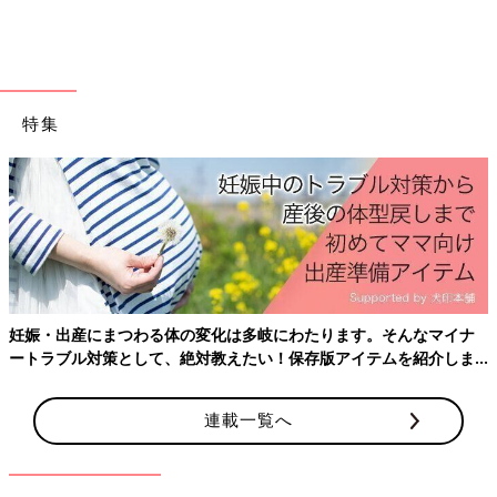
出典：Instagramアカウント「nya.y2015」
特集
こちらのパンツは、nya.y2015さんが購入したもの。今っぽい総
柄×メロウのデザインに、存在感のあるキャラクターワッペンを
プラス。コーデの主役になるアイテムです♪ カラートップスと合
わせた元気いっぱいなコーデはもちろん、ブラウスやチュニック
と合わせたキュートなスタイルもオススメ◎
絶妙な色味が超おしゃれ！ニック・ワイルドのセッ
トアップ
妊娠・出産にまつわる体の変化は多岐にわたります。そんなマイナ
ートラブル対策として、絶対教えたい！保存版アイテムを紹介しま
す。
連載一覧へ