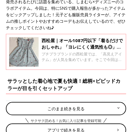
発売されるたびに話題を集めている、しまむら×ディズニーのコ
ラボアイテム。今回は、特にSNSで購入報告が多かったアイテム
をピックアップしました！元子ども服販売員ライターが、アイテ
ムの推しポイントやおすすめコーデもお伝えしているので、ぜひ
チェックしてくださいね♪
西松屋｜オール1087円以下「着るだけで
おしゃれ」「ヨレにくく通気性も◎」元
子ども服販売員ライター厳選★高見えア
プチプラブランドの西松屋では、「高見えアイ
イテム4選
テム」が人気を集めています。そこで今回は、
税込み1087円以下でゲットできる、夏にぴった
りな高見えアイテムをピックアップしました！
元子ども服販売員ライターが、アイテムの魅力
サラッとした着心地で夏も快適！総柄×ビビッドカ
やおすすめコーデもお伝えしているので、ぜひ
ラーが目を引くセットアップ
チェックしてくださいね♪
このまま続きを見る
サクサク読める！お気に入り記事を登録可能
アプリで続きを見る