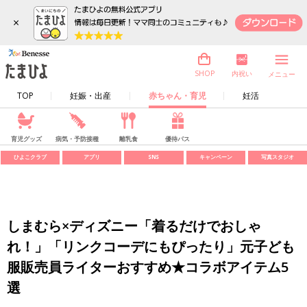
×
内祝い
SHOP
メニュー
TOP
妊娠・出産
赤ちゃん・育児
妊活
育児グッズ
病気・予防接種
離乳食
優待パス
ひよこクラブ
アプリ
SNS
キャンペーン
写真スタジオ
しまむら×ディズニー「着るだけでおしゃ
れ！」「リンクコーデにもぴったり」元子ども
服販売員ライターおすすめ★コラボアイテム5
選