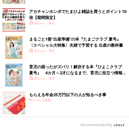
アカチャンホンポでたまひよ雑誌を買うとポイント10
倍【期間限定】
赤ちゃん・育児
まるごと1冊“出産準備”の本『たまごクラブ 夏号』
〈スペシャル大特集〉夫婦で予習する 出産の教科書
赤ちゃん・育児
育児の困ったがズバリ！解決する本『ひよこクラブ
夏号』 4カ月～2才になるまで、育児に役立つ情報が
いっぱい！
赤ちゃん・育児
もらえる年金25万円以下の人が知るべき事
PR(くらしの話題)
Recommended by