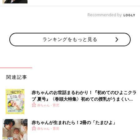
Recommended by
ランキングをもっと見る
出典：Instagramアカウント「ma_7aa_」
関連記事
ma_7aa_さんは、ミニーマウスの半袖Tシャツとデニムパンツを
ゲットしたとのこと。後ろ側にはヒョウ柄のリボンが描かれてお
赤ちゃんのお世話まるわかり！『初めてのひよこクラ
り、前後どちらから見てもかわいいデザインです♪ 派手すぎない
ブ 夏号』〈巻頭大特集〉初めての授乳がうまくい
デザインなので着まわししやすく、デイリー使いにぴったり◎
く！ おっぱい・ミルクの基本と夏のトラブル 解決テ
赤ちゃん・育児
ク
総柄×メロウが今っぽい！ミニーマウス×デイジーダ
赤ちゃんが生まれたら！2冊の「たまひよ」
ックのハーフパンツ
赤ちゃん・育児