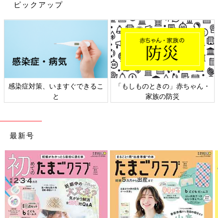
ピックアップ
感染症対策、いますぐできるこ
「もしものときの」赤ちゃん・
と
家族の防災
最新号
出典：Instagramアカウント「ayachan0803」
ayachan0803さんが紹介しているのは、アパレル用品や雑貨を販
売する「mes favoris（メファボリ）」とのコラボアイテム。大
人気映画のズートピアに登場する「ニック・ワイルド」のデザイ
ンで、配色がとってもおしゃれ！パンツはシンプルなので、着ま
わししやすいのも魅力です♪ 「キャラを取り入れつつ、おしゃれ
も意識したい」という人におすすめ。