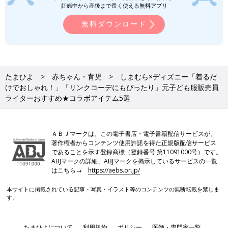
妊娠中から産後まで長く使える無料アプリ
ールなど、この夏欲しいものをご紹介！SNSで
も絶賛されているので、ぜひチェックしてみて
ユニクロキッズ「この夏ヘビロテ確
無料ダウンロード
くださいね♪
定！」「モンチッチコラボも」激かわT
シャツ4選
ユニクロのTシャツが激かわです！シンプルで
着まわしに便利なデザインや、モンチッチとの
コラボUTまでそろっており、どれも欲しくなる
ものばかり！今回は、そんなユニクロのおすす
たまひよ
赤ちゃん・育児
しまむら×ディズニー「着るだ
めTシャツをご紹介します。
けでおしゃれ！」「リンクコーデにもぴったり」元子ども服販売員
人気キャラクターを取り入れた優秀アイテムが盛り
ライターおすすめ★コラボアイテム5選
だくさん
しまむらでは、ディズニーの人気キャラクターを取り入れたアイ
ＡＢＪマークは、この電子書店・電子書籍配信サービスが、
テムが豊富にラインナップ。着まわしが効くものや、1着でコー
著作権者からコンテンツ使用許諾を得た正規版配信サービス
デがキマるものなど、プチプラとは思えない優秀アイテムばかり
であることを示す登録商標（登録番号 第11091000号）です。
です。ディズニーコラボのアイテムはとても人気が高く、品切れ
ABJマークの詳細、ABJマークを掲示しているサービスの一覧
はこちら→
https://aebs.or.jp/
になってしまうことが多いので、ぜひ早めにチェックしてくださ
いね♪
本サイトに掲載されている記事・写真・イラスト等のコンテンツの無断転載を禁じま
(文：今井あやか)
す。
今井あやか
たまひよについて
利用規約
ポリシー
医師・専門家一覧