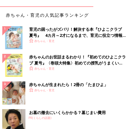
赤ちゃん・育児の人気記事ランキング
出典：Instagramアカウント「teemama3333」
こちらは、てぃーさんが購入した総柄セットアップ。ビビッドな
育児の困ったがズバリ！解決する本『ひよこクラブ
カラーとキャラクターのイラストが子どもらしいデザインです♪
夏号』 4カ月～2才になるまで、育児に役立つ情報が
サラッとした生地感ということなので、夏でも快適に過ごせそ
いっぱい！
赤ちゃん・育児
う！セットアップでの着用はもちろん、上下別でも着まわしでき
るため、1着持っておくと便利です◎
赤ちゃんのお世話まるわかり！『初めてのひよこクラ
ブ 夏号』〈巻頭大特集〉初めての授乳がうまくい
デイリー使いにぴったり！ミニーマウスのTシャ
く！ おっぱい・ミルクの基本と夏のトラブル 解決テ
赤ちゃん・育児
ツ・デニムパンツ
ク
赤ちゃんが生まれたら！2冊の「たまひよ」
赤ちゃん・育児
お墓の撤去にいくらかかる？墓じまい費用
PR(くらしの話題)