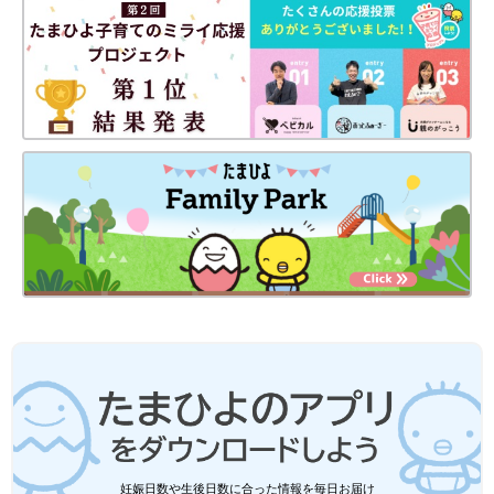
出典：Instagramアカウント「__kn.rm」
こちらは__kn.rmさんがゲットした、インフルエンサー「チマジ
ロ」さんとのコラボTシャツ。モノトーンベースで色味が控えめ
なので、大人っぽく着こなせます♪ 90〜170cmまで展開してい
るため、ママとのリンクコーデにも◎。カジュアルやキレイめ、
甘めなど、どんなコーデにも取り入れやすいアイテムです。
ダイソー、ベルメゾン…「とにかく優
秀」「今年もリピ買い」今欲しい！汗取
りアイテム4選
汗をかく機会が増えるこれからの季節に向け
て、各ショップではさまざまな汗取りアイテム
が登場しています。今回は、汗ジミ対策に役立
妊娠日数や生後日数に合った情報を毎日お届け
つインナーや、足元の不快感を和らげるインソ