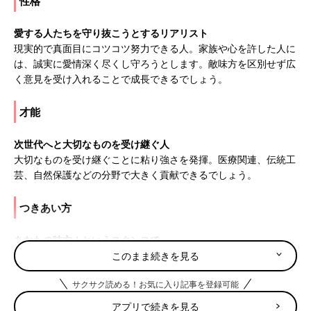
性格
愛する人たちを守り抜こうとするリアリスト
現実的で真面目にコツコツ努力できる人。家族や心を許した人に
は、誠実に愛情深く尽くし守ろうとします。敵味方を区別せず広
く意見を受け入れることで成長できるでしょう。
才能
次世代へと大切なものを受け継ぐ人
大切なものを受け継ぐことに粘り強さを発揮。医療関連、伝統工
芸、自然保護などの分野で大きく貢献できるでしょう。
つきあい方
あなたの味方！というスタンスで
頭ごなしにしかるとかたくなになるので、「ママのお話聞いてく
このまま続きを見る
れる？」「あなたの味方よ。でもね」の前置きが大切。
サクサク読める！お気に入り記事を登録可能
7月8日は何の日
アプリで続きを見る