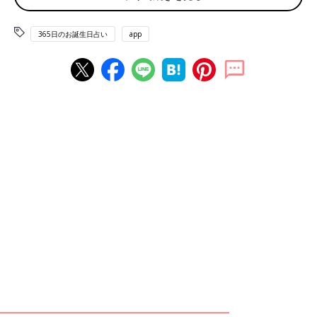
中国茶の日 外務省開庁記念日 那覇の日
365日のお誕生日占い
app
赤ちゃん、ママ・パパのお誕生日を入れて占おう！鏡リュウジ監
修★たまひよ365日のお誕生日占い