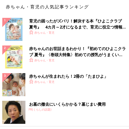
赤ちゃん・育児の人気記事ランキング
育児の困ったがズバリ！解決する本『ひよこクラブ
夏号』 4カ月～2才になるまで、育児に役立つ情報が
いっぱい！
赤ちゃん・育児
赤ちゃんのお世話まるわかり！『初めてのひよこクラ
ブ 夏号』〈巻頭大特集〉初めての授乳がうまくい
く！ おっぱい・ミルクの基本と夏のトラブル 解決テ
赤ちゃん・育児
ク
赤ちゃんが生まれたら！2冊の「たまひよ」
赤ちゃん・育児
お墓の撤去にいくらかかる？墓じまい費用
PR(くらしの話題)