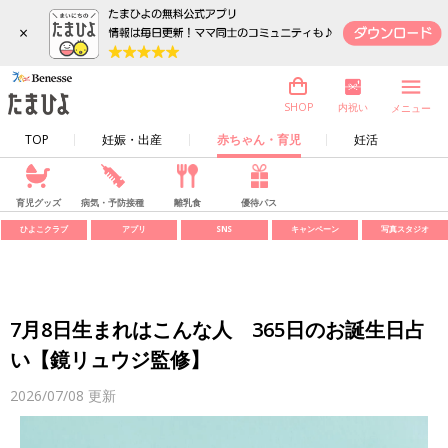
×
内祝い
SHOP
メニュー
TOP
妊娠・出産
赤ちゃん・育児
妊活
育児グッズ
病気・予防接種
離乳食
優待パス
ひよこクラブ
アプリ
SNS
キャンペーン
写真スタジオ
7月8日生まれはこんな人 365日のお誕生日占
い【鏡リュウジ監修】
2026/07/08
更新