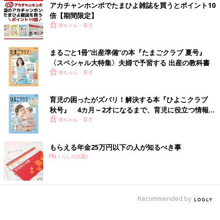
アカチャンホンポでたまひよ雑誌を買うとポイント10
倍【期間限定】
赤ちゃん・育児
まるごと1冊“出産準備”の本『たまごクラブ 夏号』
〈スペシャル大特集〉夫婦で予習する 出産の教科書
赤ちゃん・育児
育児の困ったがズバリ！解決する本『ひよこクラブ
秋号』 4カ月～2才になるまで、育児に役立つ情報が
いっぱい！
赤ちゃん・育児
もらえる年金25万円以下の人が知るべき事
PR(くらしの話題)
Recommended by