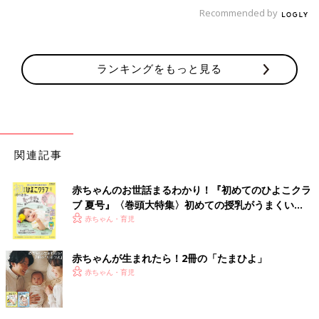
Recommended by
ランキングをもっと見る
関連記事
赤ちゃんのお世話まるわかり！『初めてのひよこクラ
ブ 夏号』〈巻頭大特集〉初めての授乳がうまくい
く！ おっぱい・ミルクの基本と夏のトラブル 解決テ
赤ちゃん・育児
ク
赤ちゃんが生まれたら！2冊の「たまひよ」
赤ちゃん・育児