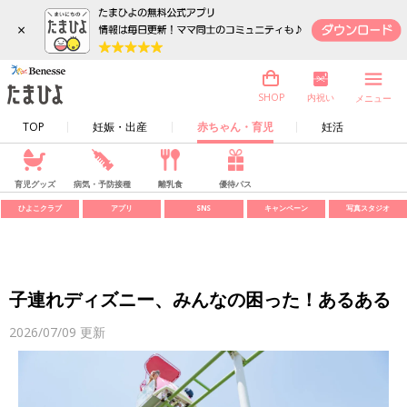
×
内祝い
SHOP
メニュー
TOP
妊娠・出産
赤ちゃん・育児
妊活
育児グッズ
病気・予防接種
離乳食
優待パス
ひよこクラブ
アプリ
SNS
キャンペーン
写真スタジオ
子連れディズニー、みんなの困った！あるある
2026/07/09
更新