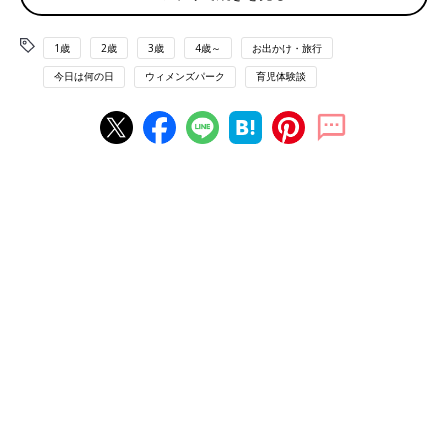
最も多かったのが、怖がって号泣！
「プーさんのハニーハントは、暗いし、乗り物が途中で上下に動
1歳
2歳
3歳
4歳～
お出かけ・旅行
くので怖がって号泣。トラウマになったのか、そのあとの他のア
今日は何の日
ウィメンズパーク
育児体験談
トラクションも断固拒否…」
「フィルハーマジックのようなシアター系が真っ暗で、音が大き
いのに驚いて途中で出たいと言ってグズグズ」
「ウエスタンリバー鉄道やジャングルクルーズも途中で真っ暗に
なるので、暗いのが苦手な子はダメかもですね」
「ハニーハントは1人で座れないといけません。途中で泣いて抱
っこしようとしたら全機が緊急停止の迷惑行為に…。乗ってしま
うと泣いても笑っても最後まで降りられませんのでご注意を！」
これからの季節は暑さ対策も必須に。
「全身をくるむモンスターズインクのかぶりもので行ったら、あ
わや熱中症寸前に！昼前に体調を崩して早々に帰宅…」