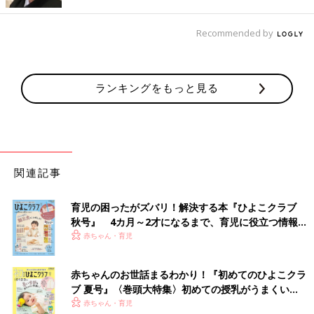
子どもをメインに撮りたい！1本レンズ
を選ぶなら？ママのための撮影レシピ
Recommended by
vol.24
愛するわが子をよりかわいく、思い出に残る写
真を撮りたいけれど、いつも同じような写真に
なってしまう、という人も多いのではないでし
ょうか。子どもの笑顔や成長の瞬間は、一生の
ランキングをもっと見る
宝物。そんな大切な瞬間をステキに撮影するた
■文中のコメントはすべて、『ウィメンズパーク』（2022年1月
めのレシピを、ママ・パパたちにお届けしま
末まで）の投稿からの抜粋です。
す！本記事では、誰でも簡単に真似できるコツ
※この記事は「たまひよONLINE」で過去に公開されたもので
をご紹介。日常の中で子どもたちの素晴らしい
す。
瞬間を捉え、思い出に残る写真をたくさん撮り
ましょう。あなたも特別なママ・パパカメラマ
※記事の内容は記事執筆当時の情報であり、現在と異なる場合が
ンに！
関連記事
あります。
育児の困ったがズバリ！解決する本『ひよこクラブ
秋号』 4カ月～2才になるまで、育児に役立つ情報が
いっぱい！
赤ちゃん・育児
赤ちゃんのお世話まるわかり！『初めてのひよこクラ
ブ 夏号』〈巻頭大特集〉初めての授乳がうまくい
く！ おっぱい・ミルクの基本と夏のトラブル 解決テ
赤ちゃん・育児