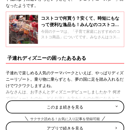
なったようです。
コストコで何買う？安くて、時短にもな
って便利な逸品も！みんなのコストコ超
おすすめは…？
今回のテーマは、「子育て家庭におすすめのコ
ストコ商品」についてです。みなさんはコスト
コでどんな商品をよく買いますか？「たまひ
よ」アプリユーザーの声を聞くとともに、コス
トコマニア 舞さんに「ベストバイアイテム」を
子連れディズニーの困ったあるある
紹介いただきました。
子連れで楽しめる人気のテーマパークといえば、やっぱりディズ
ニーリゾート。乗り物に乗らずとも、夢の国に足を踏み入れるだ
けでワクワクしますよね。
みなさんは、お子さんとディズニーデビューしましたか？ 何才
でデビューしたのか、どんな楽しみ方をしたのか気になるとこ
ろ。
このまま続きを見る
ここでは、ディズニーデビューをした先輩ママたちが、子連れデ
ィズニーで「困った！あるある」をご紹介します。
サクサク読める！お気に入り記事を登録可能
アプリで続きを見る