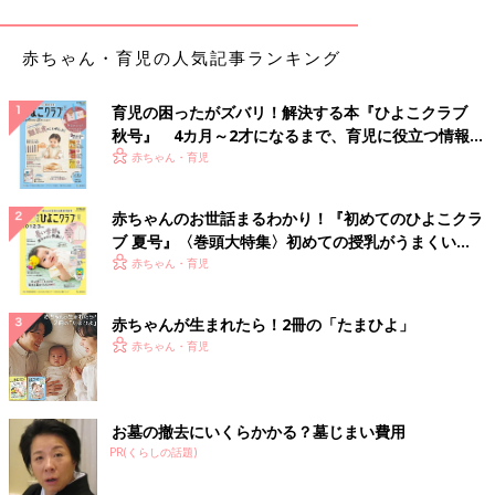
「娘にプリンセスのコスプレをさせていきましたが、あまりの暑
さに入園後すぐにＴシャツと短パンにお着換え。荷物になるだけ
赤ちゃん・育児の人気記事ランキング
でしたね」
育児の困ったがズバリ！解決する本『ひよこクラブ
「水濡れイベントで全身びしょぬれ。Ｔシャツはたくさん売って
秋号』 4カ月～2才になるまで、育児に役立つ情報が
いるけど、ボトムスは種類があまりないので、仕方なく濡れたま
いっぱい！
赤ちゃん・育児
ま…」
汚したり、濡れたり、天気のよい暑い日でも海が近いので風が強
赤ちゃんのお世話まるわかり！『初めてのひよこクラ
く、夕方になると冷え込むこともあるので、子どもの着替えは何
ブ 夏号』〈巻頭大特集〉初めての授乳がうまくい
パターンかを持っていくと安心のようですね。
く！ おっぱい・ミルクの基本と夏のトラブル 解決テ
赤ちゃん・育児
ク
夏休みのディズニー・デビュー。熱中症に気をつけて、思いっき
赤ちゃんが生まれたら！2冊の「たまひよ」
り楽しんできてください！
赤ちゃん・育児
（文・井上裕紀子）
※東京ディズニーリゾート内のアトラクションなどの施設は、メ
ンテナンスなどの理由により休止または運営時間が変更となる場
お墓の撤去にいくらかかる？墓じまい費用
合があります。ご注意ください。
PR(くらしの話題)