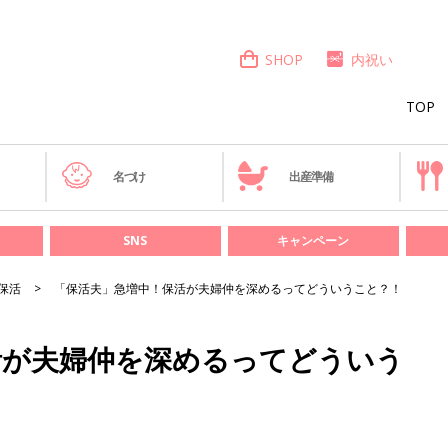
SHOP
内祝い
TOP
き
名づけ
出産準備
SNS
キャンペーン
保活
「保活夫」急増中！保活が夫婦仲を深めるってどういうこと？！
活が夫婦仲を深めるってどういう