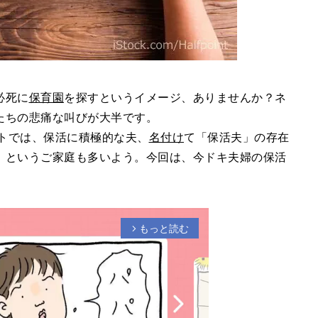
必死に
保育園
を探すというイメージ、ありませんか？ネ
たちの悲痛な叫びが大半です。
ケートでは、保活に積極的な夫、
名付け
て「保活夫」の存在
」というご家庭も多いよう。今回は、今ドキ夫婦の保活
もっと読む
arrow_forward_ios