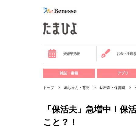
妊娠早見表
お金・手続
雑誌・書籍
アプリ
トップ
赤ちゃん・育児
幼稚園・保育園
「保活夫」急増中！保
こと？！