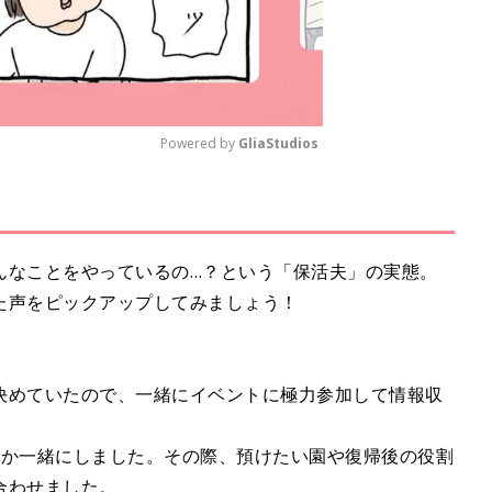
Powered by 
GliaStudios
M
u
t
んなことをやっているの…？という「保活夫」の実態。
e
た声をピックアップしてみましょう！
決めていたので、一緒にイベントに極力参加して情報収
つか一緒にしました。その際、預けたい園や復帰後の役割
合わせました。