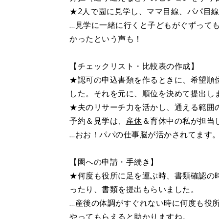
★2人で園に見学し、ママ目線、パパ目
…見学に一緒に行くと子どもがぐずって
かったという声も！
【チェックリスト・比較表の作成】
★認可の申込書類を作るときに、希望順
した。それを元に、順位を決めて提出し
★夫のリサーチ力を活かし、通える範囲
予約＆見学は、
産休
＆育休中の私が担当
…おお！パパの仕事脳が活かされてます
【園への申請・手続き】
★何度も役所に足を運ぶ時、書類確認の
ったり、書類を提出もらいました。
…産後の体調がすぐれない時に何度も役
やってもらえると助かりますね。