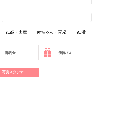
妊娠・出産
赤ちゃん・育児
妊活
離乳食
優待パス
写真スタジオ