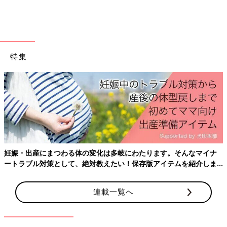
せん。でも、ママなどのサポートなしではなかなか難しいもので
す。赤ちゃんの1日生活リズムを記録すると、規則正しいリズム
を作り出す大きなヒントに。｢なかなか寝ない…｣｢
寝かしつけ
て
もすぐ起きちゃう｣などのお悩みは、この生活リズムの改善で解
決する場合がほとんど。赤ちゃんの起床・就寝時間や昼寝のタイ
特集
ミングなどを把握して、調整すれば、早起き・早寝の習慣づけが
ラクにできます。
2 健康状態や様子を記録する
普段のおしっこやうんちの状態・回数、機嫌の良し悪し、
授乳
回
数などを記録しておくと、体調の変化に敏感になります。受診す
る場合も、赤ちゃんの様子などを医師にきちんと伝えられて大役
妊娠・出産にまつわる体の変化は多岐にわたります。そんなマイナ
立ち! また、おっぱいやミルクの飲みが悪いなど、育児の気が
ートラブル対策として、絶対教えたい！保存版アイテムを紹介しま
かりを相談したいときも、保健師などから最適なアドバイスをも
す。
らいやすいでしょう。ほかにも、予防接種のスケジュールや、離
乳食の進み具合なども書いておくと、スムーズに進められるでし
連載一覧へ
ょう。
3 赤ちゃんの日々の成長を記録する