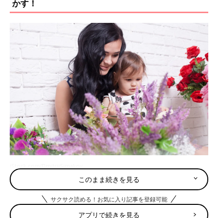
かす！
iStock.com/DmitriiSimakov
このまま続きを見る
まずは、育児日記がどういうものか知らないと、｢やってみよ
う!｣とは思えないですよね。育児日記は、大まかに言うと、毎日
サクサク読める！お気に入り記事を登録可能
の子育てにかかわることを記す日記。せっかくやるのなら、楽し
くラクに記録したいものです。ここでは、育児日記の基本的な考
アプリで続きを見る