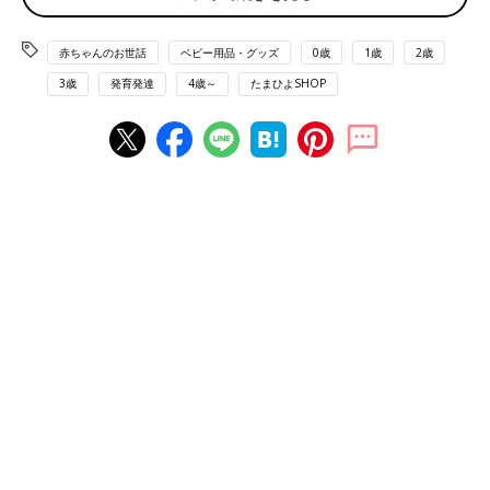
え方とメリットについて詳しく説明していきます。
赤ちゃんのお世話
ベビー用品・グッズ
0歳
1歳
2歳
そもそも、育児日記って何？
3歳
発育発達
4歳～
たまひよSHOP
育児日記とは、一般的には赤ちゃんと多くかかわるママが、わが
子の成長や様子、印象的だった出来事などを記すもの。でも、と
くに決まりはなく、｢何を書くか｣｢いつから始めるか｣はママの自
由。妊娠中から始める人もいますが、赤ちゃんが生まれた日から
1才
の誕生日までを目安に記録するママが多数派。とはいえ、3年
や5年など、長く続ける人も少なくありません。日記を綴る経験
がないと、ちょっと大変そうに感じるかもしれませんが、育児日
記にはたくさんのメリットが! ｢続かないと思ったけれど、やっ
てみたら結構楽しい～｣なんていう声はよく耳にします。
育児日記を書くと得られる5つのメリット
ママが育児日記に｢何を求めているか｣｢何を書きたいか｣にもより
ますが、大きく分けて5つのメリットがあります。早速、そのポ
イントを見てみましょう。