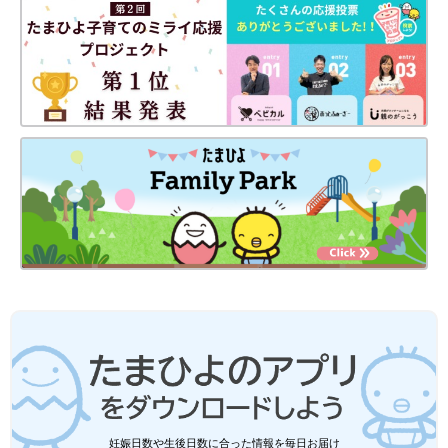
育児日記は、その種類もタイプもさまざま。ママの考えや好みな
どに合ったものを選び、無理なく進めたいものです。ここでは、
育児日記の種類やその長所・短所、選ぶときのポイントを解説。
｢どんな育児日記にしたいか｣をイメージしながら読み進めてくだ
さいね。
育児日記の種類は主に3つ!
育児日記は、自筆で綴る｢ノートや手帳｣、スマホ上で記録する
｢アプリ｣、ネット上で記録する｢ブログ｣の3種類。まずは、それ
ぞれのメリットとデメリットを紹介していきます。
おすすめ育児日記１ ノート・手帳などの紙
◆メリット
ノートや手帳の最大のメリットは、形として残ること。親子で一
緒に見ながら当時の思い出話しをしたり、プレゼントできること
はとても魅力的。育児グッズ専門店やネットショップなどには、
さまざまな種類があるので、ママが書きたいイメージに合うもの
が見つけやすいこともポイントでしょう。授乳やおむつ替え、赤
妊娠日数や生後日数に合った情報を毎日お届け