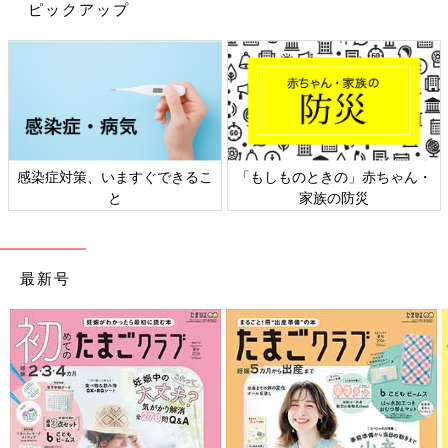
ピックアップ
｢●月▲日、寝返りできた｣｢◆月★日、立っちできた!｣｢■日▼日、
ついにあんよ♪｣など、赤ちゃんは日々成長していきます。こうい
った確かな成長記録は、後の楽しい思い出に。｢寝返りしたいの
に、できずに泣いた～｣｢これって、はいはい?｣なんて微笑ましい
様子だけをコミカルに綴っても楽しいもの。ママによっては、妊
娠中からおなかの赤ちゃんのことを記録する人や、産後すぐから
詳しく書き続ける人も。でも、余裕があるときだけ記録しても立
感染症対策、いますぐできるこ
「もしものときの」赤ちゃん・
派な成長記録になります。身長・体重なども残しておけば、わが
と
家族の防災
子の成長ぶりがよりわかりやすいでしょう。
4 ママの悩みやストレスを記録する
最新号
1日の大半を赤ちゃんと2人だけで過ごすママや、日中に大人と話
す機会が少ないママは、悩みやストレスを溜めがち。発散せずに
我慢していると、ママの体調不良だけでなく、赤ちゃんにも悪影
響を及ぼします。人には話しにくいことや、パパに言っても理解
してもらえないことなどは、育児日記に書くだけでも気持ちがラ
クに。｢だれかに見られるのは困るから、ストレス発散用にもう1
つ準備した｣なんていうママもいるほどです。だれかに相談した