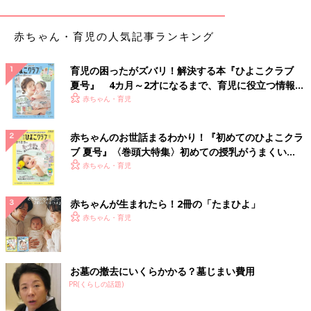
1 赤ちゃんの健康管理ができる
赤ちゃんはいつ具合が悪くなるかわかりません。普段の体調や様
赤ちゃん・育児の人気記事ランキング
子を記録しておくと、少しの異変も気づきやすくなります。初め
て育児を経験するママやパパにとって、赤ちゃんの健康管理は難
育児の困ったがズバリ！解決する本『ひよこクラブ
しく思いがち。育児日記に書き残すことで、冷静に対処できるよ
夏号』 4カ月～2才になるまで、育児に役立つ情報が
うになるでしょう。
いっぱい！
赤ちゃん・育児
2 赤ちゃんの成長過程がひと目でわかる
生後すぐの赤ちゃんの体はフニャフニャで、抱っこするのもひと
赤ちゃんのお世話まるわかり！『初めてのひよこクラ
苦労。でも、首がすわるようになるなど、日々成長していきま
ブ 夏号』〈巻頭大特集〉初めての授乳がうまくい
す。そういった、ずっと覚えておきたい大切な成長を、記録とし
く！ おっぱい・ミルクの基本と夏のトラブル 解決テ
赤ちゃん・育児
て残せるのは育児日記の醍醐味。｢やってみよう!｣と思った日か
ク
ら始めても、ステキな成長記録に。
赤ちゃんが生まれたら！2冊の「たまひよ」
赤ちゃん・育児
3 ママのストレス発散の場になる
赤ちゃんとの時間は楽しい反面、｢あやしても笑わない｣｢泣いて
ばかりいる｣などと悩んだり、毎日の生活を閉鎖的に感じるなど
のストレスを抱えやすいもの。素直な気持ちを綴れば、ママのス
お墓の撤去にいくらかかる？墓じまい費用
PR(くらしの話題)
トレス解消に。育児のストレスはこまめに発散するのがいちば
ん! そんなとき、育児日記が役立ちます。