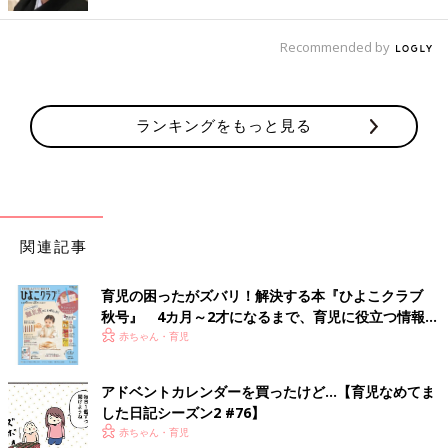
4 デコレーションが楽しめる!
Recommended by
育児日記を｢どう書くか｣はママの自由。コメントや赤ちゃんの写
真などにカラフルなデコレーションを施すことも楽しいもので
す。お気に入りのカラーペンやシールなどでデコレーションすれ
ば、気分転換にもつながります。育児の合間に手軽に息抜きでき
ランキングをもっと見る
て◎。
5 世界に1つのわが子への贈り物に
わが子の成長過程を1冊に収めた育児日記は、将来の赤ちゃんに
向けた2つとない贈り物になります。｢娘が嫁に行くときに渡した
関連記事
い❤｣というママもいるほど。たくさんの思い出が詰まった育児
日記は、親子のコミュニケーションをいっそう深めるだけでな
く、絆も強いものにするでしょう。
育児の困ったがズバリ！解決する本『ひよこクラブ
秋号』 4カ月～2才になるまで、育児に役立つ情報が
いっぱい！
赤ちゃん・育児
育児日記に｢何を書く?｣おすすめの内容とは…
アドベントカレンダーを買ったけど…【育児なめてま
した日記シーズン2 #76】
赤ちゃん・育児