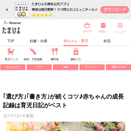
×
内祝い
SHOP
メニュー
TOP
妊娠・出産
赤ちゃん・育児
妊活
育児グッズ
病気・予防接種
離乳食
優待パス
ひよこクラブ
アプリ
SNS
キャンペーン
写真スタジオ
｢選び方｣｢書き方｣が続くコツ♪赤ちゃんの成長
記録は育児日記がベスト
2017/12/14
更新