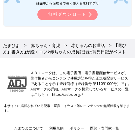
ちゃんの行事など、育児日記がより楽しくなるスタンプやシール
妊娠中から産後まで長く使える無料アプリ
などもあり、華やかにデコレーションもできます。中面が方眼タ
無料ダウンロード
イプや白紙タイプなどであれば、ママのアイデア次第で自由自在
に書ける点もメリットと言えるでしょう。
デザインフィル 育児ダイアリー
たまひよ
赤ちゃん・育児
赤ちゃんのお世話
｢選び
方｣｢書き方｣が続くコツ♪赤ちゃんの成長記録は育児日記がベスト
ＡＢＪマークは、この電子書店・電子書籍配信サービスが、
著作権者からコンテンツ使用許諾を得た正規版配信サービス
であることを示す登録商標（登録番号 第11091000号）です。
ABJマークの詳細、ABJマークを掲示しているサービスの一覧
はこちら→
https://aebs.or.jp/
本サイトに掲載されている記事・写真・イラスト等のコンテンツの無断転載を禁じま
す。
たまひよについて
利用規約
ポリシー
医師・専門家一覧