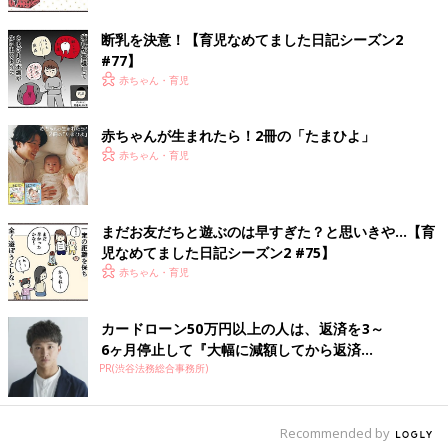
断乳を決意！【育児なめてました日記シーズン2
#77】
赤ちゃん・育児
赤ちゃんが生まれたら！2冊の「たまひよ」
赤ちゃん・育児
まだお友だちと遊ぶのは早すぎた？と思いきや…【育
iStock.com/Szepy
児なめてました日記シーズン2 #75】
育児日記の内容は、ママの数だけたくさんあって、見せてもらう
赤ちゃん・育児
と発見の連続。ここでは、たくさんのママの取材経験から｢これ
はおすすめ!｣と思う育児日記の具体的な内容を紹介します。育児
日記は、頑張りすぎないことがポイント。これから始めるときの
カードローン50万円以上の人は、返済を3～
参考にしてね。
6ヶ月停止して『大幅に減額してから返済...
PR(渋谷法務総合事務所)
１ 生活リズムを記録する
Recommended by
赤ちゃんの健やかな成長は、生活リズムを整えることが欠かせま